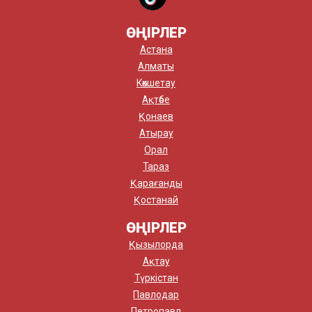
ӨҢІРЛЕР
Астана
Алматы
Көкшетау
Ақтөбе
Қонаев
Атырау
Орал
Тараз
Қарағанды
Қостанай
ӨҢІРЛЕР
Қызылорда
Ақтау
Түркістан
Павлодар
Петропавл