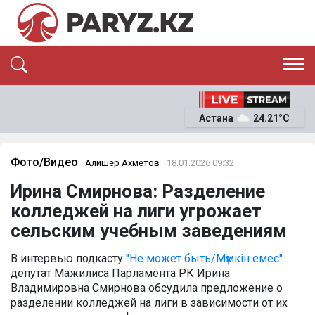
ЭКСКЛЮЗИВ
САЯСАТ
Астана
24.21°C
САЙЛАУ-2026
ЭКОНОМИКА
ҚОҒАМ
ОҚИҒА
Фото/Видео
Алишер Ахметов
18.01.2026 09:32
СҰХБАТ
Ирина Смирнова: Разделение
News
колледжей на лиги угрожает
сельским учебным заведениям
В интервью подкасту
"Не может быть/Мүмкін емес"
депутат Мажилиса Парламента РК Ирина
Владимировна Смирнова обсудила предложение о
разделении колледжей на лиги в зависимости от их