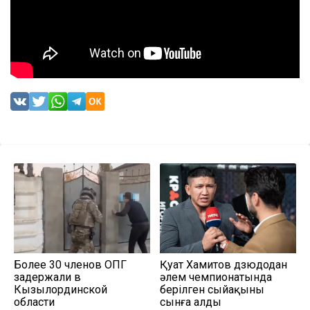
Более 30 членов ОПГ
Қуат Хамитов дзюдодан
задержали в
әлем чемпионатында
Кызылординской
берілген сыйақыны
области
сынға алды