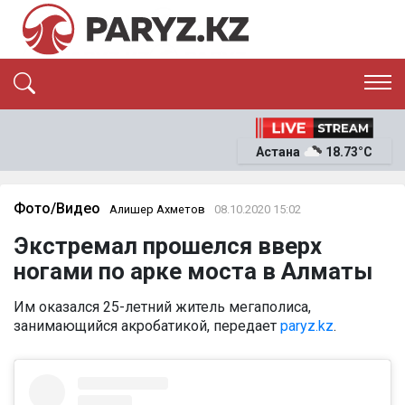
ЭКСКЛЮЗИВ
САЯСАТ
Астана
18.73°C
САЙЛАУ-2026
ЭКОНОМИКА
ҚОҒАМ
ОҚИҒА
Фото/Видео
Алишер Ахметов
08.10.2020 15:02
СҰХБАТ
Экстремал прошелся вверх
News
ногами по арке моста в Алматы
Им оказался 25-летний житель мегаполиса,
занимающийся акробатикой, передает
paryz.kz
.