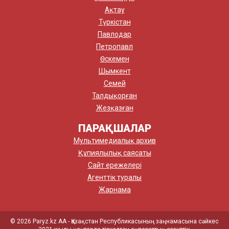
Ақтау
Түркістан
Павлодар
Петропавл
Өскемен
Шымкент
Семей
Талдықорған
Жезқазған
ПАРАҚШАЛАР
Мультимедиалық архив
Құпиялылық саясаты
Сайт ережелері
Агенттік туралы
Жарнама
© 2026 Paryz.kz АА - Қазақстан Республикасының заңнамасына сәйкес