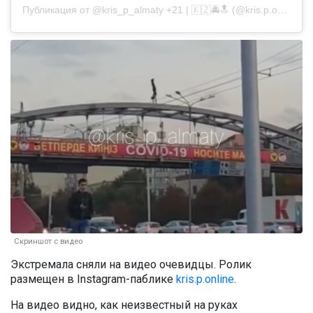
Публикация от
@kris_p_almaty +21 | 🇰🇿🚔🔝
(@kris.p.online)
8
Скриншот с видео
Экстремала сняли на видео очевидцы. Ролик
размещен в Instagram-паблике
kris.p.online
.
На видео видно, как неизвестный на руках