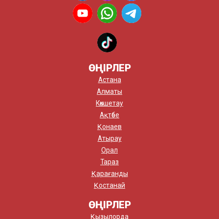
ӨҢІРЛЕР
Астана
Алматы
Көкшетау
Ақтөбе
Қонаев
Атырау
Орал
Тараз
Қарағанды
Қостанай
ӨҢІРЛЕР
Қызылорда