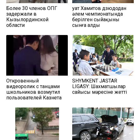
Более 30 членов ОПГ
Қуат Хамитов дзюдодан
задержали в
әлем чемпионатында
Кызылординской
берілген сыйақыны
области
сынға алды
Откровенный
SHYMKENT JASTAR
видеоролик с танцами
LIGASY: Шахматшылар
школьников возмутил
сайысы мәресіне жетті
пользователей Казнета