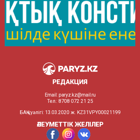
РЕДАКЦИЯ
Email:
paryz.kz@mail.ru
Тел.: 8708 072 21 25
БАҚ куәлігі: 13.03.2020 ж. KZ31VPY00021199
ӘЛЕУМЕТТІК ЖЕЛІЛЕР