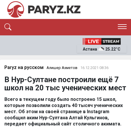
ЭКСКЛЮЗИВ
САЯСАТ
Астана
25.22°C
САЙЛАУ-2026
ЭКОНОМИКА
ҚОҒАМ
ОҚИҒА
Paryz на русском
Алишер Ахметов
16.12.2021 08:36
СҰХБАТ
В Нур-Султане построили ещё 7
News
школ на 20 тыс ученических мест
Всего в текущем году было построено 15 школ,
которые позволили создать 40 тысяч ученических
мест. Об этом на своей странице в Instagram
сообщил аким Нур-Султана Алтай Кульгинов,
передает официальный сайт столичного акимата.