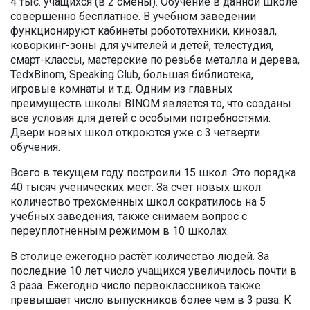
4 тыс. учащихся (в 2 смены). Обучение в данной школе
совершенно бесплатное. В учебном заведении
функционируют кабинеты робототехники, кинозал,
коворкинг-зоны для учителей и детей, телестудия,
смарт-классы, мастерские по резьбе металла и дерева,
TedxBinom, Speaking Club, большая библиотека,
игровые комнаты и т.д. Одним из главных
преимуществ школы BINOM является то, что созданы
все условия для детей с особыми потребностями.
Двери новых школ откроются уже с 3 четверти
обучения.
Всего в текущем году построили 15 школ. Это порядка
40 тысяч ученических мест. За счет новых школ
количество трехсменных школ сократилось на 5
учебных заведения, также снимаем вопрос с
переуплотненным режимом в 10 школах.
В столице ежегодно растёт количество людей. За
последние 10 лет число учащихся увеличилось почти в
3 раза. Ежегодно число первоклассников также
превышает число выпускников более чем в 3 раза. К