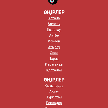
ӨҢІРЛЕР
Астана
Алматы
Көкшетау
Ақтөбе
Қонаев
Атырау
Орал
Тараз
Қарағанды
Қостанай
ӨҢІРЛЕР
Қызылорда
Ақтау
Түркістан
Павлодар