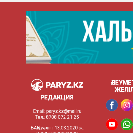
ӘЛЕУМЕ
ЖЕЛІ
РЕДАКЦИЯ
Email:
paryz.kz@mail.ru
Тел.: 8708 072 21 25
БАҚ куәлігі: 13.03.2020 ж.