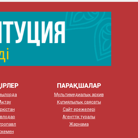
ІРЛЕР
ПАРАҚШАЛАР
зылорда
Мультимедиалық архив
Ақтау
Құпиялылық саясаты
ркістан
Сайт ережелері
влодар
Агенттік туралы
тропавл
Жарнама
скемен