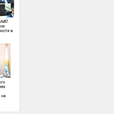
ANAT
сом
ности в
ого
иях
 на