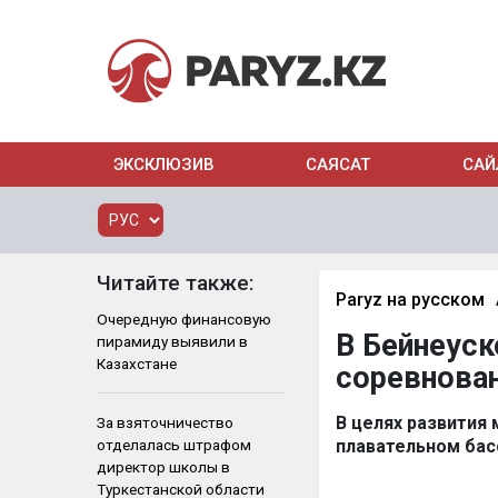
ЭКСКЛЮЗИВ
САЯСАТ
САЙ
Читайте также:
Paryz на русском
Очередную финансовую
В Бейнеус
пирамиду выявили в
Казахстане
соревнован
В целях развития 
За взяточничество
отделалась штрафом
плавательном бас
директор школы в
Туркестанской области