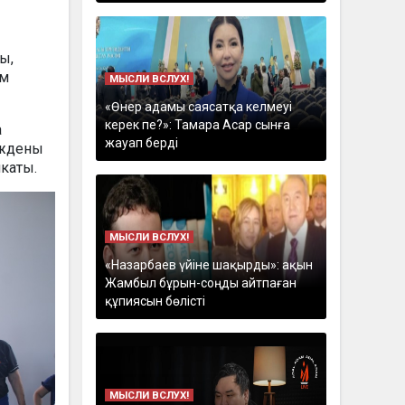
ы,
ом
МЫСЛИ ВСЛУХ!
«Өнер адамы саясатқа келмеуі
керек пе?»: Тамара Асар сынға
а
жауап берді
аждены
каты.
МЫСЛИ ВСЛУХ!
«Назарбаев үйіне шақырды»: ақын
Жамбыл бұрын-соңды айтпаған
құпиясын бөлісті
МЫСЛИ ВСЛУХ!