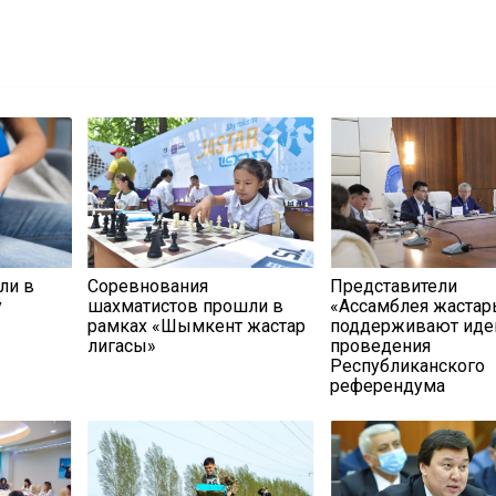
ли в
Соревнования
Представители
у
шахматистов прошли в
«Ассамблея жастар
рамках «Шымкент жастар
поддерживают ид
лигасы»
проведения
Республиканского
референдума