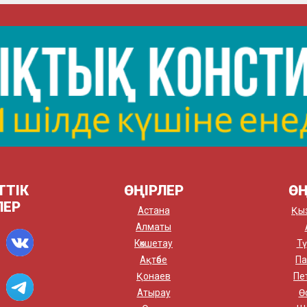
ТТІК
ӨҢІРЛЕР
ӨҢ
ЛЕР
Астана
Қы
Алматы
Көкшетау
Тү
Ақтөбе
Па
Қонаев
Пе
Атырау
Ө