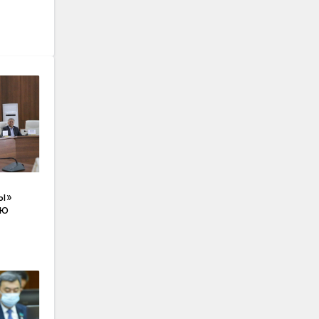
ы»
ею