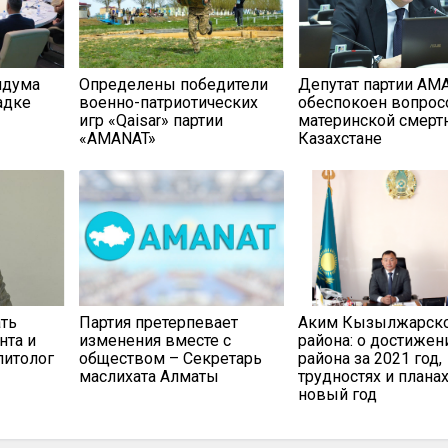
ндума
Определены победители
Депутат партии AM
адке
военно-патриотических
обеспокоен вопро
игр «Qaisar» партии
материнской смерт
«AMANAT»
Казахстане
ть
Партия претерпевает
Аким Кызылжарск
нта и
изменения вместе с
района: о достижен
литолог
обществом – Секретарь
района за 2021 год,
маслихата Алматы
трудностях и планах
новый год