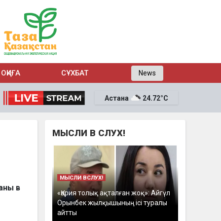
ОҚИҒА
СҰХБАТ
News
Астана
24.72°C
МЫСЛИ В СЛУХ!
МЫСЛИ ВСЛУХ!
аны в
«Қария толық ақталған жоқ»: Айгүл
Орынбек жылқышының ісі туралы
айтты