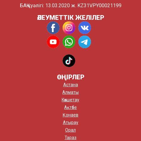
БАҚ куәлігі: 13.03.2020 ж. KZ31VPY00021199
ӘЛЕУМЕТТІК ЖЕЛІЛЕР
ӨҢІРЛЕР
Астана
Алматы
Көкшетау
Ақтөбе
Қонаев
Атырау
Орал
Тараз