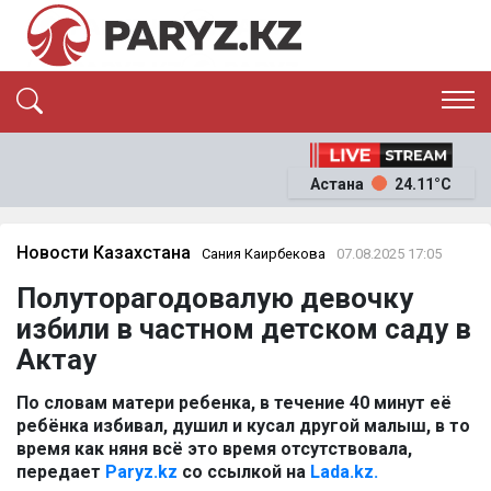
ЭКСКЛЮЗИВ
САЯСАТ
Астана
24.11°C
САЙЛАУ-2026
ЭКОНОМИКА
ҚОҒАМ
ОҚИҒА
Новости Казахстана
Сания Каирбекова
07.08.2025 17:05
СҰХБАТ
Полуторагодовалую девочку
News
избили в частном детском саду в
Актау
По словам матери ребенка, в течение 40 минут её
ребёнка избивал, душил и кусал другой малыш, в то
время как няня всё это время отсутствовала,
передает
Paryz.kz
со ссылкой на
Lada.kz.