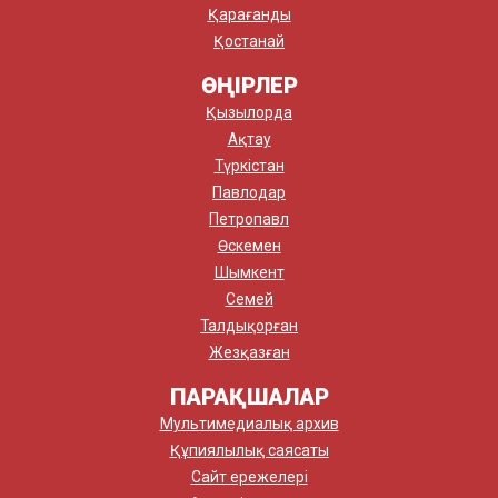
Қарағанды
Қостанай
ӨҢІРЛЕР
Қызылорда
Ақтау
Түркістан
Павлодар
Петропавл
Өскемен
Шымкент
Семей
Талдықорған
Жезқазған
ПАРАҚШАЛАР
Мультимедиалық архив
Құпиялылық саясаты
Сайт ережелері