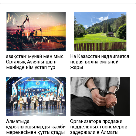
Қазақстан: мұнай мен мыс.
На Казахстан надвигается
Орталық Азияны шын
новая волна сильной
мәнінде кім ұстап тұр
жары
Алматыда
Организатора продажи
құрылысшыларды кәсіби
поддельных госномеров
мерекесімен құттықтады
задержали в Алматы