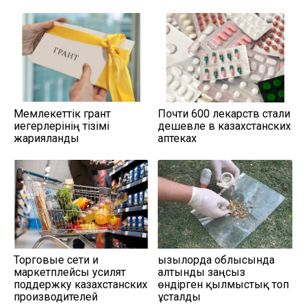
Мемлекеттік грант
Почти 600 лекарств стали
иегерлерінің тізімі
дешевле в казахстанских
жарияланды
аптеках
Торговые сети и
Қызылорда облысында
маркетплейсы усилят
алтынды заңсыз
поддержку казахстанских
өндірген қылмыстық топ
производителей
ұсталды