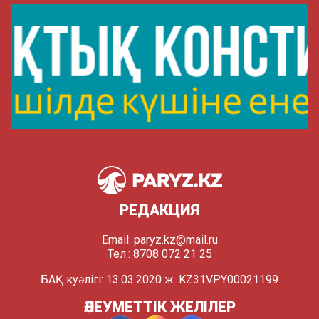
РЕДАКЦИЯ
Email:
paryz.kz@mail.ru
Тел.: 8708 072 21 25
БАҚ куәлігі: 13.03.2020 ж. KZ31VPY00021199
ӘЛЕУМЕТТІК ЖЕЛІЛЕР