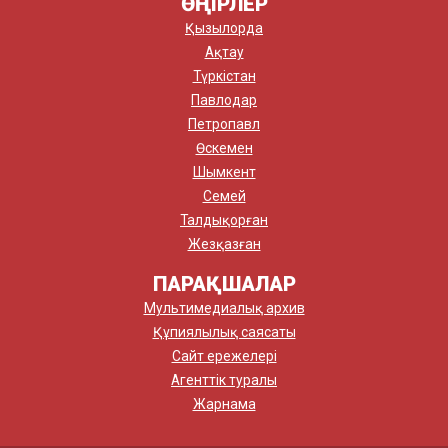
ӨҢІРЛЕР
Қызылорда
Ақтау
Түркістан
Павлодар
Петропавл
Өскемен
Шымкент
Семей
Талдықорған
Жезқазған
ПАРАҚШАЛАР
Мультимедиалық архив
Құпиялылық саясаты
Сайт ережелері
Агенттік туралы
Жарнама