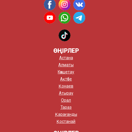
ӨҢІРЛЕР
Астана
Алматы
Көкшетау
Ақтөбе
Қонаев
Атырау
Орал
Тараз
Қарағанды
Қостанай