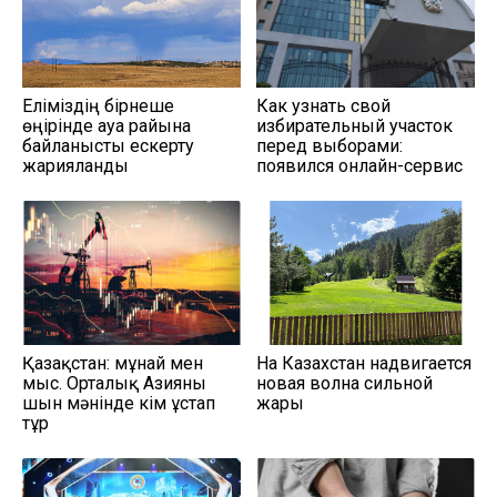
Еліміздің бірнеше
Как узнать свой
өңірінде ауа райына
избирательный участок
байланысты ескерту
перед выборами:
жарияланды
появился онлайн-сервис
Қазақстан: мұнай мен
На Казахстан надвигается
мыс. Орталық Азияны
новая волна сильной
шын мәнінде кім ұстап
жары
тұр