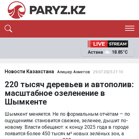
ЭКСКЛЮЗИВ
САЯСАТ
Астана
18.85°C
САЙЛАУ-2026
ЭКОНОМИКА
ҚОҒАМ
ОҚИҒА
Новости Казахстана
Алишер Ахметов
29.07.2025 21:10
СҰХБАТ
220 тысяч деревьев и автополив:
News
масштабное озеленение в
Шымкенте
Шымкент меняется. Не по формальным отчётам — по
ощущениям: становится свежее, зеленее, дышит по-
новому. Власти обещают: к концу 2025 года в городе
появится более 450 тысяч м² новых зелёных зон, а