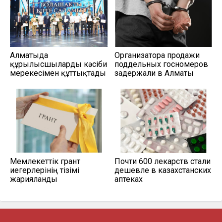
Алматыда
Организатора продажи
құрылысшыларды кәсіби
поддельных госномеров
мерекесімен құттықтады
задержали в Алматы
Мемлекеттік грант
Почти 600 лекарств стали
иегерлерінің тізімі
дешевле в казахстанских
жарияланды
аптеках