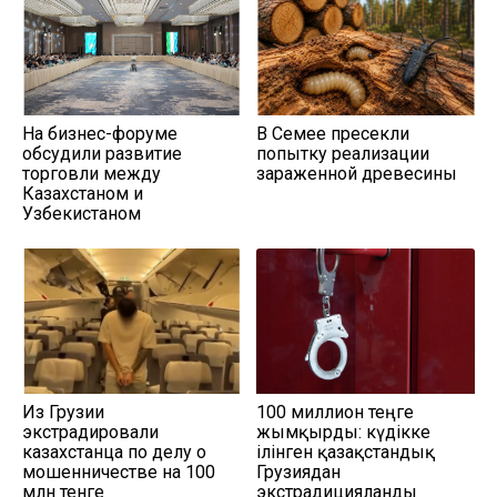
На бизнес-форуме
В Семее пресекли
обсудили развитие
попытку реализации
торговли между
зараженной древесины
Казахстаном и
Узбекистаном
Из Грузии
100 миллион теңге
экстрадировали
жымқырды: күдікке
казахстанца по делу о
ілінген қазақстандық
мошенничестве на 100
Грузиядан
млн тенге
экстрадицияланды