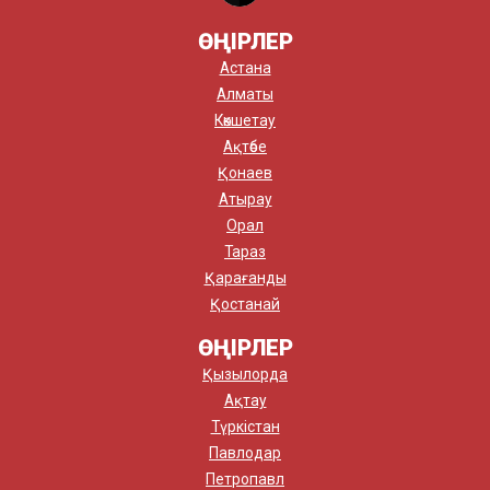
ӨҢІРЛЕР
Астана
Алматы
Көкшетау
Ақтөбе
Қонаев
Атырау
Орал
Тараз
Қарағанды
Қостанай
ӨҢІРЛЕР
Қызылорда
Ақтау
Түркістан
Павлодар
Петропавл