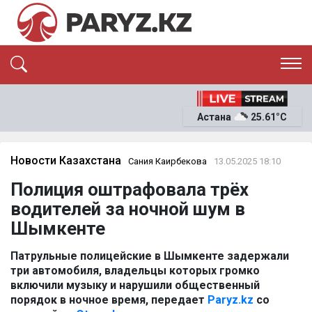
ЭКСКЛЮЗИВ
САЯСАТ
Астана
25.61°C
САЙЛАУ-2026
ЭКОНОМИКА
ҚОҒАМ
ОҚИҒА
Новости Казахстана
Сания Каирбекова
13.05.2025 18:10
СҰХБАТ
Полиция оштрафовала трёх
News
водителей за ночной шум в
Шымкенте
Патрульные полицейские в Шымкенте задержали
три автомобиля, владельцы которых громко
включили музыку и нарушили общественный
порядок в ночное время, передает
Paryz.kz
со