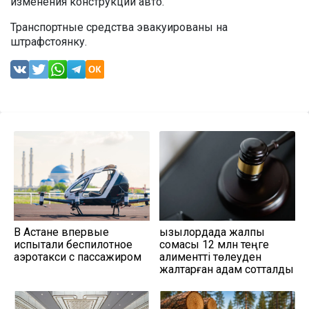
изменения конструкции авто.
Транспортные средства эвакуированы на
штрафстоянку.
В Астане впервые
Қызылордада жалпы
испытали беспилотное
сомасы 12 млн теңге
аэротакси с пассажиром
алиментті төлеуден
жалтарған адам сотталды