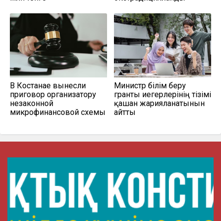
В Костанае вынесли
Министр білім беру
приговор организатору
гранты иегерлерінің тізімі
незаконной
қашан жарияланатынын
микрофинансовой схемы
айтты