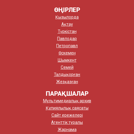
ӨҢІРЛЕР
Қызылорда
Ақтау
Түркістан
Павлодар
Петропавл
Өскемен
Шымкент
Семей
Талдықорған
Жезқазған
ПАРАҚШАЛАР
Мультимедиалық архив
Құпиялылық саясаты
Сайт ережелері
Агенттік туралы
Жарнама