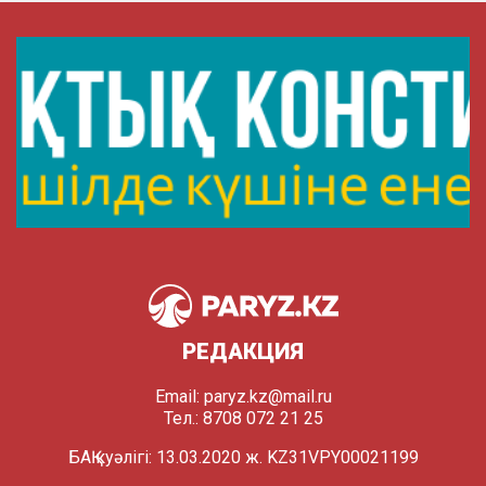
РЕДАКЦИЯ
Email:
paryz.kz@mail.ru
Тел.: 8708 072 21 25
БАҚ куәлігі: 13.03.2020 ж. KZ31VPY00021199