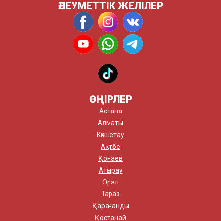
ӘЛЕУМЕТТІК ЖЕЛІЛЕР
ӨҢІРЛЕР
Астана
Алматы
Көкшетау
Ақтөбе
Қонаев
Атырау
Орал
Тараз
Қарағанды
Қостанай