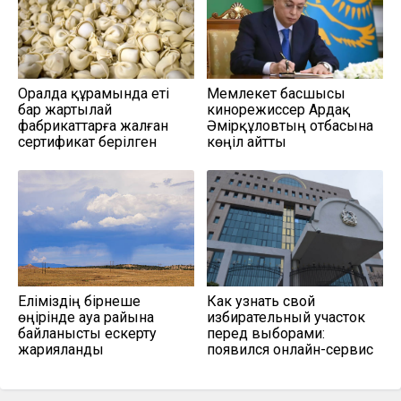
Оралда құрамында еті
Мемлекет басшысы
бар жартылай
кинорежиссер Ардақ
фабрикаттарға жалған
Әмірқұловтың отбасына
сертификат берілген
көңіл айтты
Еліміздің бірнеше
Как узнать свой
өңірінде ауа райына
избирательный участок
байланысты ескерту
перед выборами:
жарияланды
появился онлайн-сервис