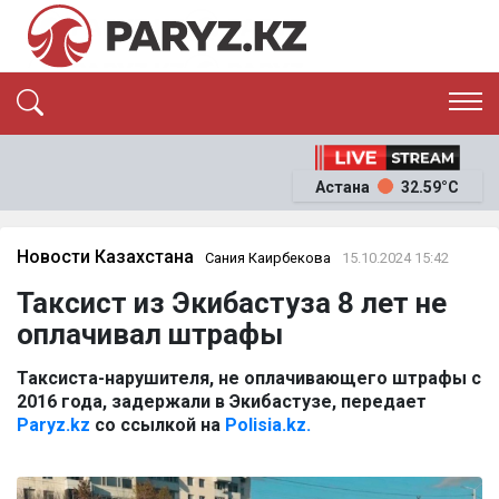
ЭКСКЛЮЗИВ
САЯСАТ
Астана
32.59°C
САЙЛАУ-2026
ЭКОНОМИКА
ҚОҒАМ
ОҚИҒА
Новости Казахстана
Сания Каирбекова
15.10.2024 15:42
СҰХБАТ
Таксист из Экибастуза 8 лет не
News
оплачивал штрафы
Таксиста-нарушителя, не оплачивающего штрафы с
2016 года, задержали в Экибастузе, передает
Paryz.kz
со ссылкой на
Polisia.kz.