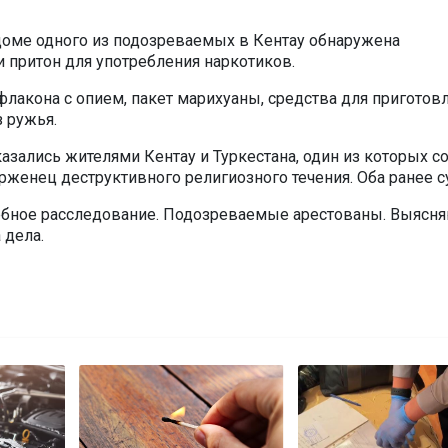
 доме одного из подозреваемых в Кентау обнаружена
и притон для употребления наркотиков.
флакона с опием, пакет марихуаны, средства для приготов
з ружья.
зались жителями Кентау и Туркестана, один из которых со
ерженец деструктивного религиозного течения. Оба ранее 
ебное расследование. Подозреваемые арестованы. Выясня
 дела.