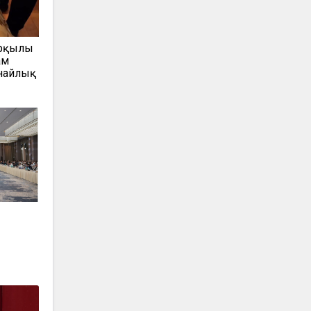
арқылы
ам
анайлық