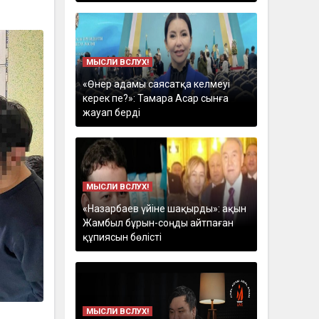
МЫСЛИ ВСЛУХ!
«Өнер адамы саясатқа келмеуі
керек пе?»: Тамара Асар сынға
жауап берді
МЫСЛИ ВСЛУХ!
«Назарбаев үйіне шақырды»: ақын
Жамбыл бұрын-соңды айтпаған
құпиясын бөлісті
МЫСЛИ ВСЛУХ!