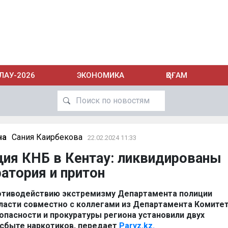
ЛАУ-2026
ЭКОНОМИКА
ҚОҒАМ
на
Сания Каирбекова
22.02.2024 11:33
ия КНБ в Кентау: ликвидированы
атория и притон
отиводействию экстремизму Департамента полиции
ласти совместно с коллегами из Департамента Комите
опасности и прокуратуры региона установили двух
сбыте наркотиков, передает
Paryz.kz.