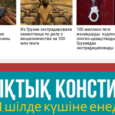
Из Грузии экстрадировали
100 миллион теңге
ии
казахстанца по делу о
жымқырды: күдікк
есины
мошенничестве на 100
ілінген қазақстанд
млн тенге
Грузиядан
экстрадицияланды