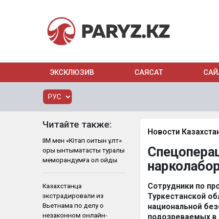
ЭКСКЛЮЗИВ
САЯСАТ
САЙ
Читайте также:
Новости Казахста
ІІМ мен «Кітап оқитын ұлт»
Спецоперац
қоры ынтымақтастық туралы
меморандумға қол қойды
нарколабор
Сотрудники по пр
Казахстанца
экстрадировали из
Туркестанской об
Вьетнама по делу о
национальной без
незаконном онлайн-
подозреваемых в 