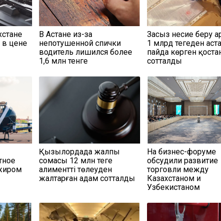
хстане
В Астане из-за
Заңсыз несие беру 
 в цене
непотушенной спички
1 млрд теңгеден аст
водитель лишился более
пайда көрген қост
1,6 млн тенге
сотталды
Қызылордада жалпы
На бизнес-форуме
тное
сомасы 12 млн теңге
обсудили развитие
ажиром
алиментті төлеуден
торговли между
жалтарған адам сотталды
Казахстаном и
Узбекистаном