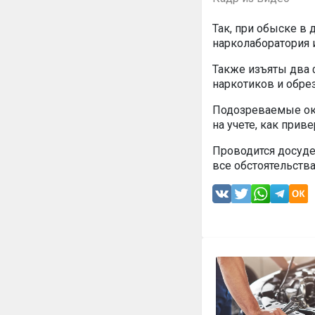
Так, при обыске в
нарколаборатория 
Также изъяты два 
наркотиков и обре
Подозреваемые ока
на учете, как прив
Проводится досуд
все обстоятельства