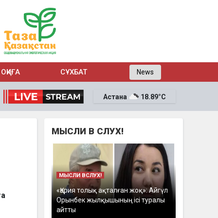
ОҚИҒА
СҰХБАТ
News
Астана
18.89°C
МЫСЛИ В СЛУХ!
МЫСЛИ ВСЛУХ!
«Қария толық ақталған жоқ»: Айгүл
та
Орынбек жылқышының ісі туралы
айтты