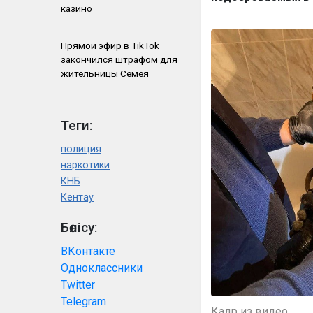
казино
Прямой эфир в TikTok
закончился штрафом для
жительницы Семея
Теги:
полиция
наркотики
КНБ
Кентау
Бөлісу:
ВКонтакте
Одноклассники
Twitter
Telegram
Кадр из видео