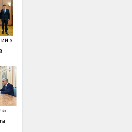
т ИИ в
й
ек»
ты