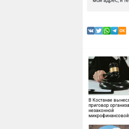
мой адрес, я т
В Костанае вынес
приговор организ
незаконной
микрофинансовой