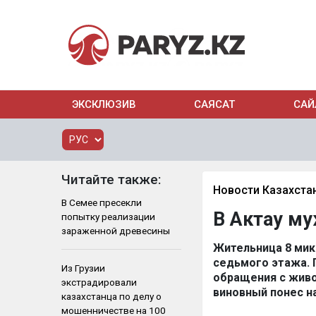
ЭКСКЛЮЗИВ
САЯСАТ
САЙ
Читайте также:
Новости Казахста
В Семее пресекли
В Актау му
попытку реализации
зараженной древесины
Жительница 8 микр
седьмого этажа. 
Из Грузии
обращения с живо
экстрадировали
виновный понес н
казахстанца по делу о
мошенничестве на 100