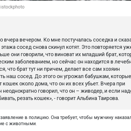
 istockphoto
 вчера вечером. Ко мне постучалась соседка и сказа
 этажа сосед снова скинул котят. Это повторяется уж
ньше они говорили, что виноват их младший брат, кот
ским заболеванием, но сейчас он находится в лечеб
я, что брат тут ни причем, делает все сам хозяин
сть наш сосед. До этого он угрожал бабушкам, которы
кошек около дома, что он их всех убьет. Вчера при
 неоднократно говорил, что он – живодер, и если надо
бивать, резать кошек», - говорит Альбина Таирова.
заявление в полицию. Она требует, чтобы мужчину наказал
ие с животными.