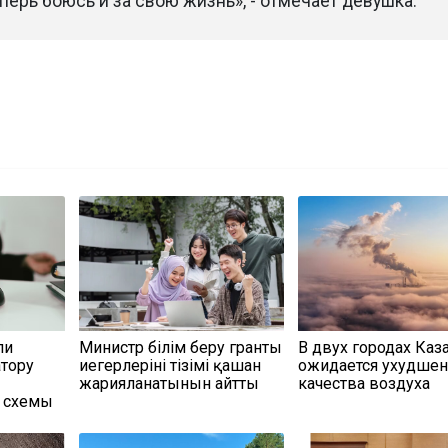
еперь боюсь и за свою жизнь», - отмечает девушка.
ли
Министр білім беру гранты
В двух городах Каз
атору
иегерлерінің тізімі қашан
ожидается ухудше
жарияланатынын айтты
качества воздуха
 схемы