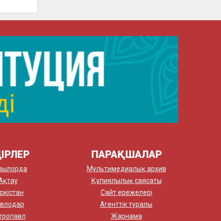
ІРЛЕР
ПАРАҚШАЛАР
зылорда
Мультимедиалық архив
Ақтау
Құпиялылық саясаты
ркістан
Сайт ережелері
влодар
Агенттік туралы
тропавл
Жарнама