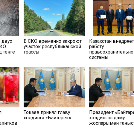
 двух
В СКО временно закроют
Казахстан внедряе
СКО
участок республиканской
работу
д тенге
трассы
правоохранительно
системы
л
Токаев принял главу
Президент «Бәйтер
холдинга «Байтерек»
холдингінің даму
апитков
жоспарымен таныс