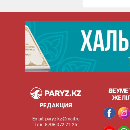
ӘЛЕУМЕ
ЖЕЛІ
РЕДАКЦИЯ
Email:
paryz.kz@mail.ru
Тел.: 8708 072 21 25