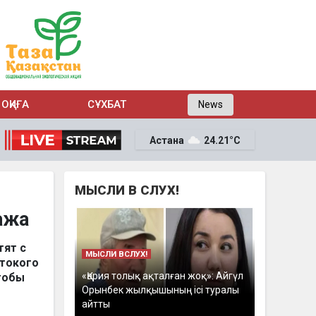
ОҚИҒА
СҰХБАТ
News
Астана
24.21°C
МЫСЛИ В СЛУХ!
ажа
тят с
МЫСЛИ ВСЛУХ!
стокого
«Қария толық ақталған жоқ»: Айгүл
чтобы
Орынбек жылқышының ісі туралы
айтты