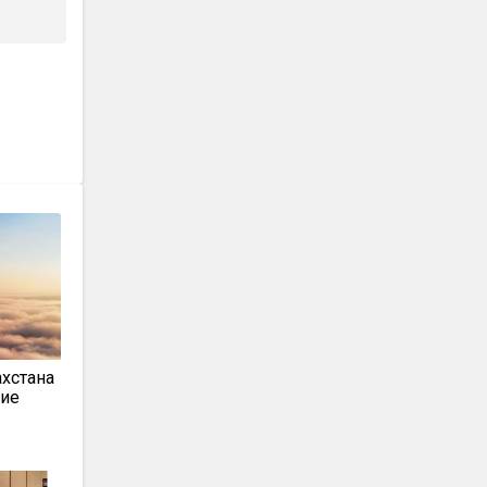
ахстана
ние