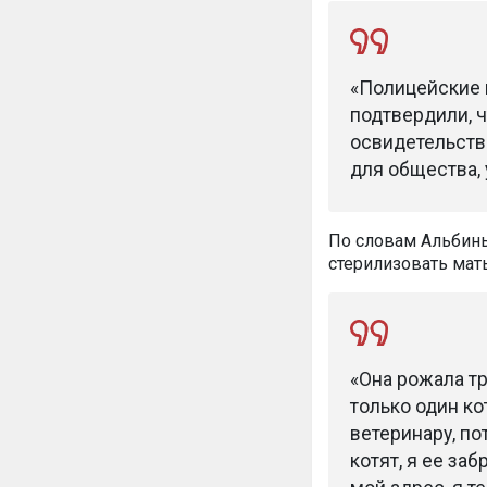
«Полицейские в
подтвердили, ч
освидетельство
для общества, 
По словам Альбины
стерилизовать мать
«Она рожала т
только один ко
ветеринару, по
котят, я ее заб