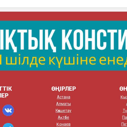
ТТІК
ӨҢІРЛЕР
ӨҢ
ЛЕР
Астана
Қы
Алматы
Көкшетау
Тү
Ақтөбе
Па
Қонаев
Пе