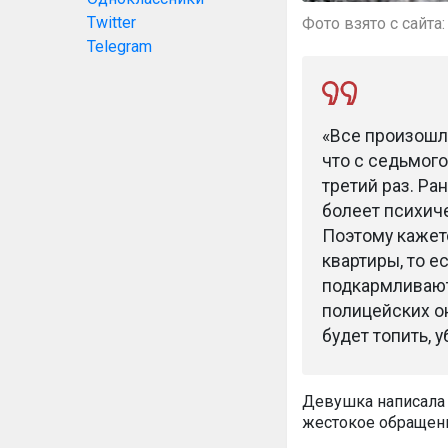
Twitter
Фото взято с сайта:
Telegram
«Все произошло
что с седьмого
третий раз. Ра
болеет психиче
Поэтому кажетс
квартиры, то е
подкармливают 
полицейских он
будет топить, у
Девушка написала 
жестокое обращен