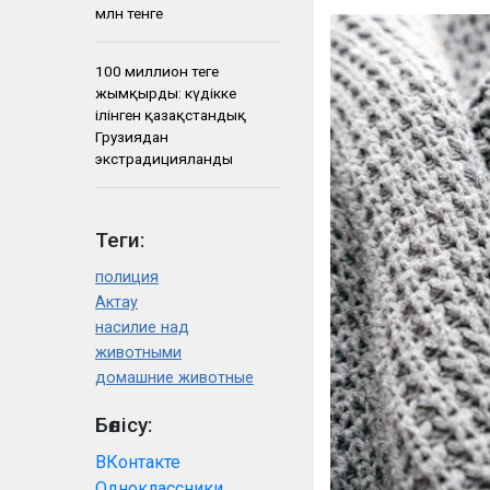
млн тенге
100 миллион теңге
жымқырды: күдікке
ілінген қазақстандық
Грузиядан
экстрадицияланды
Теги:
полиция
Актау
насилие над
животными
домашние животные
Бөлісу:
ВКонтакте
Одноклассники