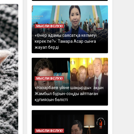
МЫСЛИ ВСЛУХ!
«Өнер адамы саясатқа келмеуі
керек пе?»: Тамара Асар сынға
жауап берді
МЫСЛИ ВСЛУХ!
«Назарбаев үйіне шақырды»: ақын
Жамбыл бұрын-соңды айтпаған
құпиясын бөлісті
МЫСЛИ ВСЛУХ!