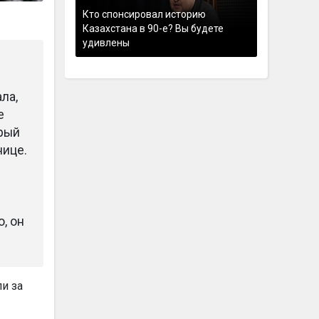
Кто спонсировал историю
Казахстана в 90-е? Вы будете
удивлены
ла,
е
орый
нице.
е
, он
и за