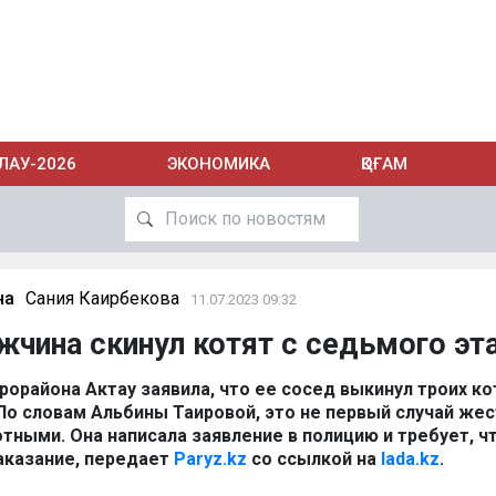
ЛАУ-2026
ЭКОНОМИКА
ҚОҒАМ
на
Сания Каирбекова
11.07.2023 09:32
жчина скинул котят с седьмого эт
орайона Актау заявила, что ее сосед выкинул троих ко
По словам Альбины Таировой, это не первый случай же
тными. Она написала заявление в полицию и требует, 
аказание, передает
Paryz.kz
со ссылкой на
lada.kz
.