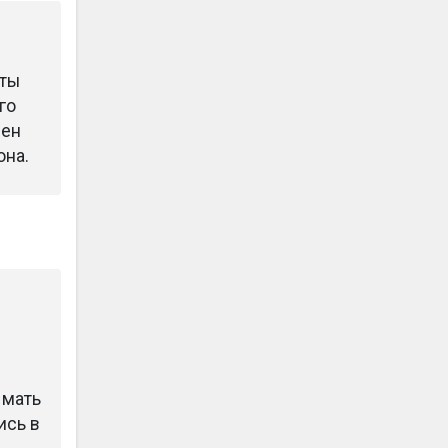
аты
го
сен
она.
 мать
ись в