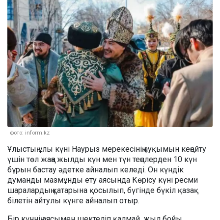
фото: inform.kz
Ұлыстың ұлы күні Наурыз мерекесінің ауқымын кеңейту
үшін төл жаңа жылды күн мен түн теңелерден 10 күн
бұрын бастау әдетке айналып келеді. Он күндік
думанды мазмұнды ету аясында Көрісу күні ресми
шаралардың қатарына қосылып, бүгінде бүкіл қазақ
білетін айтулы күнге айналып отыр.
Бір күннің аясымен шектеліп қалмай, жыл бойы