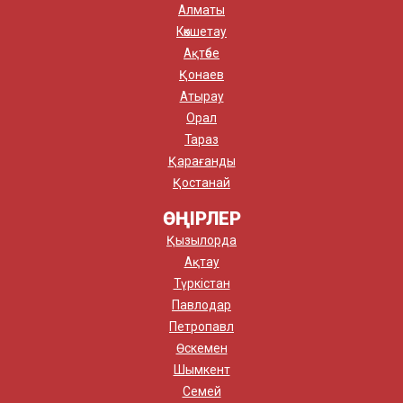
Алматы
Көкшетау
Ақтөбе
Қонаев
Атырау
Орал
Тараз
Қарағанды
Қостанай
ӨҢІРЛЕР
Қызылорда
Ақтау
Түркістан
Павлодар
Петропавл
Өскемен
Шымкент
Семей