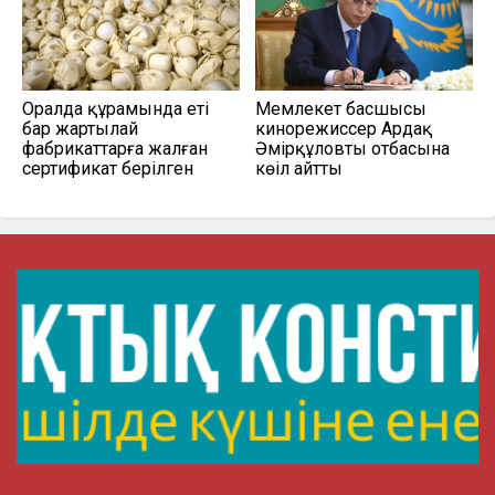
Оралда құрамында еті
Мемлекет басшысы
бар жартылай
кинорежиссер Ардақ
фабрикаттарға жалған
Әмірқұловтың отбасына
сертификат берілген
көңіл айтты