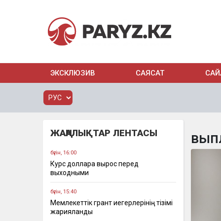
ЭКСКЛЮЗИВ
САЯСАТ
САЙ
ЖАҢАЛЫҚТАР ЛЕНТАСЫ
вып
бүгін, 16:00
Курс доллара вырос перед
выходными
бүгін, 15:40
Мемлекеттік грант иегерлерінің тізімі
жарияланды