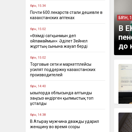
бүгін, 15:34
Почти 600 лекарств стали дешевле в
казахстанских аптеках
БҮГІН, 
В Е
бүгін, 15:02
пен
«Өзімді сатқынмын деп
ойламаймын»: Әділет Зейнел
до 
жұрттың сынына жауап берді
бүгін, 15:02
Торговые сети и маркетплейсы
усилят поддержку казахстанских
производителей
бүгін, 14:40
Қызылорда облысында алтынды
заңсыз өндірген қылмыстық топ
ұсталды
бүгін, 14:38
В Атырау мужчина дважды ударил
женщину во время ссоры