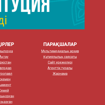
ІРЛЕР
ПАРАҚШАЛАР
зылорда
Мультимедиалық архив
Ақтау
Құпиялылық саясаты
ркістан
Сайт ережелері
влодар
Агенттік туралы
тропавл
Жарнама
скемен
ымкент
Семей
дықорған
зқазған