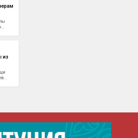
нерам
алы
..
ы из
ощи
...