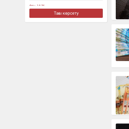
бүгін, 14:36
В Казахстане за неделю снизились
Тағы көрсету
цены на ряд социально значимых
продуктов
бүгін, 14:09
Бектенов призвал ускорить
цифровизацию торговли в рамках
ЕАЭС
бүгін, 14:04
Ақтауда балкон арқылы үйге кірмек
болған ер адам 12-қабаттан құлап
кетті