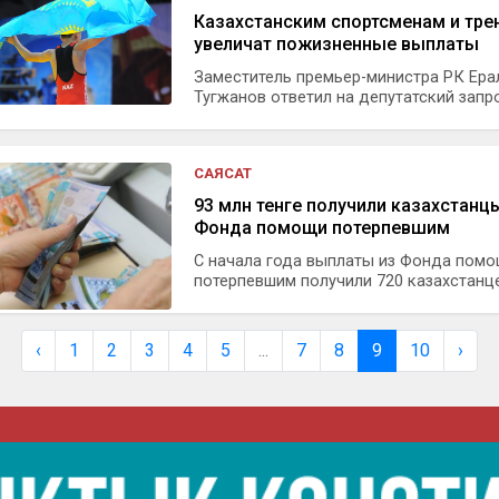
Казахстанским спортсменам и тре
увеличат пожизненные выплаты
Заместитель премьер-министра РК Ер
Тугжанов ответил на депутатский запро.
САЯСАТ
93 млн тенге получили казахстанц
Фонда помощи потерпевшим
С начала года выплаты из Фонда пом
потерпевшим получили 720 казахстанцев
‹
1
2
3
4
5
...
7
8
9
10
›