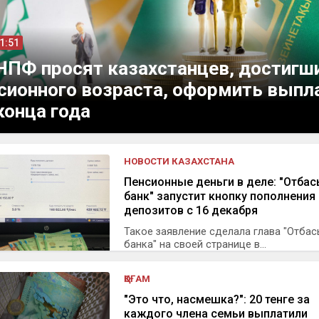
11:51
НПФ просят казахстанцев, достигш
сионного возраста, оформить вып
конца года
НОВОСТИ КАЗАХСТАНА
Пенсионные деньги в деле: "Отба
банк" запустит кнопку пополнения
депозитов с 16 декабря
Такое заявление сделала глава "Отба
банка" на своей странице в...
ҚОҒАМ
"Это что, насмешка?": 20 тенге за
каждого члена семьи выплатили