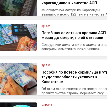
карагандинке в качестве АСП
Многодетной матери из Караганды
выплатили всего 122 тенге в качестве 
Ж...
ҚОҒАМ
Погибшая алматинка просила АСП 
месяц до смерти, но ей отказали
Сотрудники алматинского акимата вче
заверили, алматинка, покончившая...
ҚОҒАМ
Пособия по потере кормильца и ут
трудоспособности увеличат в
Казахстане
Об этом стало известно из постановле
правительства страны, передаёт Pary...
СПОРТ