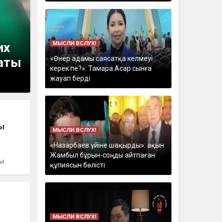
МЫСЛИ ВСЛУХ!
их
«Өнер адамы саясатқа келмеуі
латы
керек пе?»: Тамара Асар сынға
жауап берді
сы
МЫСЛИ ВСЛУХ!
«Назарбаев үйіне шақырды»: ақын
Жамбыл бұрын-соңды айтпаған
сы
құпиясын бөлісті
МЫСЛИ ВСЛУХ!