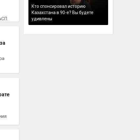
Кто спонсировал историю
Казахстана в 90-е? Вы будете
АСП.
удивлены
за
ра
рате
ния