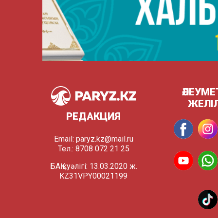
ӘЛЕУМЕ
ЖЕЛІ
РЕДАКЦИЯ
Email:
paryz.kz@mail.ru
Тел.: 8708 072 21 25
БАҚ куәлігі: 13.03.2020 ж.
KZ31VPY00021199