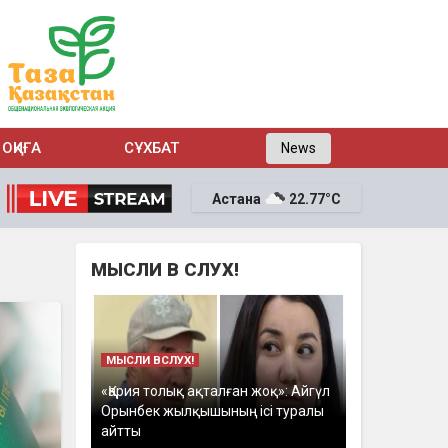
ОҚИҒА
СҰХБАТ
News
Астана
22.77°C
МЫСЛИ В СЛУХ!
МЫСЛИ ВСЛУХ!
«Қария толық ақталған жоқ»: Айгүл
Орынбек жылқышының ісі туралы
айтты