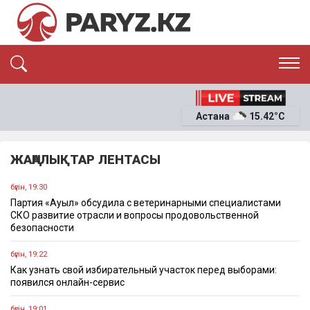
ЭКСКЛЮЗИВ
САЯСАТ
Астана
15.42°C
САЙЛАУ-2026
ЭКОНОМИКА
ҚОҒАМ
ОҚИҒА
ЖАҢАЛЫҚТАР ЛЕНТАСЫ
СҰХБАТ
News
бүгін, 19:30
Партия «Ауыл» обсудила с ветеринарными специалистами
СКО развитие отрасли и вопросы продовольственной
безопасности
бүгін, 19:22
Как узнать свой избирательный участок перед выборами:
появился онлайн-сервис
бүгін, 19:01