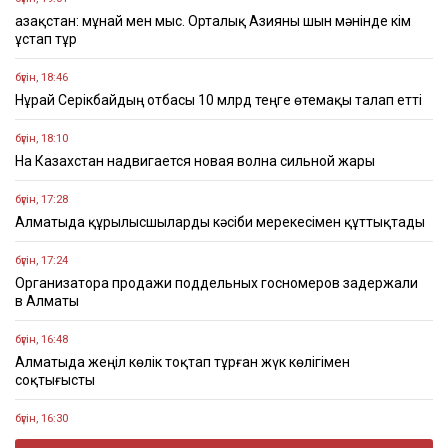
Қазақстан: мұнай мен мыс. Орталық Азияны шын мәнінде кім
ұстап тұр
бүгін, 18:46
Нұрай Серікбайдың отбасы 10 млрд теңге өтемақы талап етті
бүгін, 18:10
На Казахстан надвигается новая волна сильной жары
бүгін, 17:28
Алматыда құрылысшыларды кәсіби мерекесімен құттықтады
бүгін, 17:24
Организатора продажи поддельных госномеров задержали
в Алматы
бүгін, 16:48
Алматыда жеңіл көлік тоқтап тұрған жүк көлігімен
соқтығысты
бүгін, 16:30
Четыре бронзовые медали завоевали казахстанцы на