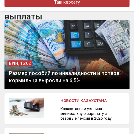
Тағы көрсету
турнире в Джакарте
выплаты
бүгін, 16:11
«Әкем радикал емес»: қамаудағы ақсақалдың қызы
Тоқаевтан әділдік сұрады
БҮГІН, 15:02
Размер пособий по инвалидности и потере
кормильца выросли на 6,5%
НОВОСТИ КАЗАХСТАНА
Казахстанцам увеличат
минимальную зарплату и
базовые пенсии в 2026 году