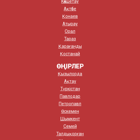
Көкшетау
Ақтөбе
Қонаев
Атырау
Орал
Тараз
Қарағанды
Қостанай
ӨҢІРЛЕР
Қызылорда
Ақтау
Түркістан
Павлодар
Петропавл
Өскемен
Шымкент
Семей
Талдықорған