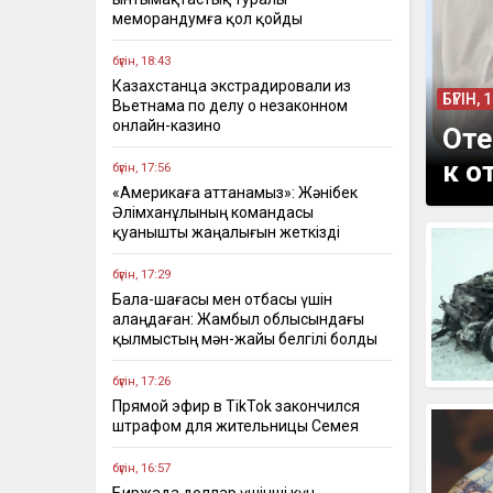
меморандумға қол қойды
бүгін, 18:43
Казахстанца экстрадировали из
БҮГІН, 
Вьетнама по делу о незаконном
онлайн-казино
Оте
к о
бүгін, 17:56
«Америкаға аттанамыз»: Жәнібек
Әлімханұлының командасы
қуанышты жаңалығын жеткізді
бүгін, 17:29
Бала-шағасы мен отбасы үшін
алаңдаған: Жамбыл облысындағы
қылмыстың мән-жайы белгілі болды
бүгін, 17:26
Прямой эфир в TikTok закончился
штрафом для жительницы Семея
бүгін, 16:57