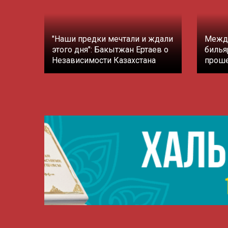
"Наши предки мечтали и ждали
Между
этого дня": Бакытжан Ертаев о
билья
Независимости Казахстана
проше