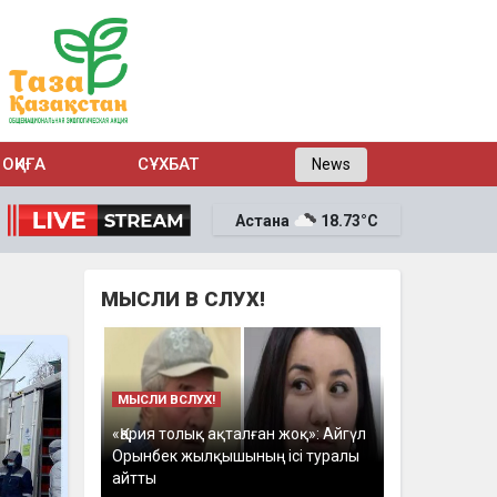
ОҚИҒА
СҰХБАТ
News
Астана
18.73°C
МЫСЛИ В СЛУХ!
МЫСЛИ ВСЛУХ!
«Қария толық ақталған жоқ»: Айгүл
Орынбек жылқышының ісі туралы
айтты