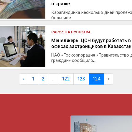
о краже
Карагандинка несколько дней пролеж
больнице
PARYZ НА РУССКОМ
Менеджеры ЦОН будут работать в
офисах застройщиков в Казахстан
НАО «Госкорпорация «Правительство 
граждан» сообщило,...
‹
1
2
...
122
123
124
›