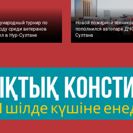
народный турнир по
Новой пожарной технико
рду среди ветеранов
пополнился автопарк ДЧ
л в Нур-Султане
Султана