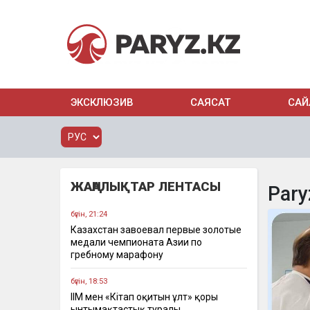
ЭКСКЛЮЗИВ
САЯСАТ
САЙ
ЖАҢАЛЫҚТАР ЛЕНТАСЫ
Pary
бүгін, 21:24
Казахстан завоевал первые золотые
медали чемпионата Азии по
гребному марафону
бүгін, 18:53
ІІМ мен «Кітап оқитын ұлт» қоры
ынтымақтастық туралы