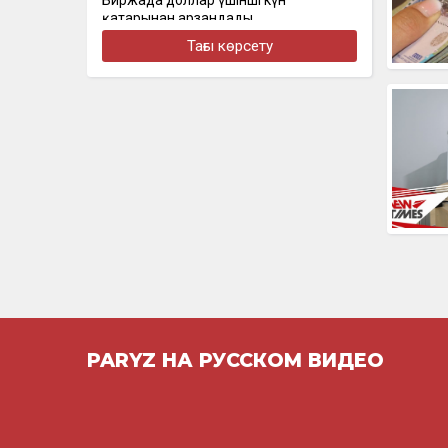
Биржада доллар үшінші күн
қатарынан арзандады
Тағы көрсету
бүгін, 16:30
Стал известен состав сборной
Казахстана на чемпионат Азии по
скалолазанию
бүгін, 16:22
Алматыда наурызда жол апатынан
қаза тапқан қыздың әкесі қайтадан
100 млн теңге талап етті
бүгін, 16:00
Доллар еще на 2 тенге снизился
PARYZ НА РУССКОМ ВИДЕО