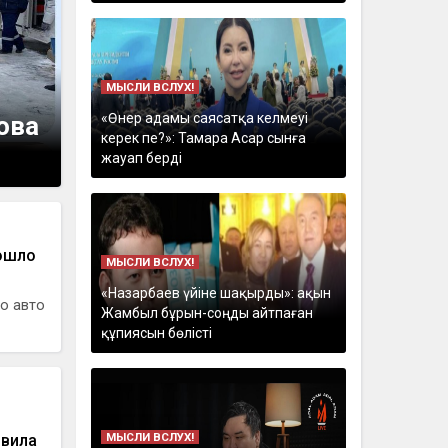
МЫСЛИ ВСЛУХ!
«Өнер адамы саясатқа келмеуі
ова
керек пе?»: Тамара Асар сынға
жауап берді
ошло
МЫСЛИ ВСЛУХ!
«Назарбаев үйіне шақырды»: ақын
го авто
Жамбыл бұрын-соңды айтпаған
құпиясын бөлісті
МЫСЛИ ВСЛУХ!
явила