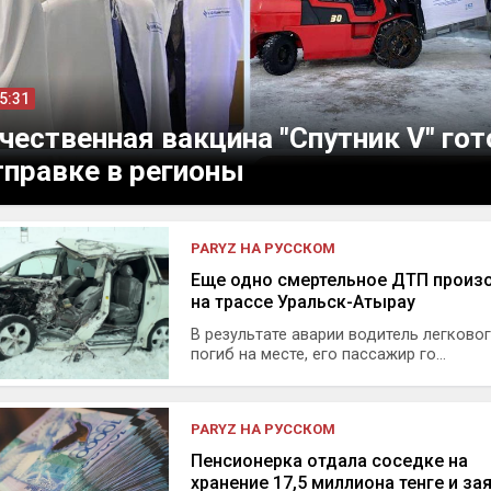
15:31
чественная вакцина "Спутник V" гот
тправке в регионы
PARYZ НА РУССКОМ
Еще одно cмертельное ДТП произ
на трассе Уральск-Атырау
В результате аварии водитель легково
погиб на месте, его пассажир го...
PARYZ НА РУССКОМ
Пенсионерка отдала соседке на
хранение 17,5 миллиона тенге и за