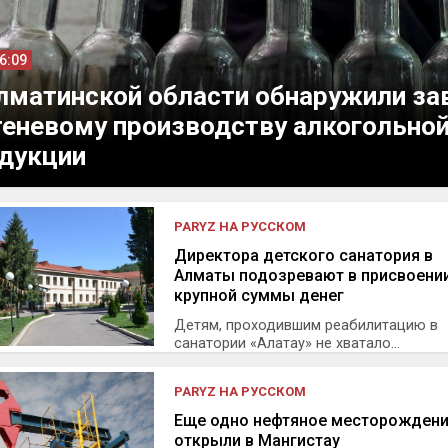
16:09
лматинской области обнаружили за
теневому производству алкогольно
дукции
PARYZ НА РУССКОМ
Директора детского санатория в
Алматы подозревают в присвоени
крупной суммы денег
Детям, проходившим реабилитацию в
санатории «Алатау» не хватало...
PARYZ НА РУССКОМ
Еще одно нефтяное месторожден
открыли в Мангистау