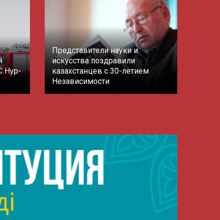
Представители науки и
й
искусства поздравили
С Нур-
казахстанцев с 30-летием
Независимости