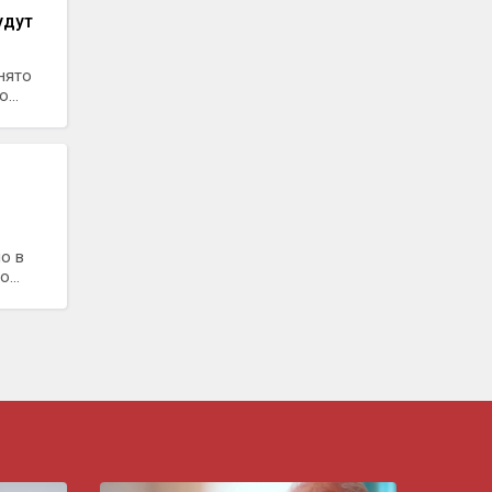
удут
нято
...
о в
...