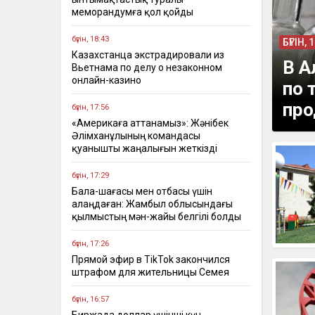
меморандумға қол қойды
бүгін, 18:43
БҮГІН, 
Казахстанца экстрадировали из
В А
Вьетнама по делу о незаконном
онлайн-казино
по 
про
бүгін, 17:56
«Америкаға аттанамыз»: Жәнібек
Әлімханұлының командасы
қуанышты жаңалығын жеткізді
бүгін, 17:29
Бала-шағасы мен отбасы үшін
алаңдаған: Жамбыл облысындағы
қылмыстың мән-жайы белгілі болды
бүгін, 17:26
Прямой эфир в TikTok закончился
штрафом для жительницы Семея
бүгін, 16:57