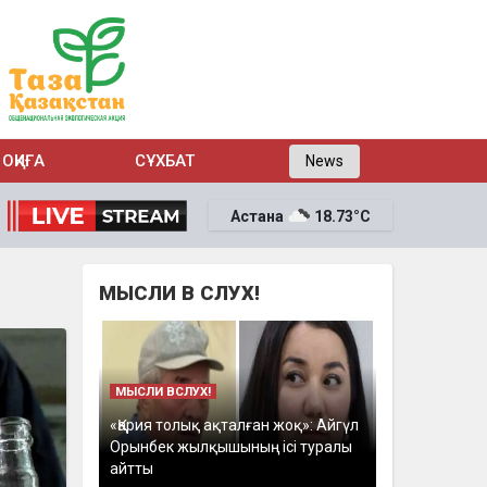
ОҚИҒА
СҰХБАТ
News
Астана
18.73°C
МЫСЛИ В СЛУХ!
МЫСЛИ ВСЛУХ!
«Қария толық ақталған жоқ»: Айгүл
Орынбек жылқышының ісі туралы
айтты