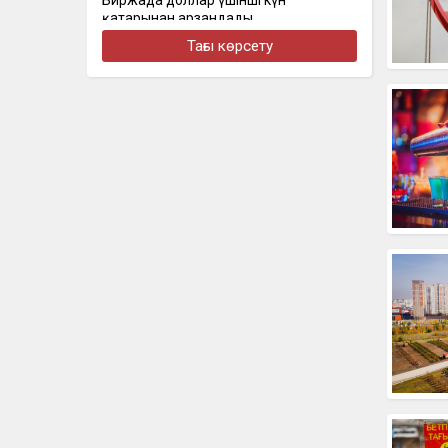
Биржада доллар үшінші күн
қатарынан арзандады
Тағы көрсету
бүгін, 16:30
Стал известен состав сборной
Казахстана на чемпионат Азии по
скалолазанию
бүгін, 16:22
Алматыда наурызда жол апатынан
қаза тапқан қыздың әкесі қайтадан
100 млн теңге талап етті
бүгін, 16:00
Доллар еще на 2 тенге снизился