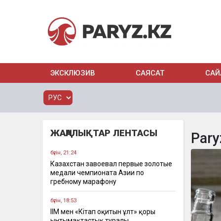
ЭКСКЛЮЗИВ
САЯСАТ
САЙ
ЖАҢАЛЫҚТАР ЛЕНТАСЫ
Pary
бүгін, 21:24
Казахстан завоевал первые золотые
медали чемпионата Азии по
гребному марафону
бүгін, 18:53
ІІМ мен «Кітап оқитын ұлт» қоры
ынтымақтастық туралы