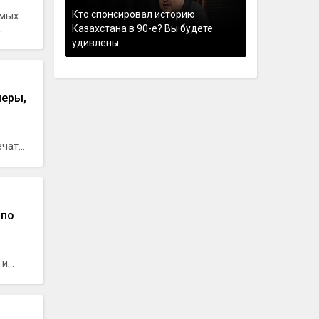
Кто спонсировал историю
амых
.
Казахстана в 90-е? Вы будете
удивлены
меры,
ат...
 по
...