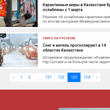
Карантинные меры в Казахстане б
ослаблены с 1 марта
Решение об ослаблении карантина при
по итогам заседания Межведомственно
PARYZ НА РУССКОМ
Снег и метель прогнозируют в 14
областях Казахстана
Штормовое предупреждение объявлен
Нур-Султане и на большей части террито
‹
1
2
...
121
122
123
124
›