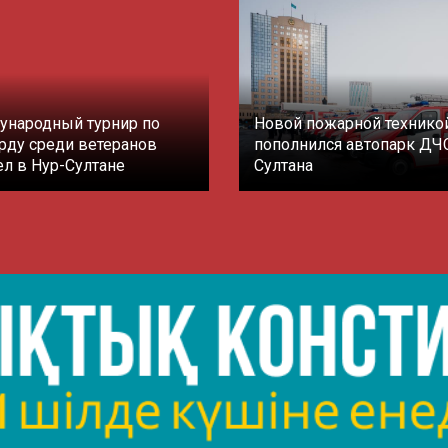
народный турнир по
Новой пожарной технико
рду среди ветеранов
пополнился автопарк ДЧ
л в Нур-Султане
Султана