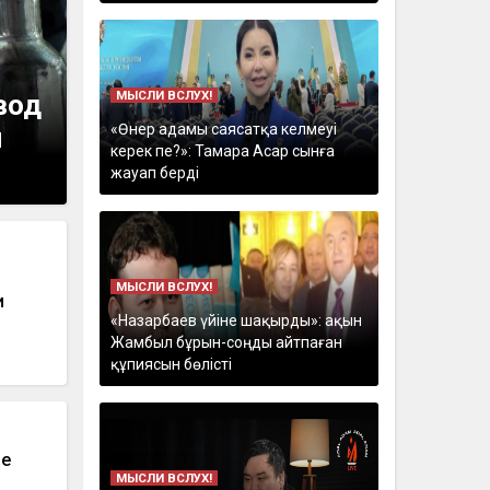
МЫСЛИ ВСЛУХ!
вод
«Өнер адамы саясатқа келмеуі
й
керек пе?»: Тамара Асар сынға
жауап берді
МЫСЛИ ВСЛУХ!
и
«Назарбаев үйіне шақырды»: ақын
Жамбыл бұрын-соңды айтпаған
құпиясын бөлісті
ие
МЫСЛИ ВСЛУХ!