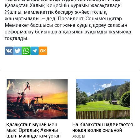
Қазақстан Халық Кеңесінің құрамы жасақталады.
Жалпы, мемлекеттік басқару жүйесі толық
жаңғыртылады, – деді Президент. Сонымен қатар
Мемлекет басшысы сот және құқық қорғау саласын
реформалау бойынша атқарылған ауқымды жұмысқа
тоқталды.
Қазақстан: мұнай мен
На Казахстан надвигается
мыс. Орталық Азияны
новая волна сильной
шын мәнінде кім ұстап
жары