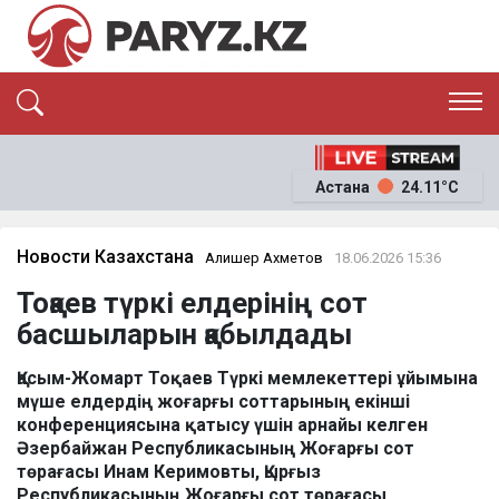
ЭКСКЛЮЗИВ
САЯСАТ
Астана
24.11°C
САЙЛАУ-2026
ЭКОНОМИКА
ҚОҒАМ
ОҚИҒА
Новости Казахстана
Алишер Ахметов
18.06.2026 15:36
СҰХБАТ
Тоқаев түркі елдерінің сот
News
басшыларын қабылдады
Қасым-Жомарт Тоқаев Түркі мемлекеттері ұйымына
мүше елдердің жоғарғы соттарының екінші
конференциясына қатысу үшін арнайы келген
Әзербайжан Республикасының Жоғарғы сот
төрағасы Инам Керимовты, Қырғыз
Республикасының Жоғарғы сот төрағасы