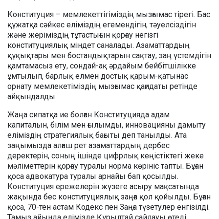
Конституция – мемлекеттігіміздің мызғымас тірегі. Бас
құжатқа сәйкес еліміздің егемендігін, тәуелсіздігін
және жеріміздің тұтастығын қорғау негізгі
конституциялық міндет саналады. Азаматтардың
құқықтары мен бостандықтарын сақтау, заң үстемдігін
қамтамасыз ету, сондай-ақ әрдайым бейбітшілікке
ұмтылып, барлық елмен достық қарым-қатынас
орнату мемлекетіміздің мызғымас қағидаты ретінде
айқындалды.
Жаңа сипатқа ие болған Конституцияда адам
капиталын, білім мен ғылымды, инновацияны дамыту
еліміздің стратегиялық бағыты деп танылды. Ата
заңымызда алғаш рет азаматтардың дербес
деректерін, соның ішінде цифрлық кеңістіктегі жеке
мәліметтерін қорғау туралы норма көрініс тапты. Бұған
қоса адвокатура туралы арнайы бап қосылды.
Конституция ережелерін жүзеге асыру мақсатында
жақында бес конституциялық заңға қол қойылды. Бұған
қоса, 70-тен астам Кодекс пен Заңға түзетулер енгізілді.
Тамыз айында елімізде Құрылтай сайлауы өтеді.