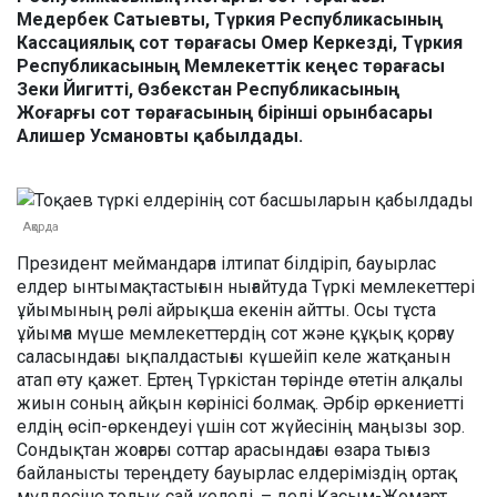
Медербек Сатыевты, Түркия Республикасының
Кассациялық сот төрағасы Омер Керкезді, Түркия
Республикасының Мемлекеттік кеңес төрағасы
Зеки Йигитті, Өзбекстан Республикасының
Жоғарғы сот төрағасының бірінші орынбасары
Алишер Усмановты қабылдады.
Ақорда
Президент меймандарға ілтипат білдіріп, бауырлас
елдер ынтымақтастығын нығайтуда Түркі мемлекеттері
ұйымының рөлі айрықша екенін айтты. Осы тұста
ұйымға мүше мемлекеттердің сот және құқық қорғау
саласындағы ықпалдастығы күшейіп келе жатқанын
атап өту қажет. Ертең Түркістан төрінде өтетін алқалы
жиын соның айқын көрінісі болмақ. Әрбір өркениетті
елдің өсіп-өркендеуі үшін сот жүйесінің маңызы зор.
Сондықтан жоғарғы соттар арасындағы өзара тығыз
байланысты тереңдету бауырлас елдеріміздің ортақ
мүддесіне толық сай келеді, – деді Қасым-Жомарт