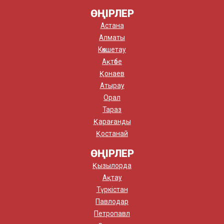
ӨҢІРЛЕР
Астана
Алматы
Көкшетау
Ақтөбе
Қонаев
Атырау
Орал
Тараз
Қарағанды
Қостанай
ӨҢІРЛЕР
Қызылорда
Ақтау
Түркістан
Павлодар
Петропавл