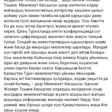
Тоқаев. Мемлекет басшысы қазір көптеген елдер
жаһандық технологиялық өзгерістер көшінен қалып
қоймау үшін заман талабына қарай қарқынды даму
жолына түсіп жатқанына назар аударды. Осы бағытта
біз де күш-жігер біріктіріп, жұмыла әрекет етуіміз
керек. Ертең Түркістанда өтетін конференцияда сот
саласын цифрландыру мәселесі жан-жақты талқыға
түседі. Сондай-ақ инвесторлардың құқықтарын қорғау
және басқа да маңызды мәселелер қаралады. Мұндай
күн тәртібі өте орынды және өзекті деп айтуға болады.
Осы мәселелер бойынша пікір алмасу біздің ұйымның
одан әрі дамуына және оның беделінің күшеюіне
үлкен серпін берері сөзсіз. Баршаңызға белгілі,
Қазақстан Түркі мемлекеттері ұйымы аясындағы
барлық игі бастамаларды қолдайды, алдағы уақытта да
солай болмақ, – деді Мемлекет басшысы. Қасым-
Жомарт Тоқаев бауырлас елдердің өкілдеріне соңғы
жылдары мемлекетімізде жүзеге асырылып жатқан
ауқымды реформалар жөнінде мәлімет берді. Көп
ұзамай, яғни, бірінші шілде күні Қазақстанның жаңа Ата
заңы күшіне енеді.