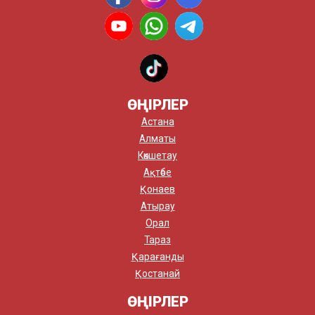
ӨҢІРЛЕР
Астана
Алматы
Көкшетау
Ақтөбе
Қонаев
Атырау
Орал
Тараз
Қарағанды
Қостанай
ӨҢІРЛЕР