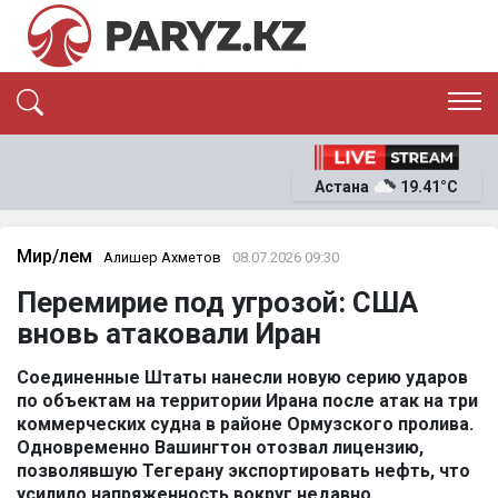
ЭКСКЛЮЗИВ
САЯСАТ
Астана
19.41°C
САЙЛАУ-2026
ЭКОНОМИКА
ҚОҒАМ
ОҚИҒА
Мир/Әлем
Алишер Ахметов
08.07.2026 09:30
СҰХБАТ
Перемирие под угрозой: США
News
вновь атаковали Иран
Соединенные Штаты нанесли новую серию ударов
по объектам на территории Ирана после атак на три
коммерческих судна в районе Ормузского пролива.
Одновременно Вашингтон отозвал лицензию,
позволявшую Тегерану экспортировать нефть, что
усилило напряженность вокруг недавно