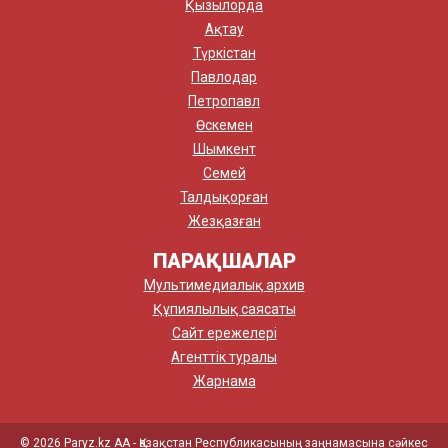
Қызылорда
Ақтау
Түркістан
Павлодар
Петропавл
Өскемен
Шымкент
Семей
Талдықорған
Жезқазған
ПАРАҚШАЛАР
Мультимедиалық архив
Құпиялылық саясаты
Сайт ережелері
Агенттік туралы
Жарнама
© 2026 Paryz.kz АА - Қазақстан Республикасының заңнамасына сәйкес