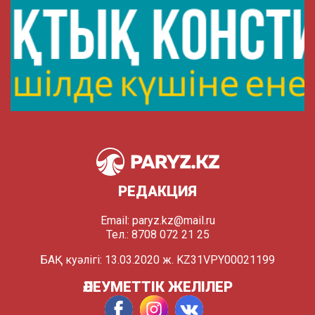
РЕДАКЦИЯ
Email:
paryz.kz@mail.ru
Тел.: 8708 072 21 25
БАҚ куәлігі: 13.03.2020 ж. KZ31VPY00021199
ӘЛЕУМЕТТІК ЖЕЛІЛЕР