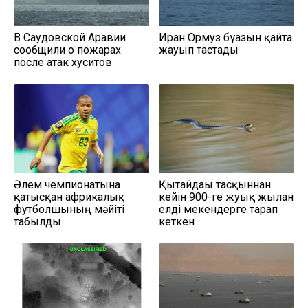
В Саудовской Аравии
Иран Ормуз бұғазын қайта
сообщили о пожарах
жауып тастады
после атак хуситов
Әлем чемпионатына
Қытайдағы тасқыннан
қатысқан африкалық
кейін 900-ге жуық жылан
футболшының мәйіті
елді мекендерге тарап
табылды
кеткен