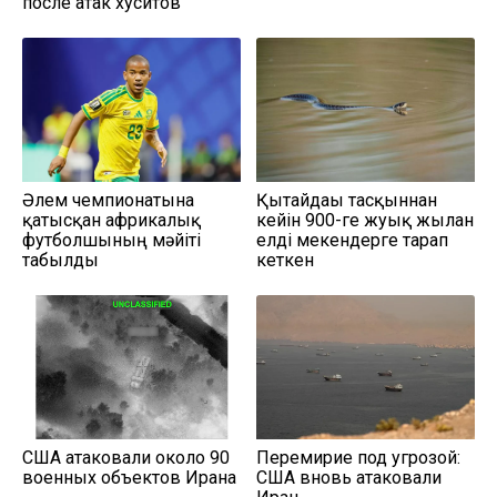
после атак хуситов
Әлем чемпионатына
Қытайдағы тасқыннан
қатысқан африкалық
кейін 900-ге жуық жылан
футболшының мәйіті
елді мекендерге тарап
табылды
кеткен
США атаковали около 90
Перемирие под угрозой:
военных объектов Ирана
США вновь атаковали