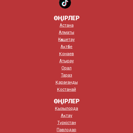
ӨҢІРЛЕР
Астана
Алматы
Көкшетау
Ақтөбе
Қонаев
Атырау
Орал
Тараз
Қарағанды
Қостанай
ӨҢІРЛЕР
Қызылорда
Ақтау
Түркістан
Павлодар