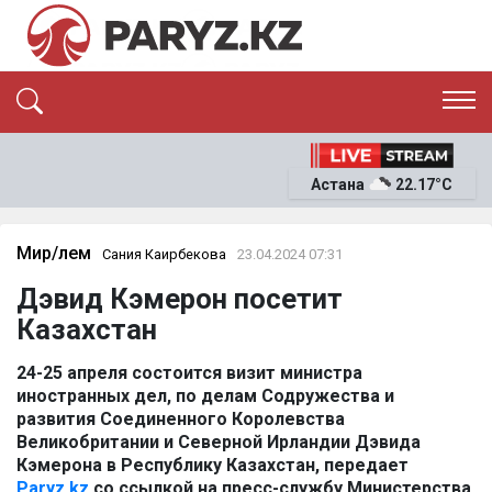
ЭКСКЛЮЗИВ
САЯСАТ
Астана
22.17°C
САЙЛАУ-2026
ЭКОНОМИКА
ҚОҒАМ
ОҚИҒА
Мир/Әлем
Сания Каирбекова
23.04.2024 07:31
СҰХБАТ
Дэвид Кэмерон посетит
News
Казахстан
24-25 апреля состоится визит министра
иностранных дел, по делам Содружества и
развития Соединенного Королевства
Великобритании и Северной Ирландии Дэвида
Кэмерона в Республику Казахстан, передает
Paryz.kz
со ссылкой на пресс-службу Министерства