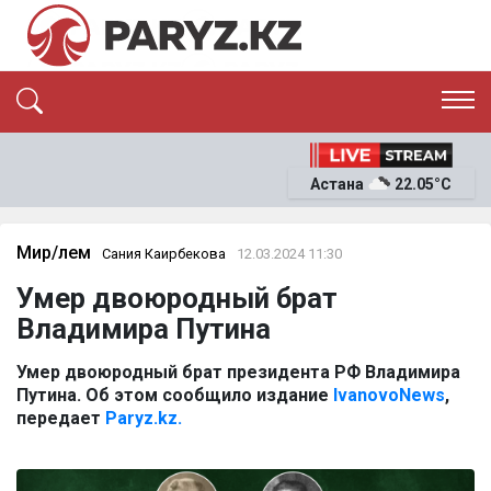
ЭКСКЛЮЗИВ
САЯСАТ
Астана
22.05°C
САЙЛАУ-2026
ЭКОНОМИКА
ҚОҒАМ
ОҚИҒА
Мир/Әлем
Сания Каирбекова
12.03.2024 11:30
СҰХБАТ
Умер двоюродный брат
News
Владимира Путина
Умер двоюродный брат президента РФ Владимира
Путина. Об этом сообщило издание
IvanovoNews
,
передает
Paryz.kz.