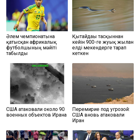
Әлем чемпионатына
Қытайдағы тасқыннан
қатысқан африкалық
кейін 900-ге жуық жылан
футболшының мәйіті
елді мекендерге тарап
табылды
кеткен
США атаковали около 90
Перемирие под угрозой:
военных объектов Ирана
США вновь атаковали
Иран