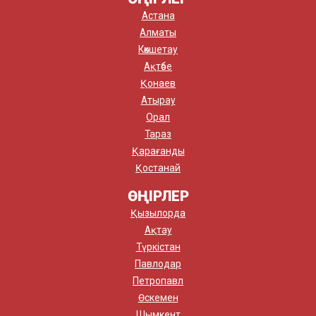
Астана
Алматы
Көкшетау
Ақтөбе
Қонаев
Атырау
Орал
Тараз
Қарағанды
Қостанай
ӨҢІРЛЕР
Қызылорда
Ақтау
Түркістан
Павлодар
Петропавл
Өскемен
Шымкент