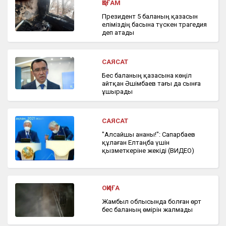
ҚОҒАМ
Президент 5 баланың қазасын
еліміздің басына түскен трагедия
деп атады
САЯСАТ
Бес баланың қазасына көңіл
айтқан Әшімбаев тағы да сынға
ұшырады
САЯСАТ
"Алсайшы ананы!": Сапарбаев
құлаған Елтаңба үшін
қызметкеріне жекіді (ВИДЕО)
ОҚИҒА
Жамбыл облысында болған өрт
бес баланың өмірін жалмады