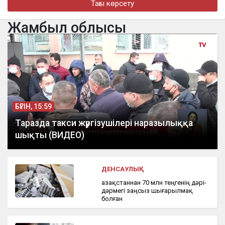
Тағы көрсету
турнире в Джакарте
Жамбыл облысы
бүгін, 16:11
«Әкем радикал емес»: қамаудағы ақсақалдың қызы
Тоқаевтан әділдік сұрады
БҮГІН, 15:59
Таразда такси жүргізушілері наразылыққа
шықты (ВИДЕО)
ДЕНСАУЛЫҚ
Қазақстаннан 70 млн теңгенің дәрі-
дәрмегі заңсыз шығарылмақ
болған