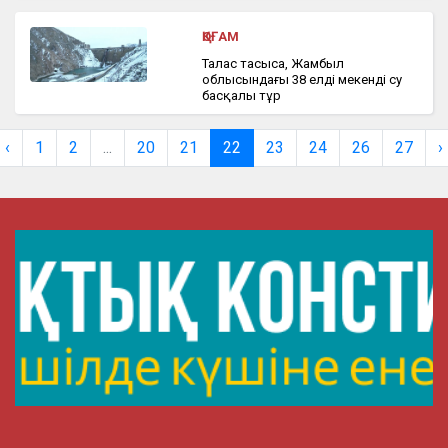
ҚОҒАМ
Талас тасыса, Жамбыл
облысындағы 38 елді мекенді су
басқалы тұр
‹
1
2
...
20
21
22
23
24
26
27
›