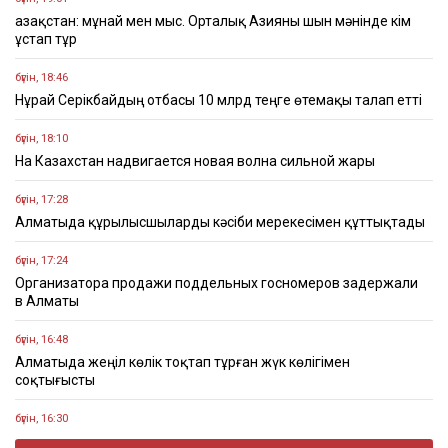
Қазақстан: мұнай мен мыс. Орталық Азияны шын мәнінде кім
ұстап тұр
бүгін, 18:46
Нұрай Серікбайдың отбасы 10 млрд теңге өтемақы талап етті
бүгін, 18:10
На Казахстан надвигается новая волна сильной жары
бүгін, 17:28
Алматыда құрылысшыларды кәсіби мерекесімен құттықтады
бүгін, 17:24
Организатора продажи поддельных госномеров задержали
в Алматы
бүгін, 16:48
Алматыда жеңіл көлік тоқтап тұрған жүк көлігімен
соқтығысты
бүгін, 16:30
Четыре бронзовые медали завоевали казахстанцы на