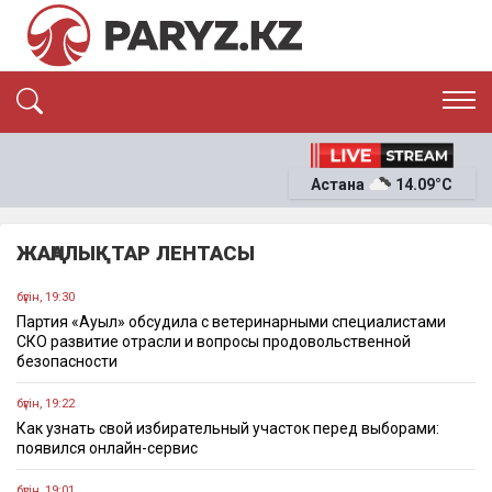
ЭКСКЛЮЗИВ
САЯСАТ
Астана
14.09°C
САЙЛАУ-2026
ЭКОНОМИКА
ҚОҒАМ
ОҚИҒА
ЖАҢАЛЫҚТАР ЛЕНТАСЫ
СҰХБАТ
News
бүгін, 19:30
Партия «Ауыл» обсудила с ветеринарными специалистами
СКО развитие отрасли и вопросы продовольственной
безопасности
бүгін, 19:22
Как узнать свой избирательный участок перед выборами:
появился онлайн-сервис
бүгін, 19:01