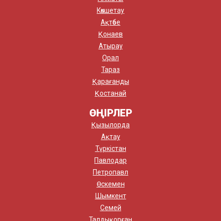
Көкшетау
Ақтөбе
Қонаев
Атырау
Орал
Тараз
Қарағанды
Қостанай
ӨҢІРЛЕР
Қызылорда
Ақтау
Түркістан
Павлодар
Петропавл
Өскемен
Шымкент
Семей
Талдықорған