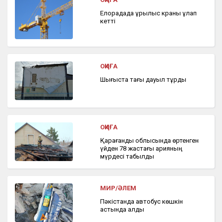
Елорадада құрылыс краны құлап
кетті
ОҚИҒА
Шығыста тағы дауыл тұрды
ОҚИҒА
Қарағанды облысында өртенген
үйден 78 жастағы қарияның
мүрдесі табылды
МИР/ӘЛЕМ
Пәкістанда автобус көшкін
астында қалды