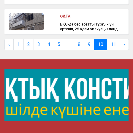
ОҚИҒА
БҚО-да бес қабатты тұрғын үй
өртеніп, 25 адам эвакуацияланды
‹
1
2
3
4
5
...
8
9
10
11
›