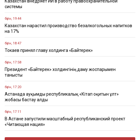
Казахстан внедряет ИИ в работу правоохранительной
системы
бүгін, 19:44
Казахстан нарастил производство безалкогольных напитков
на 17%
бүгін, 18:47
Токаев принял главу холдинга «Байтерек»
бүгін, 17:58
Президент «Бәйтерек» холдингінің даму жоспарымен
танысты
бүгін, 17:20
Астанада ауқымды республикалық «Кітап оқитын ұлт»
жобасы бастау алды
бүгін, 17:11
В Астане запустили масштабный республиканский проект
«Читающая нация»
бүгін, 17:08