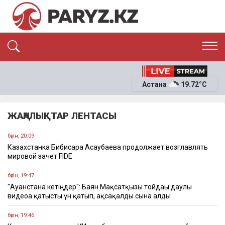
ЭКСКЛЮЗИВ
САЯСАТ
Астана
19.72°C
САЙЛАУ-2026
ЭКОНОМИКА
ҚОҒАМ
ОҚИҒА
ЖАҢАЛЫҚТАР ЛЕНТАСЫ
СҰХБАТ
News
бүгін, 20:09
Казахстанка Бибисара Асаубаева продолжает возглавлять
мировой зачет FIDE
бүгін, 19:47
"Ауғанстанға кетіңдер": Баян Мақсатқызы тойдағы даулы
видеоға қатысты үн қатып, ақсақалды сынға алды
бүгін, 19:46