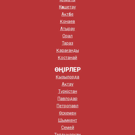
Көкшетау
Ақтөбе
Қонаев
Атырау
Орал
Тараз
Қарағанды
Қостанай
ӨҢІРЛЕР
Қызылорда
Ақтау
Түркістан
Павлодар
Петропавл
Өскемен
Шымкент
Семей
Талдықорған