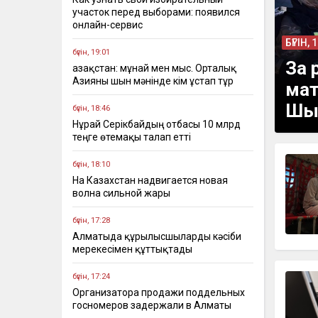
участок перед выборами: появился
онлайн-сервис
БҮГІН, 
бүгін, 19:01
За 
Қазақстан: мұнай мен мыс. Орталық
Азияны шын мәнінде кім ұстап тұр
мат
Шы
бүгін, 18:46
Нұрай Серікбайдың отбасы 10 млрд
теңге өтемақы талап етті
бүгін, 18:10
На Казахстан надвигается новая
волна сильной жары
бүгін, 17:28
Алматыда құрылысшыларды кәсіби
мерекесімен құттықтады
бүгін, 17:24
Организатора продажи поддельных
госномеров задержали в Алматы