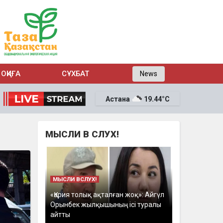
ОҚИҒА
СҰХБАТ
News
Астана
19.44°C
МЫСЛИ В СЛУХ!
МЫСЛИ ВСЛУХ!
«Қария толық ақталған жоқ»: Айгүл
Орынбек жылқышының ісі туралы
айтты