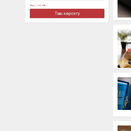
бүгін, 16:48
Алматыда жеңіл көлік тоқтап тұрған
Тағы көрсету
жүк көлігімен соқтығысты
бүгін, 16:30
Четыре бронзовые медали
завоевали казахстанцы на турнире в
Джакарте
бүгін, 16:11
«Әкем радикал емес»: қамаудағы
ақсақалдың қызы Тоқаевтан әділдік
сұрады