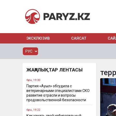
ЭКСКЛЮЗИВ
САЯСАТ
САЙ
ЖАҢАЛЫҚТАР ЛЕНТАСЫ
тер
бүгін, 19:30
Партия «Ауыл» обсудила с
ветеринарными специалистами СКО
развитие отрасли и вопросы
продовольственной безопасности
бүгін, 19:22
Как узнать свой избирательный