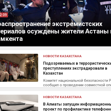
12:09
распространение экстремистских
ериалов осуждены жители Астаны 
мкента
НОВОСТИ КАЗАХСТАНА
Подозреваемых в террористическ
преступлениях экстрадировали в
Казахстан
Комитет национальной безопасности 
сообщил о проведении совместной опе
НОВОСТИ КАЗАХСТАНА
В Алматы запущен информационн
проект по профилактике телефонн