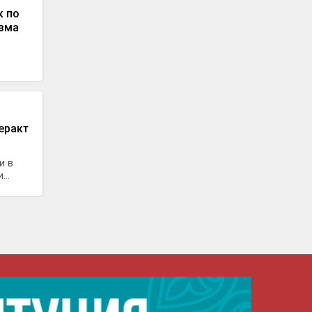
к по
изма
еракт
и в
..