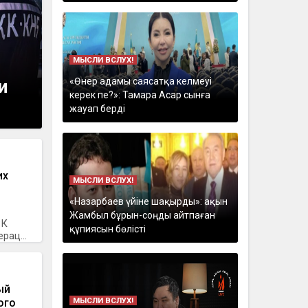
МЫСЛИ ВСЛУХ!
«Өнер адамы саясатқа келмеуі
и
керек пе?»: Тамара Асар сынға
жауап берді
их
МЫСЛИ ВСЛУХ!
«Назарбаев үйіне шақырды»: ақын
Жамбыл бұрын-соңды айтпаған
РК
құпиясын бөлісті
рац...
ый
МЫСЛИ ВСЛУХ!
ого