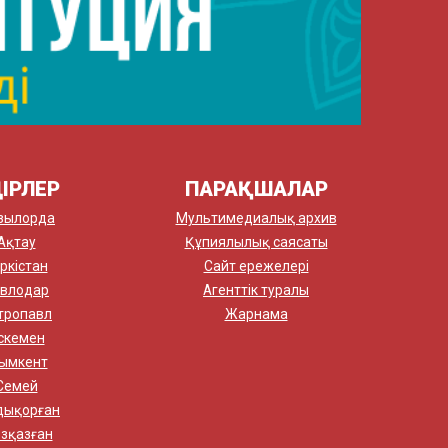
ІРЛЕР
ПАРАҚШАЛАР
зылорда
Мультимедиалық архив
Ақтау
Құпиялылық саясаты
ркістан
Сайт ережелері
влодар
Агенттік туралы
тропавл
Жарнама
скемен
ымкент
Семей
дықорған
зқазған