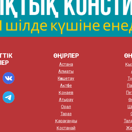
ТТІК
ӨҢІРЛЕР
ӨҢ
ЛЕР
Астана
Қы
Алматы
Көкшетау
Тү
Ақтөбе
Па
Қонаев
Пе
Атырау
Ө
Орал
Ш
Тараз
Қарағанды
Тал
Қостанай
Же