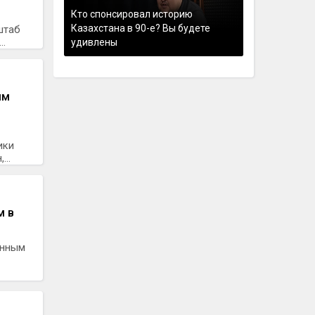
Кто спонсировал историю
Казахстана в 90-е? Вы будете
штаб
..
удивлены
ым
ики
...
м в
анным