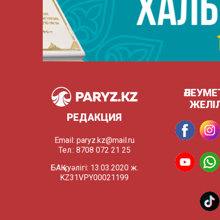
ӘЛЕУМЕ
ЖЕЛІ
РЕДАКЦИЯ
Email:
paryz.kz@mail.ru
Тел.: 8708 072 21 25
БАҚ куәлігі: 13.03.2020 ж.
KZ31VPY00021199