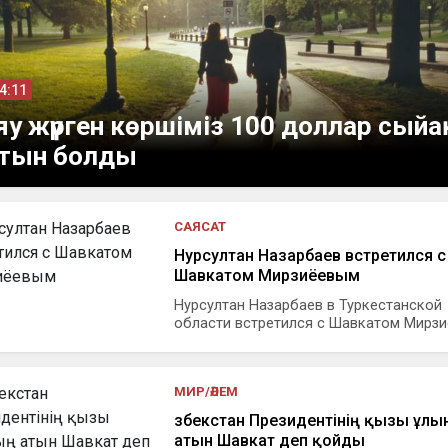
14:11
у жүрген көршіміз 100 доллар сый
тын болды
САЯСАТ
Нурсултан Назарбаев встретился с
Шавкатом Мирзиёевым
Нурсултан Назарбаев в Туркестанской
области встретился с Шавкатом Мирзиё
МИР/ӘЛЕМ
Өзбекстан Президентінің қызы ұл
атын Шавкат деп қойды