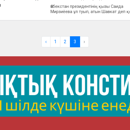
Өзбекстан президентінің қызы Саида
Мирзиёева ұл туып, атын Шавкат деп қо
‹
1
2
3
›