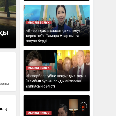
МЫСЛИ ВСЛУХ!
«Өнер адамы саясатқа келмеуі
ақы
керек пе?»: Тамара Асар сынға
жауап берді
МЫСЛИ ВСЛУХ!
«Назарбаев үйіне шақырды»: ақын
Жамбыл бұрын-соңды айтпаған
евы...
құпиясын бөлісті
ының
МЫСЛИ ВСЛУХ!