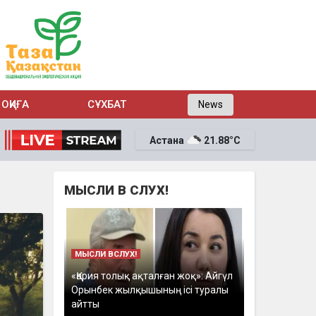
ОҚИҒА
СҰХБАТ
News
Астана
21.88°C
МЫСЛИ В СЛУХ!
МЫСЛИ ВСЛУХ!
«Қария толық ақталған жоқ»: Айгүл
Орынбек жылқышының ісі туралы
айтты