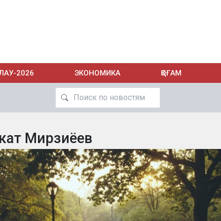
ЛАУ-2026
ЭКОНОМИКА
ҚОҒАМ
кат Мирзиёев