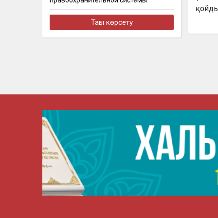
правоохранительной системы
бүгін, 19:44
Тағы көрсету
Казахстан нарастил производство
безалкогольных напитков на 17%
бүгін, 18:47
Токаев принял главу холдинга
«Байтерек»
бүгін, 17:58
Президент «Бәйтерек» холдингінің
даму жоспарымен танысты