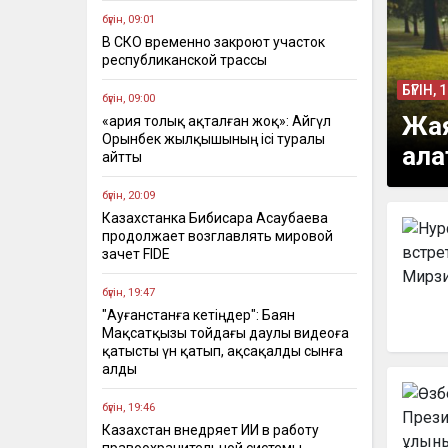
бүгін, 09:01
В СКО временно закроют участок
республиканской трассы
БҮГІН, 
бүгін, 09:00
Жая
«Қария толық ақталған жоқ»: Айгүл
Орынбек жылқышының ісі туралы
ала
айтты
бүгін, 20:09
Казахстанка Бибисара Асаубаева
продолжает возглавлять мировой
зачет FIDE
бүгін, 19:47
"Ауғанстанға кетіңдер": Баян
Мақсатқызы тойдағы даулы видеоға
қатысты үн қатып, ақсақалды сынға
алды
бүгін, 19:46
Казахстан внедряет ИИ в работу