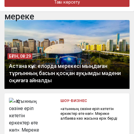
Тағы көрсету
Алматыда наурызда жол апатынан қаза тапқан қыздың әкесі
қайтадан 100 млн теңге талап етті
мереке
бүгін, 16:00
Доллар еще на 2 тенге снизился
БҮГІН, 08:29
Астана күні: елорда мерекесі мыңдаған
тұрғынның басын қосқан ауқымды мәдени
оқиғаға айналды
ШОУ-БИЗНЕС
«Қатынның сөзіне еріп кететін
еркектер өте көп»: Мереке
Қалбаева көз жасына ерік берді