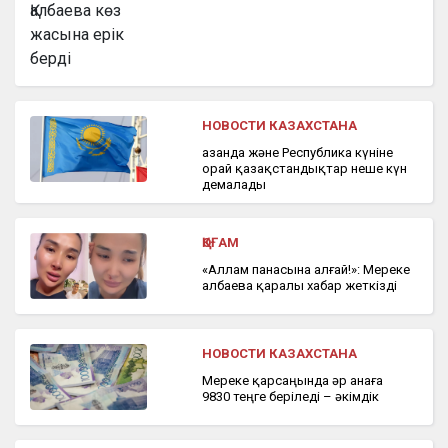
НОВОСТИ КАЗАХСТАНА
Қазанда және Республика күніне
орай қазақстандықтар неше күн
демалады
ҚОҒАМ
«Аллам панасына алғай!»: Мереке
Қалбаева қаралы хабар жеткізді
НОВОСТИ КАЗАХСТАНА
Мереке қарсаңында әр анаға
9830 теңге беріледі – әкімдік