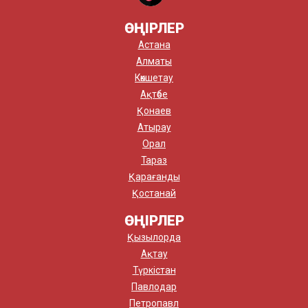
ӨҢІРЛЕР
Астана
Алматы
Көкшетау
Ақтөбе
Қонаев
Атырау
Орал
Тараз
Қарағанды
Қостанай
ӨҢІРЛЕР
Қызылорда
Ақтау
Түркістан
Павлодар
Петропавл