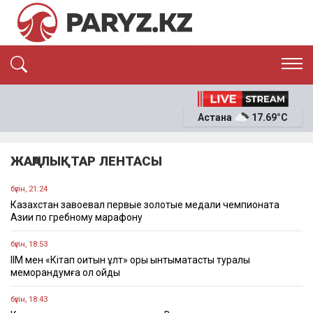
ЭКСКЛЮЗИВ
САЯСАТ
Астана
17.69°C
САЙЛАУ-2026
ЭКОНОМИКА
ҚОҒАМ
ОҚИҒА
ЖАҢАЛЫҚТАР ЛЕНТАСЫ
СҰХБАТ
News
бүгін, 21:24
Казахстан завоевал первые золотые медали чемпионата
Азии по гребному марафону
бүгін, 18:53
ІІМ мен «Кітап оқитын ұлт» қоры ынтымақтастық туралы
меморандумға қол қойды
бүгін, 18:43