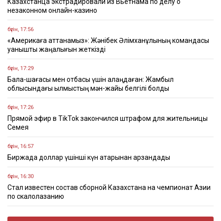
Казахстанца экстрадировали из Вьетнама по делу о
незаконном онлайн-казино
бүгін, 17:56
«Америкаға аттанамыз»: Жәнібек Әлімханұлының командасы
қуанышты жаңалығын жеткізді
бүгін, 17:29
Бала-шағасы мен отбасы үшін алаңдаған: Жамбыл
облысындағы қылмыстың мән-жайы белгілі болды
бүгін, 17:26
Прямой эфир в TikTok закончился штрафом для жительницы
Семея
бүгін, 16:57
Биржада доллар үшінші күн қатарынан арзандады
бүгін, 16:30
Стал известен состав сборной Казахстана на чемпионат Азии
по скалолазанию
бүгін, 16:22