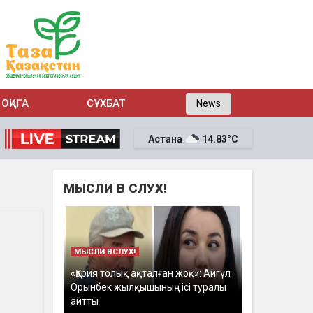
ОҚИҒА
СҰХБАТ
News
Астана
14.83°C
МЫСЛИ В СЛУХ!
МЫСЛИ ВСЛУХ!
«Қария толық ақталған жоқ»: Айгүл
Орынбек жылқышының ісі туралы
айтты