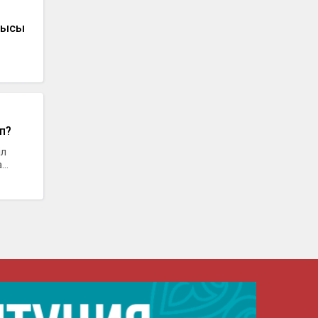
ылысы
п?
іл
..