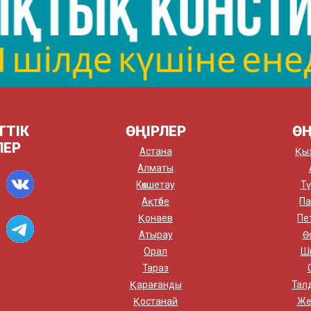
ТТІК
ӨҢІРЛЕР
ӨҢ
ЛЕР
Астана
Қы
Алматы
Көкшетау
Тү
Ақтөбе
Па
Қонаев
Пе
Атырау
Ө
Орал
Ш
Тараз
Қарағанды
Тал
Қостанай
Же