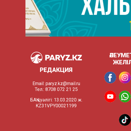
ӘЛЕУМЕ
ЖЕЛІ
РЕДАКЦИЯ
Email:
paryz.kz@mail.ru
Тел.: 8708 072 21 25
БАҚ куәлігі: 13.03.2020 ж.
KZ31VPY00021199