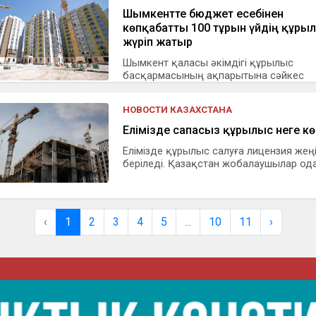
Шымкентте бюджет есебінен
көпқабатты 100 тұрғын үйдің құр
жүріп жатыр
Шымкент қаласы әкімдігі құрылыс
басқармасының ақпарытына сәйкес
Шымкент қал...
НОВОСТИ КАЗАХСТАНА
Елімізде сапасыз құрылыс неге кө
Елімізде құрылыс салуға лицензия жең
беріледі. Қазақстан жобалаушылар ода.
‹
1
2
3
4
5
...
10
11
›