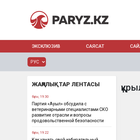
ЭКСКЛЮЗИВ
САЯСАТ
САЙ
ЖАҢАЛЫҚТАР ЛЕНТАСЫ
құр
бүгін, 19:30
Партия «Ауыл» обсудила с
ветеринарными специалистами СКО
развитие отрасли и вопросы
продовольственной безопасности
бүгін, 19:22
Как узнать свой избирательный