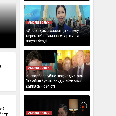
МЫСЛИ ВСЛУХ!
«Өнер адамы саясатқа келмеуі
керек пе?»: Тамара Асар сынға
жауап берді
а
МЫСЛИ ВСЛУХ!
«Назарбаев үйіне шақырды»: ақын
Жамбыл бұрын-соңды айтпаған
р
құпиясын бөлісті
май
МЫСЛИ ВСЛУХ!
йлер