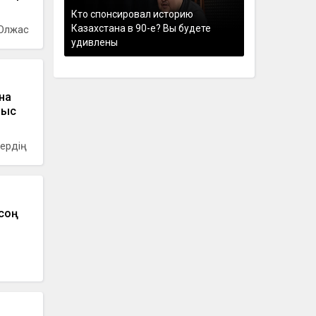
Кто спонсировал историю
Казахстана в 90-е? Вы будете
 Олжас
удивлены
на
лыс
лердің
 соң