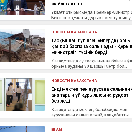
жайлы айтты
Үкімет отырысында Премьер-министр
Бектенов құжаты дұрыс емес тұрғын ү...
НОВОСТИ КАЗАХСТАНА
Тасқыннан бүлінген үйлердің орны
қандай баспана салынады - Құры
министрлігі түсінік берді
Қазақстанда су тасқынынан бүлінген үй
орнына ауданы 80 шаршы метр бол...
НОВОСТИ КАЗАХСТАНА
Енді мектеп пен аурухана салынған
ғана тұрғын үй құрылысына рұқсат
беріледі
Қазақстанда мектеп, балабақша мен
аурухананы салып алмай, көпқабатты
тұрғын...
ҚОҒАМ