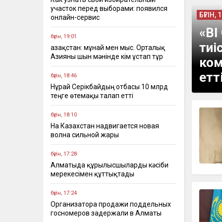
участок перед выборами: появился
БҮГІН, 
онлайн-сервис
«BI
бүгін, 19:01
тиі
Қазақстан: мұнай мен мыс. Орталық
Азияны шын мәнінде кім ұстап тұр
ком
етт
бүгін, 18:46
Нұрай Серікбайдың отбасы 10 млрд
теңге өтемақы талап етті
бүгін, 18:10
На Казахстан надвигается новая
волна сильной жары
бүгін, 17:28
Алматыда құрылысшыларды кәсіби
мерекесімен құттықтады
бүгін, 17:24
Организатора продажи поддельных
госномеров задержали в Алматы