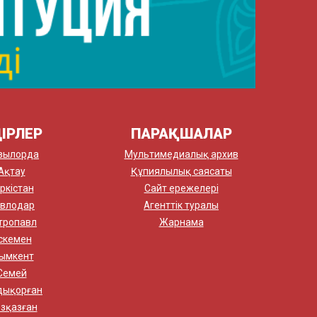
ІРЛЕР
ПАРАҚШАЛАР
зылорда
Мультимедиалық архив
Ақтау
Құпиялылық саясаты
ркістан
Сайт ережелері
влодар
Агенттік туралы
тропавл
Жарнама
скемен
ымкент
Семей
дықорған
зқазған