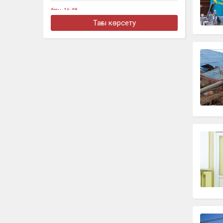
бүгін, 16:48
Алматыда жеңіл көлік тоқтап тұрған
Тағы көрсету
жүк көлігімен соқтығысты
бүгін, 16:30
Четыре бронзовые медали
завоевали казахстанцы на турнире в
Джакарте
бүгін, 16:11
«Әкем радикал емес»: қамаудағы
ақсақалдың қызы Тоқаевтан әділдік
сұрады