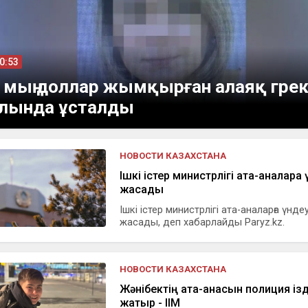
10:53
 мың доллар жымқырған алаяқ гре
лында ұсталды
НОВОСТИ КАЗАХСТАНА
Ішкі істер министрлігі ата-аналарға
жасады
Ішкі істер министрлігі ата-аналарға үнде
жасады, деп хабарлайды Paryz.kz.
НОВОСТИ КАЗАХСТАНА
Жәнібектің ата-анасын полиция із
жатыр - ІІМ