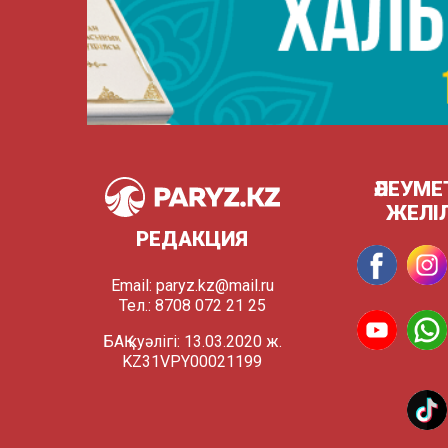
ӘЛЕУМЕ
ЖЕЛІ
РЕДАКЦИЯ
Email:
paryz.kz@mail.ru
Тел.: 8708 072 21 25
БАҚ куәлігі: 13.03.2020 ж.
KZ31VPY00021199