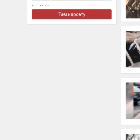
бүгін, 16:48
Алматыда жеңіл көлік тоқтап тұрған
Тағы көрсету
жүк көлігімен соқтығысты
бүгін, 16:30
Четыре бронзовые медали
завоевали казахстанцы на турнире в
Джакарте
бүгін, 16:11
«Әкем радикал емес»: қамаудағы
ақсақалдың қызы Тоқаевтан әділдік
сұрады