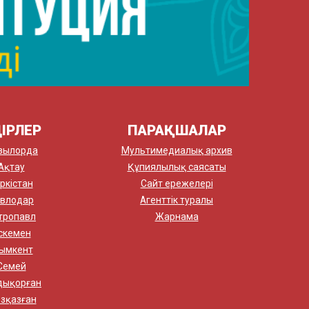
ІРЛЕР
ПАРАҚШАЛАР
зылорда
Мультимедиалық архив
Ақтау
Құпиялылық саясаты
ркістан
Сайт ережелері
влодар
Агенттік туралы
тропавл
Жарнама
скемен
ымкент
Семей
дықорған
зқазған