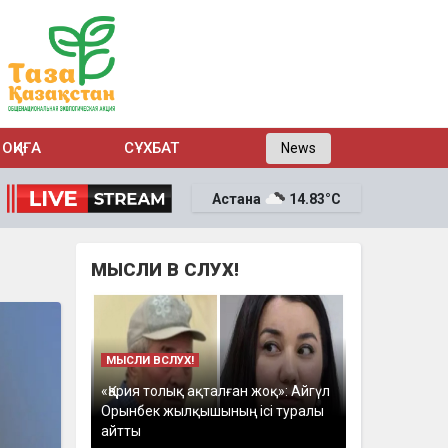
ОҚИҒА
СҰХБАТ
News
Астана
14.83°C
МЫСЛИ В СЛУХ!
МЫСЛИ ВСЛУХ!
«Қария толық ақталған жоқ»: Айгүл
Орынбек жылқышының ісі туралы
айтты