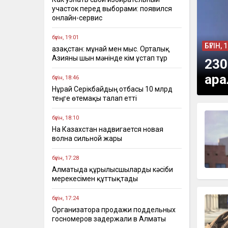
участок перед выборами: появился
онлайн-сервис
бүгін, 19:01
БҮГІН, 
Қазақстан: мұнай мен мыс. Орталық
Азияны шын мәнінде кім ұстап тұр
230
ара
бүгін, 18:46
Нұрай Серікбайдың отбасы 10 млрд
теңге өтемақы талап етті
бүгін, 18:10
На Казахстан надвигается новая
волна сильной жары
бүгін, 17:28
Алматыда құрылысшыларды кәсіби
мерекесімен құттықтады
бүгін, 17:24
Организатора продажи поддельных
госномеров задержали в Алматы