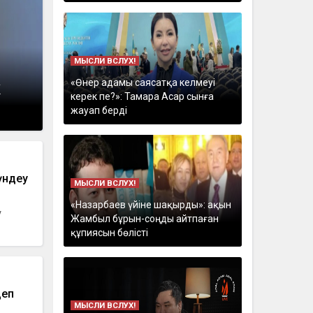
МЫСЛИ ВСЛУХ!
«Өнер адамы саясатқа келмеуі
к
керек пе?»: Тамара Асар сынға
жауап берді
 үндеу
МЫСЛИ ВСЛУХ!
«Назарбаев үйіне шақырды»: ақын
у
Жамбыл бұрын-соңды айтпаған
құпиясын бөлісті
деп
МЫСЛИ ВСЛУХ!