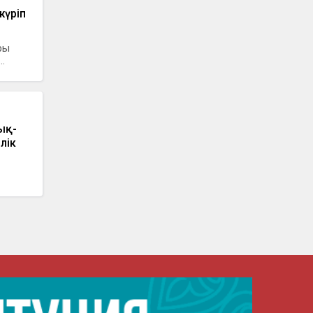
жүріп
ры
.
ық-
лік