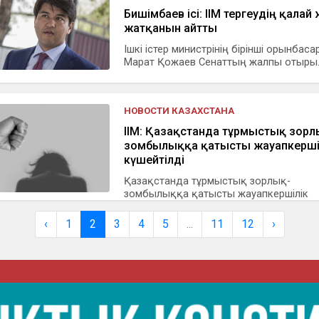
Бишімбаев ісі: ІІМ тергеудің қалай 
жатқанын айтты
Ішкі істер министрінің бірінші орынбаса
Марат Қожаев Сенаттың жалпы отыры..
НОВОСТИ КАЗАХСТАНА
ІІМ: Қазақстанда тұрмыстық зорл
зомбылыққа қатысты жауапкерші
күшейтілді
Қазақстанда тұрмыстық зорлық-
зомбылыққа қатысты жауапкершілік
күшейтілді, д...
‹
1
2
3
4
5
...
11
12
›