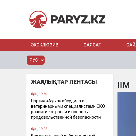
ЭКСКЛЮЗИВ
САЯСАТ
САЙ
ЖАҢАЛЫҚТАР ЛЕНТАСЫ
ІІМ
бүгін, 19:30
Партия «Ауыл» обсудила с
ветеринарными специалистами СКО
развитие отрасли и вопросы
продовольственной безопасности
бүгін, 19:22
Как узнать свой избирательный