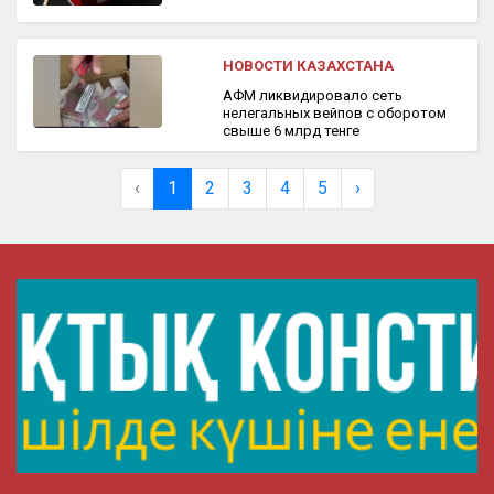
НОВОСТИ КАЗАХСТАНА
АФМ ликвидировало сеть
нелегальных вейпов с оборотом
свыше 6 млрд тенге
‹
1
2
3
4
5
›