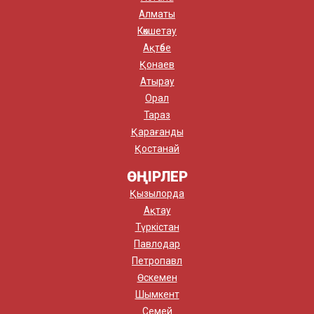
Алматы
Көкшетау
Ақтөбе
Қонаев
Атырау
Орал
Тараз
Қарағанды
Қостанай
ӨҢІРЛЕР
Қызылорда
Ақтау
Түркістан
Павлодар
Петропавл
Өскемен
Шымкент
Семей