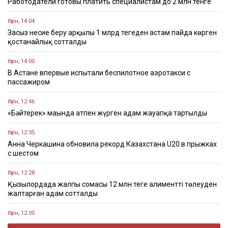
Работодатели готовы платить специалистам до 2 млн тенге
бүгін, 14:04
Заңсыз несие беру арқылы 1 млрд теңгеден астам пайда көрген
қостанайлық сотталды
бүгін, 14:00
В Астане впервые испытали беспилотное аэротакси с
пассажиром
бүгін, 12:46
«Бәйтерек» маңында атпен жүрген адам жауапқа тартылды
бүгін, 12:35
Анна Черкашина обновила рекорд Казахстана U20 в прыжках
с шестом
бүгін, 12:28
Қызылордада жалпы сомасы 12 млн теңге алиментті төлеуден
жалтарған адам сотталды
бүгін, 12:05
На бизнес-форуме обсудили развитие торговли между