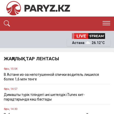
ЭКСКЛЮЗИВ
САЯСАТ
Астана
26.12°C
САЙЛАУ-2026
ЭКОНОМИКА
ҚОҒАМ
ОҚИҒА
ЖАҢАЛЫҚТАР ЛЕНТАСЫ
СҰХБАТ
News
бүгін, 15:04
В Астане из-за непотушенной спички водитель лишился
более 1,6 млн тенге
бүгін, 14:57
Димаштың түрік тіліндегі әні шетелдік iTunes хит-
парадтарында көш бастады
бүгін, 14:30