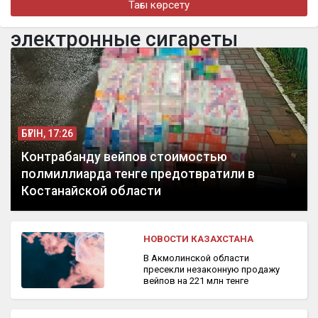
Тағы көрсету
Казахстаном и Узбекистаном
электронные сигареты
бүгін, 11:56
«Бұрынғы енем менен 25 миллион теңге талап етіп отыр»:
Бишімбаевтің экс-әйелі мәлімдеме жасады
БҮГІН, 17:26
Контрабанду вейпов стоимостью
полмиллиарда тенге предотвратили в
Костанайской области
НОВОСТИ КАЗАХСТАНА
В Акмолинской области
пресекли незаконную продажу
вейпов на 221 млн тенге