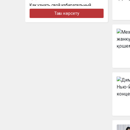
Как узнать свой избирательный
участок перед выборами: появился
Тағы көрсету
онлайн-сервис
бүгін, 19:01
Қазақстан: мұнай мен мыс. Орталық
Азияны шын мәнінде кім ұстап тұр
бүгін, 18:46
Нұрай Серікбайдың отбасы 10 млрд
теңге өтемақы талап етті
бүгін, 18:10
На Казахстан надвигается новая
волна сильной жары