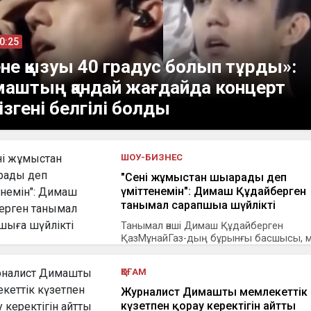
10:25
не қызуы 40 градус болып тұрды»:
аштың қандай жағдайда концерт
ізгені белгілі болды
ШОУ-БИЗНЕС
"Сені жұмыстан шығарады деп
үміттенемін": Димаш Құдайберген
танымал сарапшыға шүйлікті
Танымал әнші Димаш Құдайберген
ҚазМұнайГаз-дың бұрынғы басшысы, 
сарап...
ҚОҒАМ
Журналист Димашты мемлекеттік
күзетпен қорғау керектігін айтты