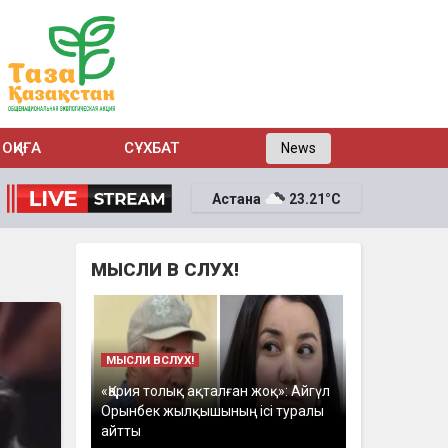
ОҚИҒА
СҰХБАТ
News
Астана
23.21°C
МЫСЛИ В СЛУХ!
МЫСЛИ ВСЛУХ!
«Қария толық ақталған жоқ»: Айгүл
Орынбек жылқышының ісі туралы
айтты