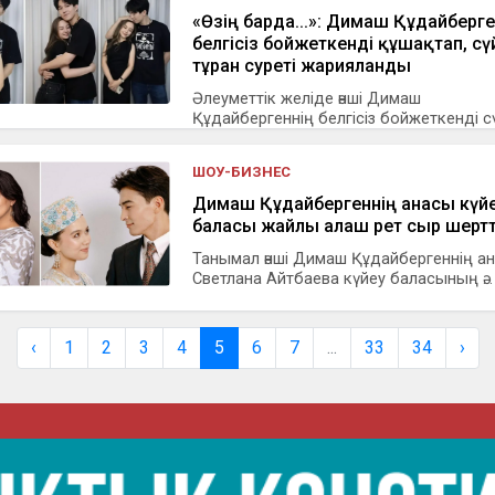
«Өзің барда...»: Димаш Құдайберге
белгісіз бойжеткенді құшақтап, сү
тұрған суреті жарияланды
Әлеуметтік желіде әнші Димаш
Құдайбергеннің белгісіз бойжеткенді с
тұрғ...
ШОУ-БИЗНЕС
Димаш Құдайбергеннің анасы күй
баласы жайлы алғаш рет сыр шертт
Танымал әнші Димаш Құдайбергеннің а
Светлана Айтбаева күйеу баласының ә...
‹
1
2
3
4
5
6
7
...
33
34
›