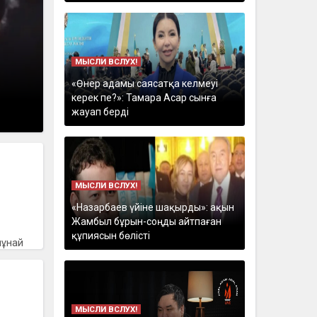
МЫСЛИ ВСЛУХ!
«Өнер адамы саясатқа келмеуі
керек пе?»: Тамара Асар сынға
жауап берді
МЫСЛИ ВСЛУХ!
«Назарбаев үйіне шақырды»: ақын
Жамбыл бұрын-соңды айтпаған
құпиясын бөлісті
мұнай
МЫСЛИ ВСЛУХ!