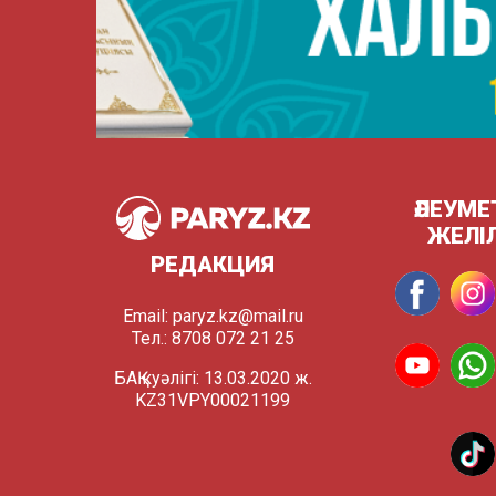
ӘЛЕУМЕ
ЖЕЛІ
РЕДАКЦИЯ
Email:
paryz.kz@mail.ru
Тел.: 8708 072 21 25
БАҚ куәлігі: 13.03.2020 ж.
KZ31VPY00021199