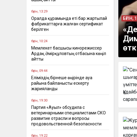
бүгін, 13:29
Оралда құрамында еті бар жартылай
БҮГІН, 
фабрикаттарға жалған сертификат
«Де
берілген
Дим
бүгін, 10:24
өтк
Мемлекет басшысы кинорежиссер
Ардақ Әмірқұловтың отбасына көңіл
айтты
бүгін, 09:44
Еліміздің бірнеше өңірінде ауа
райына байланысты ескерту
жарияланды
бүгін, 19:30
Партия «Ауыл» обсудила с
ветеринарными специалистами СКО
развитие отрасли и вопросы
продовольственной безопасности
бүгін, 19:22