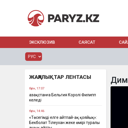
ЭКСКЛЮЗИВ
САЯСАТ
САЙ
ЖАҢАЛЫҚТАР ЛЕНТАСЫ
Дим
бүгін, 17:07
Қазақстанға Бельгия Королі Филипп
келеді
бүгін, 14:46
«Төсегімді елге айтпай-ақ қояйық»:
Бекболат Тілеухан жеке өмірі туралы
ашық айтты