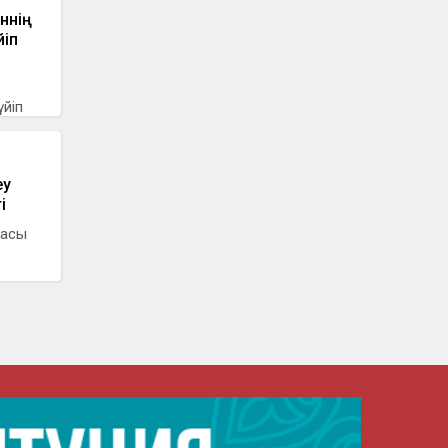
ннің
йіп
үйіп
еу
і
насы