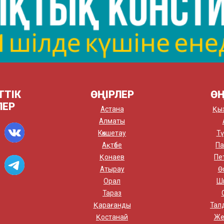
ТТІК
ӨҢІРЛЕР
ӨҢ
ЛЕР
Астана
Қы
Алматы
Көкшетау
Тү
Ақтөбе
Па
Қонаев
Пе
Атырау
Ө
Орал
Ш
Тараз
Қарағанды
Тал
Қостанай
Же