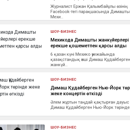
Журналист Ержан Қалымбайұлы өзінің
Facebook-тегі парақшасында Димашты
Мехи...
ШОУ-БИЗНЕС
Мехикода Димашты жанкүйерлері
ерекше қошеметпен қарсы алды
6 қазан күні Мехико әуежайында
қазақстандық әнші Димаш Құдайберген
жанкүй...
ШОУ-БИЗНЕС
Димаш Құдайберген Нью-Йорк төр
жеке концертін өткізді
Әлем жұртын таңдай қақтырған дауыс 
Димаш Құдайберген Нью-Йорк төрінде.
ШОУ-БИЗНЕС