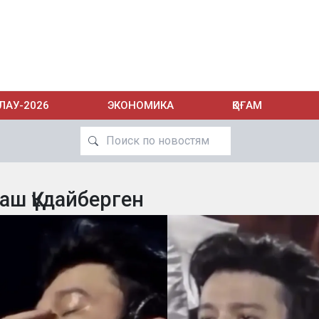
ЛАУ-2026
ЭКОНОМИКА
ҚОҒАМ
аш Құдайберген