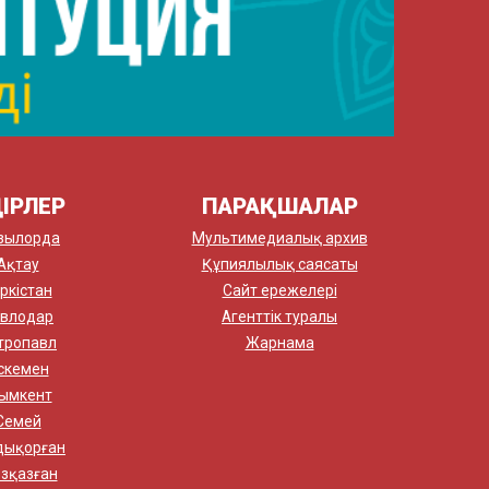
ІРЛЕР
ПАРАҚШАЛАР
зылорда
Мультимедиалық архив
Ақтау
Құпиялылық саясаты
ркістан
Сайт ережелері
влодар
Агенттік туралы
тропавл
Жарнама
скемен
ымкент
Семей
дықорған
зқазған