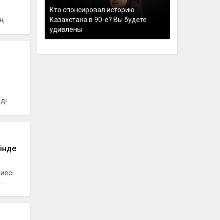
Кто спонсировал историю
ң
Казахстана в 90-е? Вы будете
удивлены
ді
інде
иесі
..