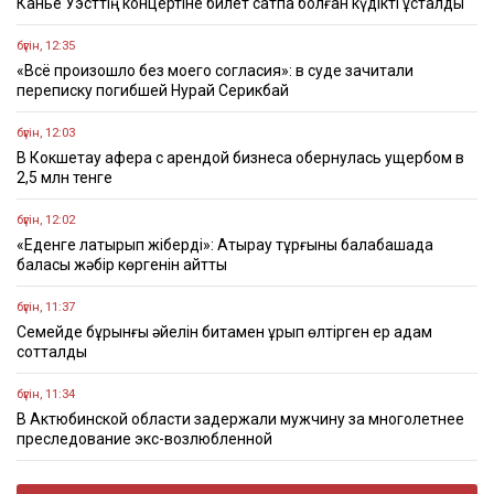
Канье Уэсттің концертіне билет сатпақ болған күдікті ұсталды
бүгін, 12:35
«Всё произошло без моего согласия»: в суде зачитали
переписку погибшей Нурай Серикбай
бүгін, 12:03
В Кокшетау афера с арендой бизнеса обернулась ущербом в
2,5 млн тенге
бүгін, 12:02
«Еденге лақтырып жіберді»: Атырау тұрғыны балабақшада
баласы жәбір көргенін айтты
бүгін, 11:37
Семейде бұрынғы әйелін битамен ұрып өлтірген ер адам
сотталды
бүгін, 11:34
В Актюбинской области задержали мужчину за многолетнее
преследование экс-возлюбленной
бүгін, 11:17