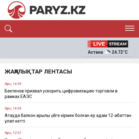
ЭКСКЛЮЗИВ
САЯСАТ
Астана
24.72°C
САЙЛАУ-2026
ЭКОНОМИКА
ҚОҒАМ
ОҚИҒА
ЖАҢАЛЫҚТАР ЛЕНТАСЫ
СҰХБАТ
News
бүгін, 14:09
Бектенов призвал ускорить цифровизацию торговли в
рамках ЕАЭС
бүгін, 14:04
Ақтауда балкон арқылы үйге кірмек болған ер адам 12-қабаттан
құлап кетті
бүгін, 12:57