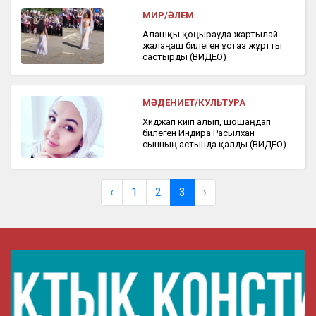
МИР/ӘЛЕМ
Алғашқы қоңырауда жартылай
жалаңаш билеген ұстаз жұртты
састырды (ВИДЕО)
МӘДЕНИЕТ/КУЛЬТУРА
Хиджап киіп алып, шошаңдап
билеген Индира Расылхан
сынның астында қалды (ВИДЕО)
‹
1
2
3
›