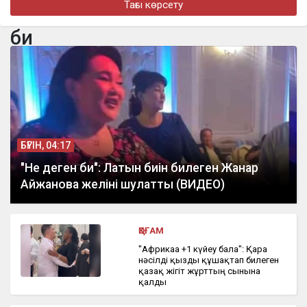
Тағы көрсету
«Өмірге деген құлшынысымды қайта оятты»: Әділет Зейнел
қазіргі әйелі туралы айтып берді
би
бүгін, 11:05
22-летнего парня осудили за помощь телефонным
мошенникам в Костанайской области
БҮГІН, 04:17
"Не деген би": Латын биін билеген Жанар
Айжанова желіні шулатты (ВИДЕО)
ҚОҒАМ
"Африкаға +1 күйеу бала": Қара
нәсілді қызды құшақтап билеген
қазақ жігіт жұрттың сынына
қалды