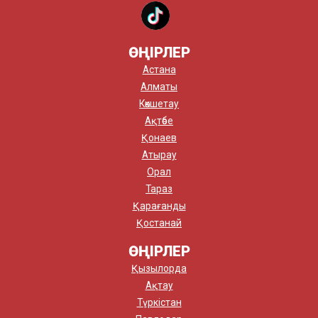
ӨҢІРЛЕР
Астана
Алматы
Көкшетау
Ақтөбе
Қонаев
Атырау
Орал
Тараз
Қарағанды
Қостанай
ӨҢІРЛЕР
Қызылорда
Ақтау
Түркістан