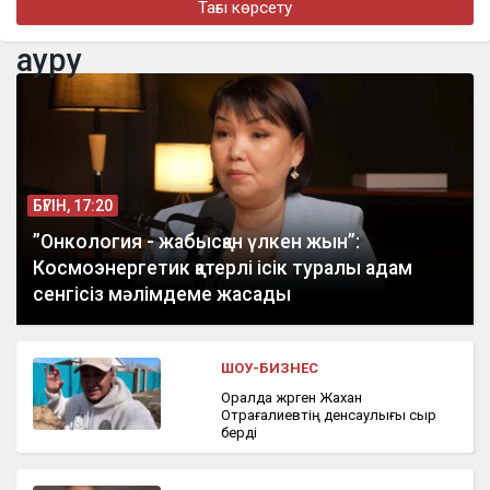
Тағы көрсету
Двух алматинских блогеров отправили под арест
ауру
бүгін, 16:48
За «крышевание» бизнеса вымогали 30 млн тенге у
предпринимателя в Акмолинской области
БҮГІН, 17:20
”Онкология - жабысқан үлкен жын”:
Космоэнергетик қатерлі ісік туралы адам
сенгісіз мәлімдеме жасады
ШОУ-БИЗНЕС
Оралда жүрген Жахан
Отрағалиевтің денсаулығы сыр
берді