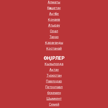
Алматы
Көкшетау
Ақтөбе
Қонаев
Атырау
Орал
Тараз
Қарағанды
Қостанай
ӨҢІРЛЕР
Қызылорда
Ақтау
Түркістан
Павлодар
Петропавл
Өскемен
Шымкент
Семей