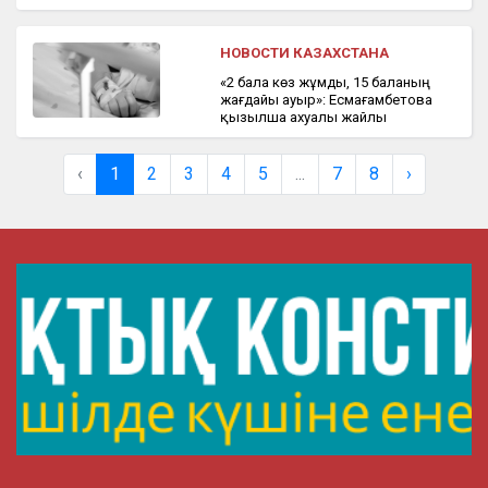
НОВОСТИ КАЗАХСТАНА
«2 бала көз жұмды, 15 баланың
жағдайы ауыр»: Есмағамбетова
қызылша ахуалы жайлы
‹
1
2
3
4
5
...
7
8
›