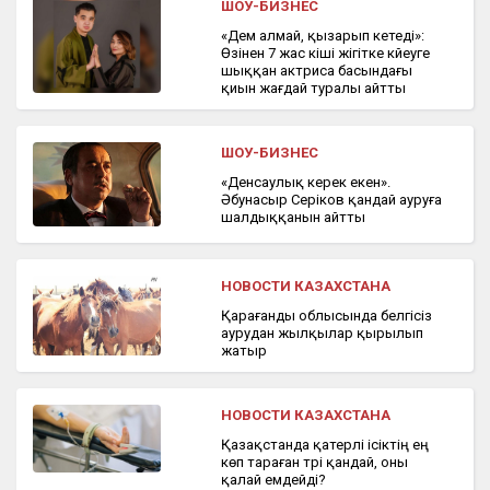
ШОУ-БИЗНЕС
«Дем алмай, қызарып кетеді»:
Өзінен 7 жас кіші жігітке күйеуге
шыққан актриса басындағы
қиын жағдай туралы айтты
ШОУ-БИЗНЕС
«Денсаулық керек екен».
Әбунасыр Серіков қандай ауруға
шалдыққанын айтты
НОВОСТИ КАЗАХСТАНА
Қарағанды облысында белгісіз
аурудан жылқылар қырылып
жатыр
НОВОСТИ КАЗАХСТАНА
Қазақстанда қатерлі ісіктің ең
көп тараған түрі қандай, оны
қалай емдейді?