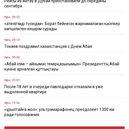
Рейсы из Актау в Дубай приостановили до середины
сентября
бүгін, 09:33
«Қателігімді түсіндім»: Борат бейнесін жарнамалаған кәсіпкер
көпшіліктен кешірім сұрады
бүгін, 09:14
Токаев поздравил казахстанцев с Днем Абая
бүгін, 09:00
«Абай ілімі – айнымас темірқазығымыз»: Президенттің Абай
күніне арналған құттықтауы
бүгін, 20:02
После 18 лет в очереди павлодарке отказали в уже
выделенной квартире
бүгін, 19:56
«Құрылтайға жол»: ультрамарафонец преодолеет 1300 км
ради голосования
бүгін, 18:48