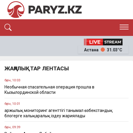
ЭКСКЛЮЗИВ
САЯСАТ
Астана
31.03°C
САЙЛАУ-2026
ЭКОНОМИКА
ҚОҒАМ
ОҚИҒА
ЖАҢАЛЫҚТАР ЛЕНТАСЫ
СҰХБАТ
News
бүгін, 10:03
Необычная спасательная операция прошла в
Кызылординской области
бүгін, 10:01
Қаржылық мониторинг агенттігі танымал өзбекстандық
блогерге халықаралық іздеу жариялады
бүгін, 09:39