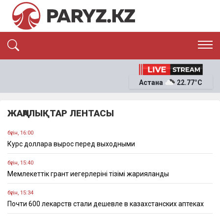
ЭКСКЛЮЗИВ
САЯСАТ
Астана
22.77°C
САЙЛАУ-2026
ЭКОНОМИКА
ҚОҒАМ
ОҚИҒА
ЖАҢАЛЫҚТАР ЛЕНТАСЫ
СҰХБАТ
News
бүгін, 16:00
Курс доллара вырос перед выходными
бүгін, 15:40
Мемлекеттік грант иегерлерінің тізімі жарияланды
бүгін, 15:34
Почти 600 лекарств стали дешевле в казахстанских аптеках