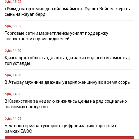
бүгін, 15:02
«Өзімді сатқынмын деп ойламаймын»: Әділет Зейнел жұрттың
сынына жауап берді
бүгін, 15:02
Торговые сети и маркетплейсы усилят поддержку
казахстанских производителей
бүгін, 14:40
Қызылорда облысында алтынды заңсыз өндірген қылмыстық
топ ұсталды
бүгін, 14:38
В Атырау мужчина дважды ударил женщину во время ссоры
бүгін, 14:36
В Казахстане за неделю снизились цены на ряд социально
значимых продуктов
бүгін, 14:09
Бектенов призвал ускорить цифровизацию торговли в
рамках ЕАЭС