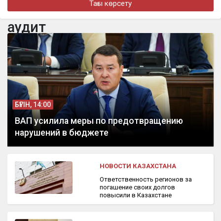
Тағы көрсету
бүгін, 14:04
Ақтауда балкон арқылы үйге кірмек болған ер адам 12-
аудит
қабаттан құлап кетті
БҮГІН, 14:00
ВАП усилила меры по предотвращению
нарушений в бюджете
НОВОСТИ КАЗАХСТАНА
Ответственность регионов за
погашение своих долгов
повысили в Казахстане