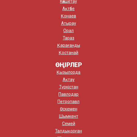
Көкшетау
Ақтөбе
Қонаев
Атырау
Орал
Тараз
Қарағанды
Қостанай
ӨҢІРЛЕР
Қызылорда
Ақтау
Түркістан
Павлодар
Петропавл
Өскемен
Шымкент
Семей
Талдықорған