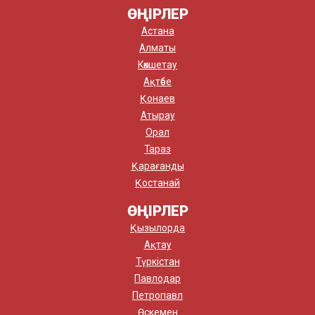
ӨҢІРЛЕР
Астана
Алматы
Көкшетау
Ақтөбе
Қонаев
Атырау
Орал
Тараз
Қарағанды
Қостанай
ӨҢІРЛЕР
Қызылорда
Ақтау
Түркістан
Павлодар
Петропавл
Өскемен