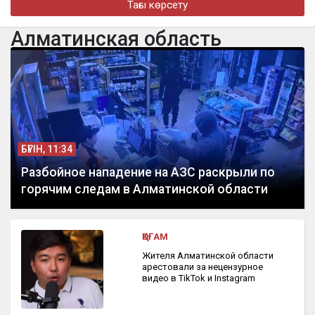
Тағы көрсету
бүгін, 14:57
Димаштың түрік тіліндегі әні шетелдік iTunes хит-
Алматинская область
парадтарында көш бастады
БҮГІН, 11:34
Разбойное нападение на АЗС раскрыли по
горячим следам в Алматинской области
ҚОҒАМ
Жителя Алматинской области
арестовали за нецензурное
видео в TikTok и Instagram