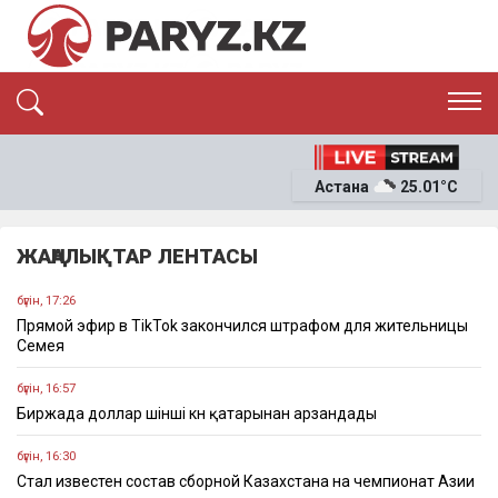
ЭКСКЛЮЗИВ
САЯСАТ
Астана
25.01°C
САЙЛАУ-2026
ЭКОНОМИКА
ҚОҒАМ
ОҚИҒА
ЖАҢАЛЫҚТАР ЛЕНТАСЫ
СҰХБАТ
News
бүгін, 17:26
Прямой эфир в TikTok закончился штрафом для жительницы
Семея
бүгін, 16:57
Биржада доллар үшінші күн қатарынан арзандады
бүгін, 16:30
Стал известен состав сборной Казахстана на чемпионат Азии