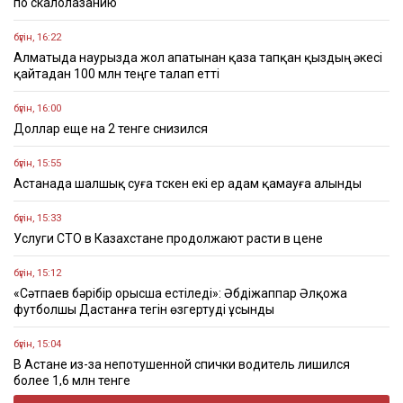
по скалолазанию
бүгін, 16:22
Алматыда наурызда жол апатынан қаза тапқан қыздың әкесі
қайтадан 100 млн теңге талап етті
бүгін, 16:00
Доллар еще на 2 тенге снизился
бүгін, 15:55
Астанада шалшық суға түскен екі ер адам қамауға алынды
бүгін, 15:33
Услуги СТО в Казахстане продолжают расти в цене
бүгін, 15:12
«Сәтпаев бәрібір орысша естіледі»: Әбдіжаппар Әлқожа
футболшы Дастанға тегін өзгертуді ұсынды
бүгін, 15:04
В Астане из-за непотушенной спички водитель лишился
более 1,6 млн тенге