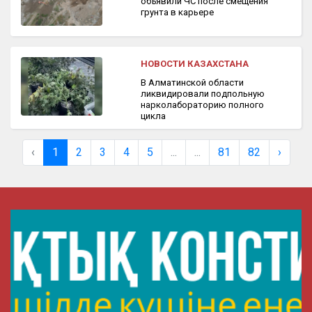
объявили ЧС после смещения
грунта в карьере
НОВОСТИ КАЗАХСТАНА
В Алматинской области
ликвидировали подпольную
нарколабораторию полного
цикла
‹
1
2
3
4
5
...
...
81
82
›