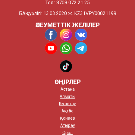
Тел.: 8708 072 21 25
БАҚ куәлігі: 13.03.2020 ж. KZ31VPY00021199
ӘЛЕУМЕТТІК ЖЕЛІЛЕР
ӨҢІРЛЕР
Астана
Алматы
Көкшетау
Ақтөбе
Қонаев
Атырау
Орал