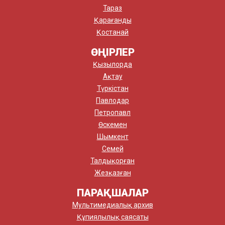
Тараз
Қарағанды
Қостанай
ӨҢІРЛЕР
Қызылорда
Ақтау
Түркістан
Павлодар
Петропавл
Өскемен
Шымкент
Семей
Талдықорған
Жезқазған
ПАРАҚШАЛАР
Мультимедиалық архив
Құпиялылық саясаты