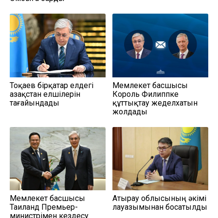
Тоқаев бірқатар елдегі
Мемлекет басшысы
Қазақстан елшілерін
Король Филиппке
тағайындады
құттықтау жеделхатын
жолдады
Мемлекет басшысы
Атырау облысының әкімі
Таиланд Премьер-
лауазымынан босатылды
министрімен кездесу