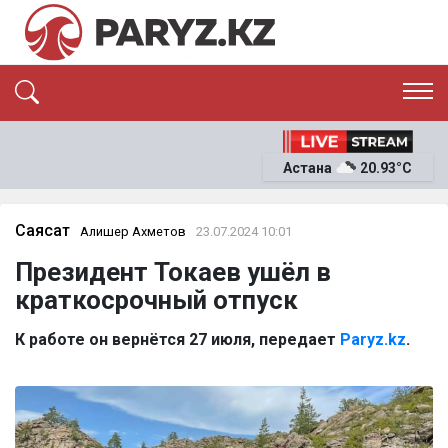
ЭКСКЛЮЗИВ
САЯСАТ
Астана
20.93°C
САЙЛАУ-2026
ЭКОНОМИКА
ҚОҒАМ
ОҚИҒА
Саясат
Алишер Ахметов
23.07.2024 10:01
СҰХБАТ
Президент Токаев ушёл в
News
краткосрочный отпуск
К работе он вернётся 27 июля, передает
Paryz.kz
.