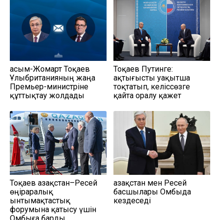
Қасым-Жомарт Тоқаев
Тоқаев Путинге:
Ұлыбританияның жаңа
Қақтығысты уақытша
Премьер-министріне
тоқтатып, келіссөзге
құттықтау жолдады
қайта оралу қажет
Тоқаев Қазақстан–Ресей
Қазақстан мен Ресей
өңіраралық
басшылары Омбыда
ынтымақтастық
кездеседі
форумына қатысу үшін
Омбыға барды