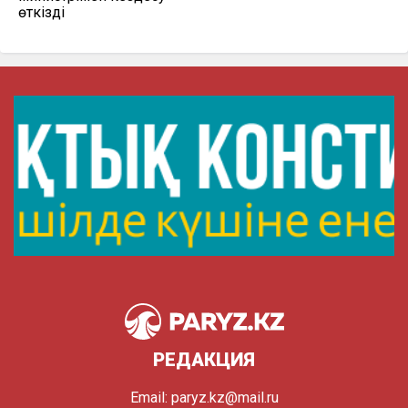
өткізді
РЕДАКЦИЯ
Email:
paryz.kz@mail.ru