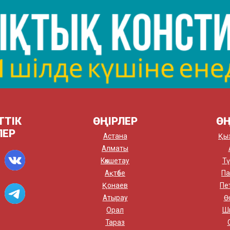
ТТІК
ӨҢІРЛЕР
ӨҢ
ЛЕР
Астана
Қы
Алматы
Көкшетау
Тү
Ақтөбе
Па
Қонаев
Пе
Атырау
Ө
Орал
Ш
Тараз