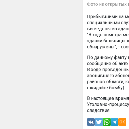
Фото из открытых 
Прибывшими на ме
специальными слу
выведены из здани
"В ходе осмотра ме
здании больницы к
обнаружены", - со
По данному факту 
сообщение об акте 
В ходе проведенн
звонившего абонен
районов области, 
ожидайте бомбу).
В настоящее время
Уголовно-процессу
следствия.