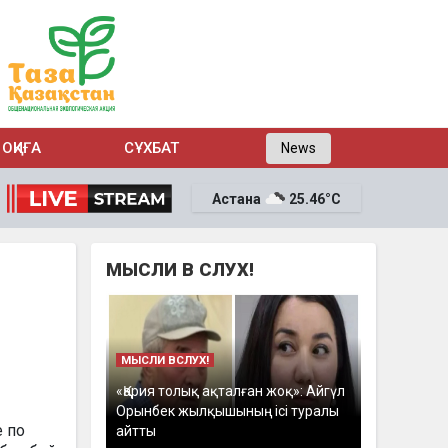
ОҚИҒА
СҰХБАТ
News
Астана
25.46°C
МЫСЛИ В СЛУХ!
МЫСЛИ ВСЛУХ!
«Қария толық ақталған жоқ»: Айгүл
Орынбек жылқышының ісі туралы
е по
айтты