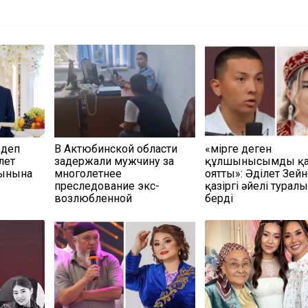
 деп
В Актюбинской области
«Өмірге деген
лет
задержали мужчину за
құлшынысымды қа
сынына
многолетнее
оятты»: Әділет Зей
преследование экс-
қазіргі әйелі турал
возлюбленной
берді