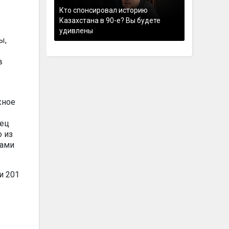
Кто спонсировал историю
Казахстана в 90-е? Вы будете
удивлены
ы,
в
жное
лец
о из
вами
и 201