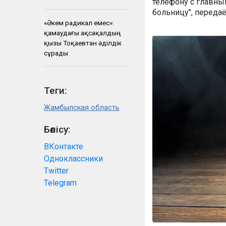
телефону с главны
больницу", переда
«Әкем радикал емес»:
қамаудағы ақсақалдың
қызы Тоқаевтан әділдік
сұрады
Теги:
Жамбылская область
Бөлісу:
ВКонтакте
Одноклассники
Twitter
Telegram