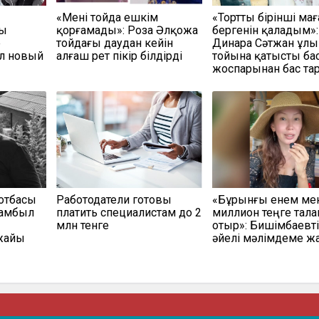
«Мені тойда ешкім
«Тортты бірінші мағ
ны
қорғамады»: Роза Әлқожа
бергенін қаладым»:
е
тойдағы даудан кейін
Динара Сәтжан ұл
л новый
алғаш рет пікір білдірді
тойына қатысты ба
жоспарынан бас та
отбасы
Работодатели готовы
«Бұрынғы енем ме
Жамбыл
платить специалистам до 2
миллион теңге талап
млн тенге
отыр»: Бишімбаевті
жайы
әйелі мәлімдеме ж