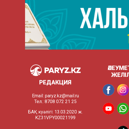
ӘЛЕУМЕ
ЖЕЛІ
РЕДАКЦИЯ
Email:
paryz.kz@mail.ru
Тел.: 8708 072 21 25
БАҚ куәлігі: 13.03.2020 ж.
KZ31VPY00021199