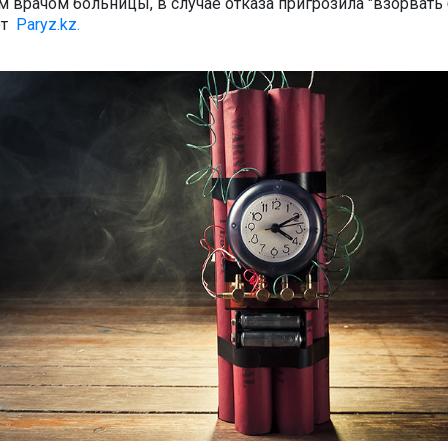
м врачом больницы, в случае отказа пригрозила "взорвать
ёт
Paryz.kz.