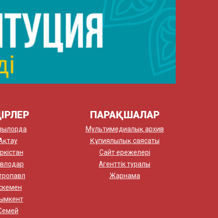
ІРЛЕР
ПАРАҚШАЛАР
зылорда
Мультимедиалық архив
Ақтау
Құпиялылық саясаты
ркістан
Сайт ережелері
влодар
Агенттік туралы
тропавл
Жарнама
скемен
ымкент
Семей