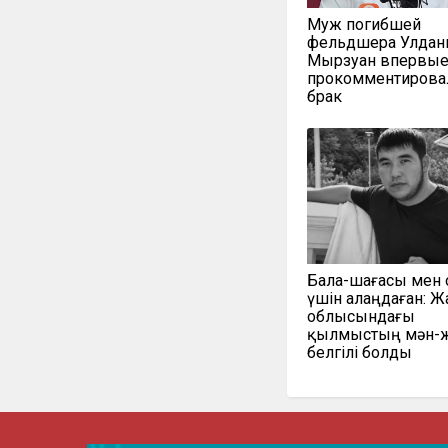
Муж погибшей
фельдшера Улда
Мырзуан впервы
прокомментирова
брак
Бала-шағасы мен 
үшін алаңдаған: 
облысындағы
қылмыстың мән-
белгілі болды