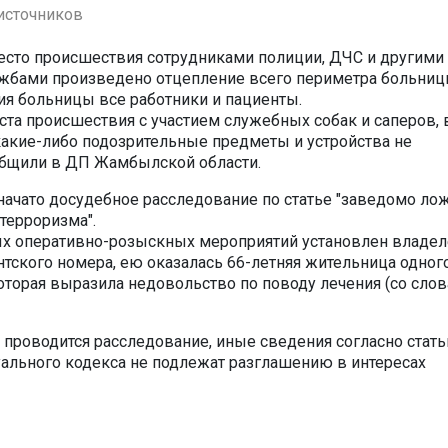
источников
сто происшествия сотрудниками полиции, ДЧС и другими
жбами произведено отцепление всего периметра больниц
я больницы все работники и пациенты.
ста происшествия с участием служебных собак и саперов, 
акие-либо подозрительные предметы и устройства не
общили в ДП Жамбылской области.
начато досудебное расследование по статье "заведомо ло
терроризма".
ых оперативно-розыскных мероприятий установлен владе
тского номера, ею оказалась 66-летняя жительница одног
которая выразила недовольство по поводу лечения (со сло
 проводится расследование, иные сведения согласно стать
ального кодекса не подлежат разглашению в интересах