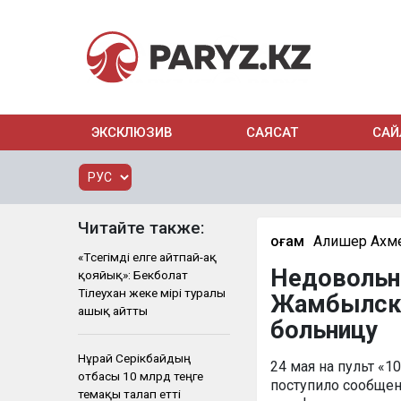
ЭКСКЛЮЗИВ
САЯСАТ
САЙ
Читайте также:
Қоғам
Алишер Ахм
«Төсегімді елге айтпай-ақ
Недовольн
қояйық»: Бекболат
Тілеухан жеке өмірі туралы
Жамбылско
ашық айтты
больницу
Нұрай Серікбайдың
24 мая на пульт «
отбасы 10 млрд теңге
поступило сообщен
өтемақы талап етті