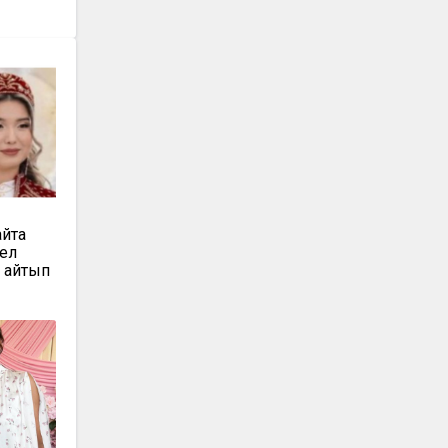
йта
нел
ы айтып