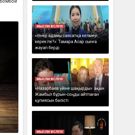
 бомбой
МЫСЛИ ВСЛУХ!
«Өнер адамы саясатқа келмеуі
керек пе?»: Тамара Асар сынға
жауап берді
МЫСЛИ ВСЛУХ!
«Назарбаев үйіне шақырды»: ақын
Жамбыл бұрын-соңды айтпаған
құпиясын бөлісті
МЫСЛИ ВСЛУХ!