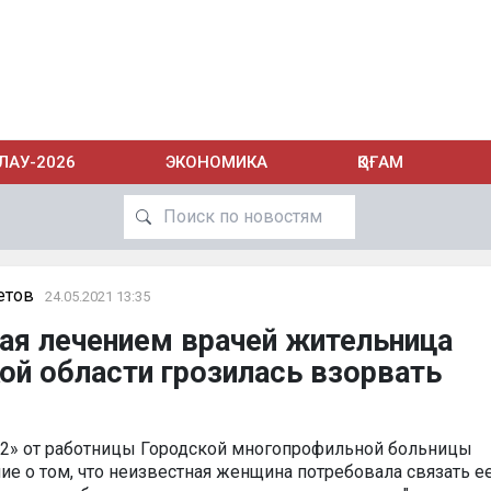
ЛАУ-2026
ЭКОНОМИКА
ҚОҒАМ
етов
24.05.2021 13:35
ая лечением врачей жительница
й области грозилась взорвать
102» от работницы Городской многопрофильной больницы
ие о том, что неизвестная женщина потребовала связать е