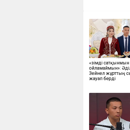
«Өзімді сатқынмын
ойламаймын»: Әді
Зейнел жұрттың 
жауап берді