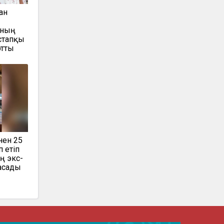
ан
ының
стапқы
ртты
нен 25
 етіп
ң экс-
асады