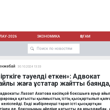
ЛАУ-2026
ЭКОНОМИКА
ҚОҒАМ
енжебай
30.10.2024 13:33
ірткіге тәуелді еткен»: Адвокат
йлы жаға ұстатар жайтты баянд
ң адвокаты Ләззат Ахатова кәсіпқой боксшыға ауыр айы
ұраровқа қатысты қылмыстық істің қысқартылып қал
а келіспейді. Енді жәбірленуші тарап істі қысқартқан
стінен де, боксшының әйеліне қатысты да арызданбақ, 