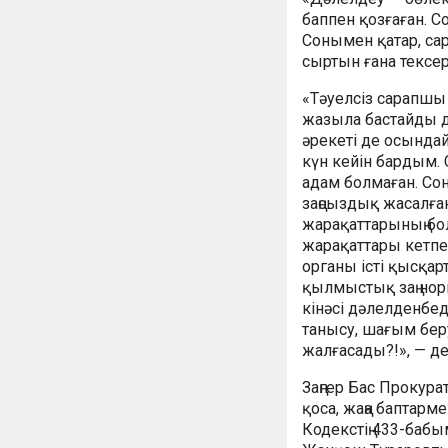
баппен қозғаған. С
Сонымен қатар, са
сыртын ғана тексер
«Тәуелсіз сарапшы
жазыла бастайды да
әрекеті де осындай
күн кейін бардым.
адам болмаған. Со
заңсыздық жасалға
жарақаттарының бол
жарақаттары кетпег
органы істі қысқа
қылмыстық заң нор
кінәсі дәлелденбеді
танысу, шағым бер
жалғасады?!», — д
Заңгер Бас Прокура
қоса, жаңа баптар
Кодекстің 433-баб