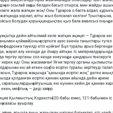
дің өзі осылай заңды белден басып отырса, мән-жайды ашы
кімге жала жапқан жоқ! Оны Тұраров о баста алдап, құрығ
ей жатқанда зорлап, алты жыл бопсалап келген! Туыстарына,
йсыз болудан қорыққандықтан, қыз бала амалсыз оның де
уақытқа дейін айтылмай келе жатқан ақиқат — Тұраров өзі
ымен қоймай(оның есірткіге әуес екенін таныстары түгел 
ефедронға тәуелді етіп қойған! Бұл туралы арыз бергенде 
 де, жауап алу кезінде де Әнару айтқан. Іс материалдарында
да тергеу органы сол кезде екеуінің де қандарын тексеруге
у керек еді. Оны жасамаған! Яғни тергеу органы қылмысты
дарынан екі ай өткен соң, біз есірткі туралы зерттеуді талап 
асын, Тұраров жақында “қанында есірткі жоқ” деген анық
мызда қолданған есірткі қаннан қазан айында дейін әрине
і, сарапшылардың айтуынша, екі күннен кейін де қаннан көр
екен, мефтың», — деді заңгер.
лиция Қылмыстық Кодекстің 120-бабы емес, 121-бабымен іс
ың жазасы ауырлау.
әңгіме, арызда анық жазылған нәрсені бұрмалап, істі әдейі 