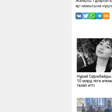
Жанқош Тұраровтың 
ар-намысына нұқса
Нұрай Серікбайдың
10 млрд теңге өте
талап етті