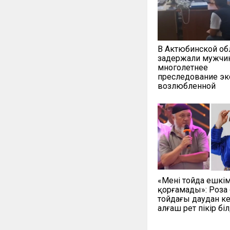
В Актюбинской об
задержали мужчин
многолетнее
преследование эк
возлюбленной
«Мені тойда ешкі
қорғамады»: Роза
тойдағы даудан ке
алғаш рет пікір біл