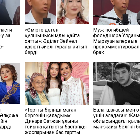
ласти
«Өмірге деген
Муж погибшей
у за
құлшынысымды қайта
фельдшера Улдан
оятты»: Әділет Зейнел
Мырзуан впервые
с-
қазіргі әйелі туралы айтып
прокомментировал
берді
брак
м
«Тортты бірінші маған
Бала-шағасы мен о
 Әлқожа
бергенін қаладым»:
үшін алаңдаған: Жа
йін
Динара Сәтжан ұлының
облысындағы қылм
дірді
тойына қатысты бастапқы
мән-жайы белгілі 
жоспарынан бас тартты