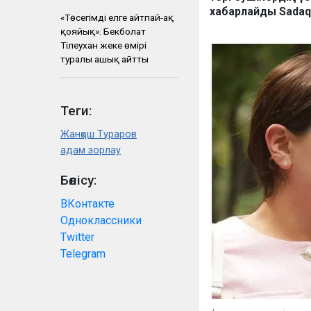
хабарлайды Sadаq
«Төсегімді елге айтпай-ақ
қояйық»: Бекболат
Тілеухан жеке өмірі
туралы ашық айтты
Теги:
Жанқош Тұраров
адам зорлау
Бөлісу:
ВКонтакте
Одноклассники
Twitter
Telegram