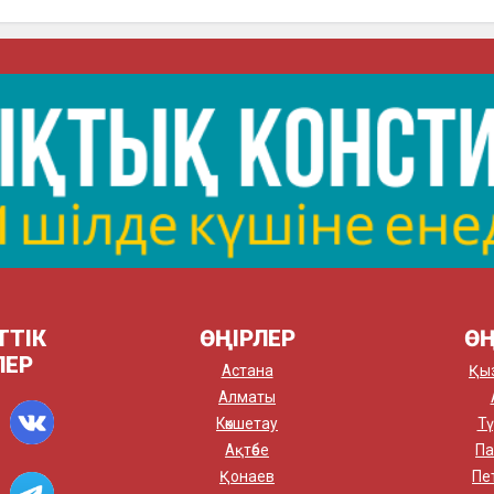
ТТІК
ӨҢІРЛЕР
ӨҢ
ЛЕР
Астана
Қы
Алматы
Көкшетау
Тү
Ақтөбе
Па
Қонаев
Пе