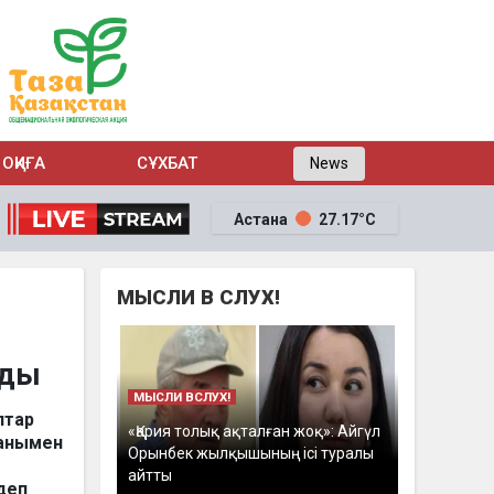
ОҚИҒА
СҰХБАТ
News
Астана
27.17°C
МЫСЛИ В СЛУХ!
ады
МЫСЛИ ВСЛУХ!
птар
«Қария толық ақталған жоқ»: Айгүл
ғанымен
Орынбек жылқышының ісі туралы
айтты
деп