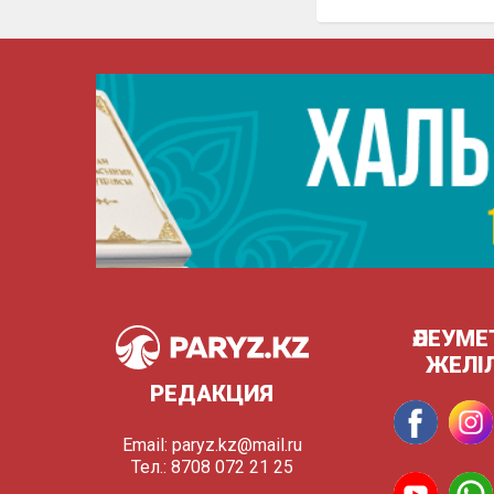
ӘЛЕУМЕ
ЖЕЛІ
РЕДАКЦИЯ
Email:
paryz.kz@mail.ru
Тел.: 8708 072 21 25