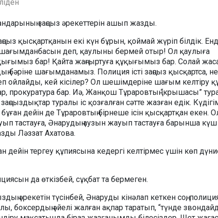
еліден
андарының заңсыз әрекеттерін ашып жазды.
 заңсыз қысқартқанын екі күн бұрын, қоймай жүріп білдік. Енд
а шағымданбасын деп, қаулыны бермей отыр! Ол қаулыға
ығымыз бар! Қайта жаңғыртуға құқығымыз бар. Солай жа
рдың бәріне шағымданамыз. Полиция істі заңсыз қысқартса, н
деп ойлайды, кей кісілер? Ол шешімдеріне шағым келтіру 
ар, прокуратура бар. Иә, Жанқош Тұраровтың “крышасы” тур
заңсыздықтар туралы іс қозғалған сәтте жазған едік. Күдігі
бұған дейін де Тұраровтың бірнеше ісін қысқартқан екен. О
ауып тастауға, Әнарудың аузын жауып тастауға барынша күш
азды Ләззат Ахатова.
ан дейін тергеу құпиясына кедергі келтірмес үшін көп дүни
иясын да өткізбей, сұқбат та бермеген.
дың әрекетін түсінбей, Әнаруды кінәлап кеткен соң, полици
ы, боксердың әйелі жалған ақпар таратып, “түнде звондайд
сіндіру мақсатында біраз жазғанымды білесіздер. Шет жаға