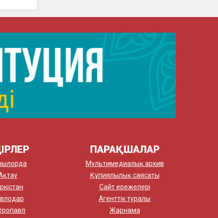
ІРЛЕР
ПАРАҚШАЛАР
зылорда
Мультимедиалық архив
Ақтау
Құпиялылық саясаты
ркістан
Сайт ережелері
влодар
Агенттік туралы
тропавл
Жарнама