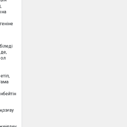
қ
ына
геніне
біледі
де,
 ол
етіп,
тама
інбейтін
 қозғау
жеңілдеу