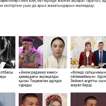
әйелінің үстінен БАҚ беттерінде жалған ақпарат таратып, а
н келтіргені үшін де арыз жазатындарын мәлімдеді.
 отбасы
«Әкем радикал емес»:
«Өзімді сатқынмын
мақы
қамаудағы ақсақалдың
ойламаймын»: Әділ
қызы Тоқаевтан әділдік
Зейнел жұрттың сы
сұрады
жауап берді