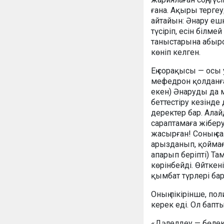
ғана. Ақыры тергеу
айтайын: Әнару еш
түсіріп, есін білм
таныстарына абыро
көніп келген.
Ең сорақысы — осы 
мефедрон қолданған
екен) Әнаруды да м
беттестіру кезінде
деректер бар. Алай
сараптамаға жібер
жасырған! Соның сал
арызданып, қоймағ
апарып беріпті) Та
көрінбейді. Өйткен
қымбат түрлері бар 
Оның пікірінше, по
керек еді. Ол бапт
«Дәлелдеу — бөлек 