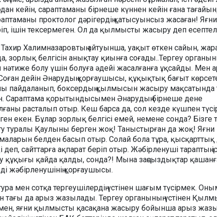
одан кейін, сараптаманы бірнеше күннен кейін ғана тағайын
раптаманы проктолог дәрігердің қатысуынсыз жасаған! Яғни
іп, ішін тексермеген. Ол да қылмысты жасыру деп есептел
 Тахир Халимназаровтың айтуынша, уақыт өткен сайын, жар
, зорлық белгісін анықтау қиынға соғады..Тергеу органын
 нәтиже болу үшін болуға әдейі жасалғанға ұқсайды. Мен 
 Соған дейін Әнарудың қорғаушысы, құқықтық бағыт көрсет
ны пайдаланып, боксердың қылмысын жасыру мақсатында 
н. Сараптама қорытындысымен Әнарудың бірнеше дене
ғаны расталып отыр. Кеш барса да, сол кезде күшпен түсі
ен екен. Бұлар зорлық белгісі емей, немене сонда? Бізге 
рту туралы Қаулыны берген жоқ! Таныстырған да жоқ! Яғни
маларын белден басып отыр. Солай бола тұра, қысқарттық 
 деп, сайттарға ақпарат беріп отыр. Жәбірленуші тараптың і
у құқығы қайда қалды, сонда?! Мына заңсыздықтар қашанғ
еді жәбірленушінің қорғаушысы.
тура мен сотқа тергеушілердің үстінен шағым түсірмек. Он
мен тағы да арыз жазылады. Тергеу органының үстінен Қыл
ымен, яғни қылмысты қасақана жасыру бойынша арыз жазы