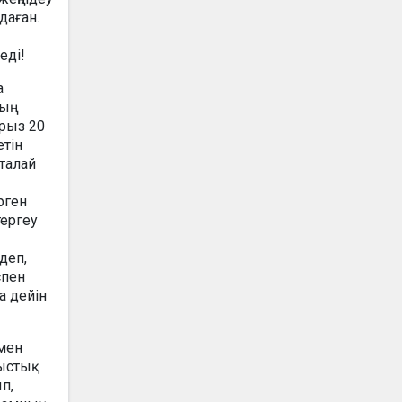
даған.
еді!
а
ың
арыз 20
етін
талай
рген
тергеу
деп,
спен
а дейін
ымен
мыстық
п,