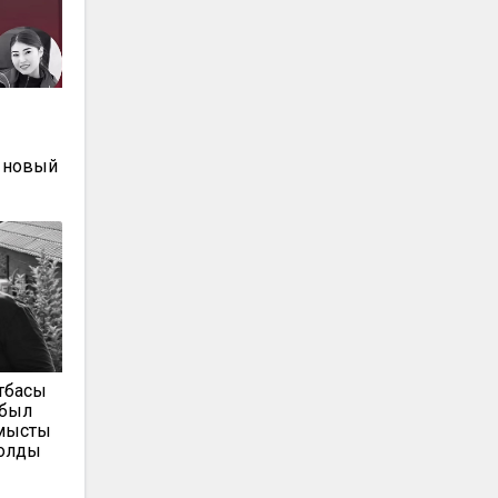
ы
 новый
тбасы
мбыл
ыстың
болды