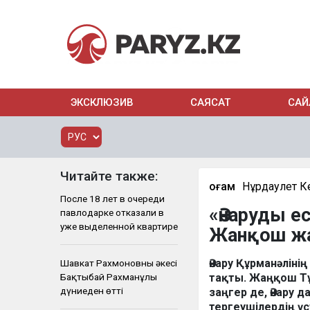
ЭКСКЛЮЗИВ
САЯСАТ
САЙ
Читайте также:
Қоғам
Нұрдаулет К
После 18 лет в очереди
«Әнаруды ес
павлодарке отказали в
уже выделенной квартире
Жанқош жа
Әнару Құрманәліні
Шавкат Рахмоновның әкесі
Бақтыбай Рахманұлы
тақты. Жаңқош Т
дүниеден өтті
заңгер де, Әнару д
тергеушілердің ү