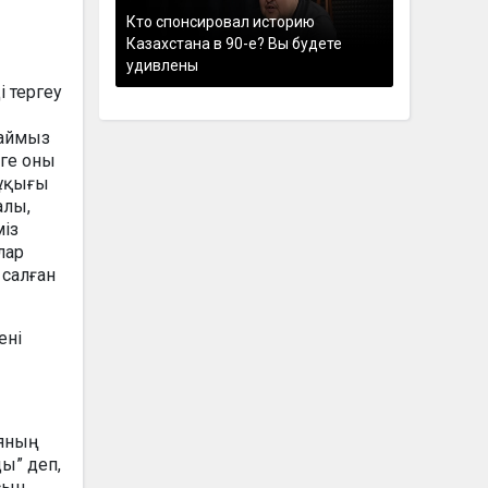
Кто спонсировал историю
Казахстана в 90-е? Вы будете
удивлены
і тергеу
саймыз
еге оны
құқығы
алы,
міз
лар
 салған
ені
яның
ы” деп,
сын