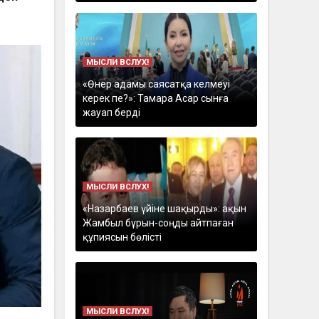
МЫСЛИ ВСЛУХ!
«Өнер адамы саясатқа келмеуі
керек пе?»: Тамара Асар сынға
жауап берді
МЫСЛИ ВСЛУХ!
«Назарбаев үйіне шақырды»: ақын
Жамбыл бұрын-соңды айтпаған
құпиясын бөлісті
МЫСЛИ ВСЛУХ!