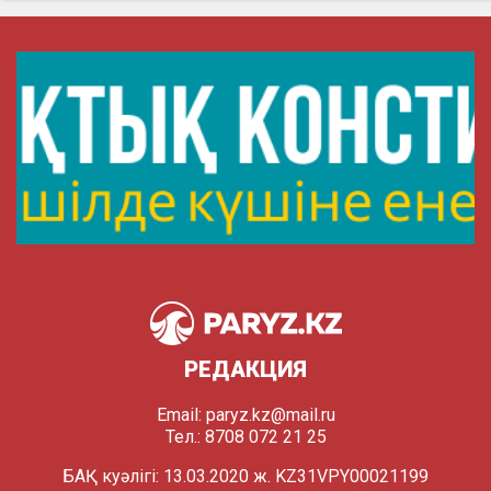
РЕДАКЦИЯ
Email:
paryz.kz@mail.ru
Тел.: 8708 072 21 25
БАҚ куәлігі: 13.03.2020 ж. KZ31VPY00021199