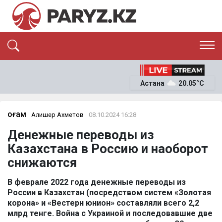
ЭКСКЛЮЗИВ
САЯСАТ
Астана
20.05°C
САЙЛАУ-2026
ЭКОНОМИКА
ҚОҒАМ
ОҚИҒА
Қоғам
Алишер Ахметов
08.10.2024 16:28
СҰХБАТ
Денежные переводы из
News
Казахстана в Россию и наоборот
снижаются
В феврале 2022 года денежные переводы из
России в Казахстан (посредством систем «Золотая
корона» и «Вестерн юнион» составляли всего 2,2
млрд тенге. Война с Украиной и последовавшие две