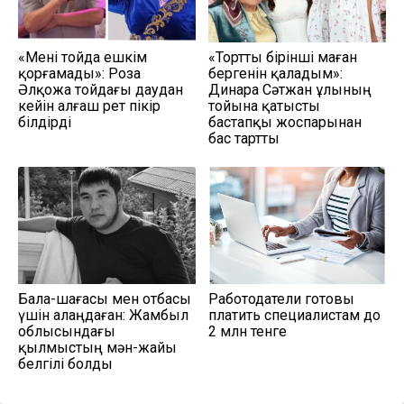
«Мені тойда ешкім
«Тортты бірінші маған
қорғамады»: Роза
бергенін қаладым»:
Әлқожа тойдағы даудан
Динара Сәтжан ұлының
кейін алғаш рет пікір
тойына қатысты
білдірді
бастапқы жоспарынан
бас тартты
Бала-шағасы мен отбасы
Работодатели готовы
үшін алаңдаған: Жамбыл
платить специалистам до
облысындағы
2 млн тенге
қылмыстың мән-жайы
белгілі болды