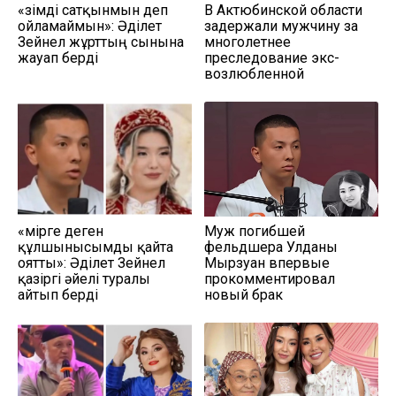
«Өзімді сатқынмын деп
В Актюбинской области
ойламаймын»: Әділет
задержали мужчину за
Зейнел жұрттың сынына
многолетнее
жауап берді
преследование экс-
возлюбленной
«Өмірге деген
Муж погибшей
құлшынысымды қайта
фельдшера Улданы
оятты»: Әділет Зейнел
Мырзуан впервые
қазіргі әйелі туралы
прокомментировал
айтып берді
новый брак