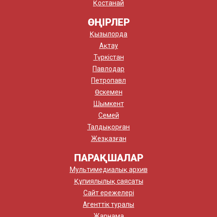
Қостанай
ӨҢІРЛЕР
Қызылорда
Ақтау
Түркістан
Павлодар
Петропавл
Өскемен
Шымкент
Семей
Талдықорған
Жезқазған
ПАРАҚШАЛАР
Мультимедиалық архив
Құпиялылық саясаты
Сайт ережелері
Агенттік туралы
Жарнама