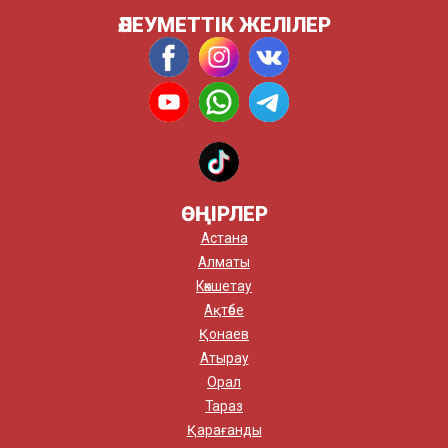
ӘЛЕУМЕТТІК ЖЕЛІЛЕР
ӨҢІРЛЕР
Астана
Алматы
Көкшетау
Ақтөбе
Қонаев
Атырау
Орал
Тараз
Қарағанды