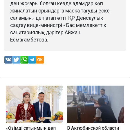
ден жоғары болған кезде адамдар көп
жиналатын орындарға маска тағуды еске
саламын,- деп атап өтті ҚР Денсаулық
сақтау вице-министрі - Бас мемлекеттік
санитариялық дәрігер Айжан
Есмағамбетова.
«Өзімді сатқынмын деп
В Актюбинской области