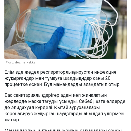
Фото: dezmarket.kz
Елімізде жедел респираторлық вирустан инфекция
жұқтырғандар мен тұмауға шалдыққандар саны 20
процентке өскен. Бұл мамандарды алаңдатып отыр.
Бас санитариялық дәрігер адам көп жиналатын
жерлерде маска тағуды ұсынды. Себебі, өзге елдерде
де эпидахуал күрделі. Қытай ауруханалары
коронавирус жұқтырған науқастарды қабылдап үлгірмей
жатыр.
Мамандардың айтуынша, Бейжің емханалары соңғы