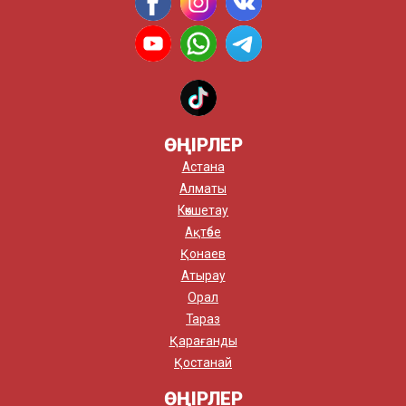
ӨҢІРЛЕР
Астана
Алматы
Көкшетау
Ақтөбе
Қонаев
Атырау
Орал
Тараз
Қарағанды
Қостанай
ӨҢІРЛЕР