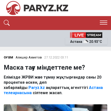
ЭКСКЛЮЗИВ
САЯСАТ
Астана
20.93°C
САЙЛАУ-2026
ЭКОНОМИКА
ҚОҒАМ
ОҚИҒА
Қоғам
Алишер Ахметов
27.12.2022 03:11
СҰХБАТ
Маска тағу міндеттеле ме?
News
Елімізде ЖРВИ және тұмау жұқтырғандар саны 20
процентке өскен, деп
хабарлайды
Paryz.kz
ақпараттық агенттігі
Астана
телеарнасына
сілтеме жасап.