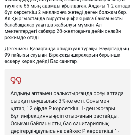
тәулікте 65 мың адамды қабылдаған. Алдағы 1-2 аптада
бұл көрсеткіш 2 миллионға жетеді деген болжам бар.
Ал Қырғызстанда вирустық инфекцияға байланысты
балабақшалар уақытша жабылуы мүмкін. Ал
мектептердегі сабақтар 28-желтоқсанға дейін онлайн
режимде өтеді.
Дегенмен, Қазақстанда эпидахуал тұрақты. Науқастардың
99 пайызы сауыққан. Бірақ сақтық шараларын барынша
ескеру керек дейді Бас санитар.
Алдыңғы аптамен салыстырғанда соңғы аптада
сырқаттанушылық 3%-ке өсті. Сонымен
қатар, 12 өңірде Р көрсеткіші 1-ден жоғары.
Бұл инфекцияның өсіп отырғанын растайды.
Осыған байланысты, бас санитариялық
дәрігердің қаулысына сәйкес Р көрсеткіші 1-