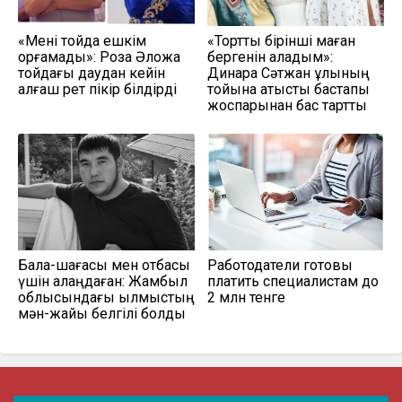
«Мені тойда ешкім
«Тортты бірінші маған
қорғамады»: Роза Әлқожа
бергенін қаладым»:
тойдағы даудан кейін
Динара Сәтжан ұлының
алғаш рет пікір білдірді
тойына қатысты бастапқы
жоспарынан бас тартты
Бала-шағасы мен отбасы
Работодатели готовы
үшін алаңдаған: Жамбыл
платить специалистам до
облысындағы қылмыстың
2 млн тенге
мән-жайы белгілі болды