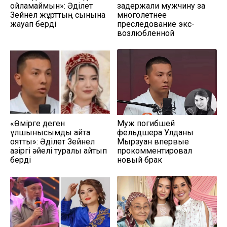
ойламаймын»: Әділет
задержали мужчину за
Зейнел жұрттың сынына
многолетнее
жауап берді
преследование экс-
возлюбленной
«Өмірге деген
Муж погибшей
құлшынысымды қайта
фельдшера Улданы
оятты»: Әділет Зейнел
Мырзуан впервые
қазіргі әйелі туралы айтып
прокомментировал
берді
новый брак