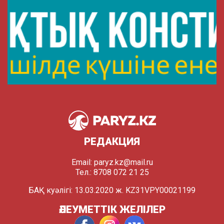
РЕДАКЦИЯ
Email:
paryz.kz@mail.ru
Тел.: 8708 072 21 25
БАҚ куәлігі: 13.03.2020 ж. KZ31VPY00021199
ӘЛЕУМЕТТІК ЖЕЛІЛЕР