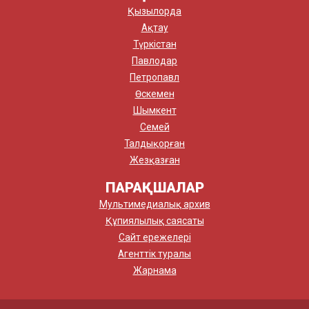
Қызылорда
Ақтау
Түркістан
Павлодар
Петропавл
Өскемен
Шымкент
Семей
Талдықорған
Жезқазған
ПАРАҚШАЛАР
Мультимедиалық архив
Құпиялылық саясаты
Сайт ережелері
Агенттік туралы
Жарнама