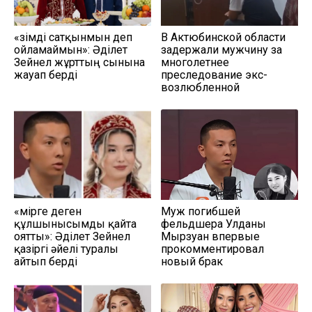
«Өзімді сатқынмын деп
В Актюбинской области
ойламаймын»: Әділет
задержали мужчину за
Зейнел жұрттың сынына
многолетнее
жауап берді
преследование экс-
возлюбленной
«Өмірге деген
Муж погибшей
құлшынысымды қайта
фельдшера Улданы
оятты»: Әділет Зейнел
Мырзуан впервые
қазіргі әйелі туралы
прокомментировал
айтып берді
новый брак