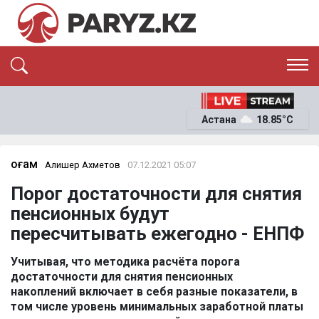
ЭКСКЛЮЗИВ
САЯСАТ
Астана
18.85°C
САЙЛАУ-2026
ЭКОНОМИКА
ҚОҒАМ
ОҚИҒА
Қоғам
Алишер Ахметов
07.12.2021 05:07
СҰХБАТ
Порог достаточности для снятия
News
пенсионных будут
пересчитывать ежегодно - ЕНПФ
Учитывая, что методика расчёта порога
достаточности для снятия пенсионных
накоплений включает в себя разные показатели, в
том числе уровень минимальных заработной платы