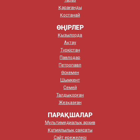
Қарағанды
Қостанай
ӨҢІРЛЕР
Қызылорда
Ақтау
Түркістан
Павлодар
Петропавл
Өскемен
Шымкент
Семей
Талдықорған
Жезқазған
ПАРАҚШАЛАР
Мультимедиалық архив
Құпиялылық саясаты
Сайт ережелері