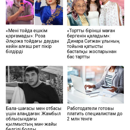
«Мені тойда ешкім
«Тортты бірінші маған
қорғамады»: Роза
бергенін қаладым»:
Әлқожа тойдағы даудан
Динара Сәтжан ұлының
кейін алғаш рет пікір
тойына қатысты
білдірді
бастапқы жоспарынан
бас тартты
Бала-шағасы мен отбасы
Работодатели готовы
үшін алаңдаған: Жамбыл
платить специалистам до
облысындағы
2 млн тенге
қылмыстың мән-жайы
белгілі болды