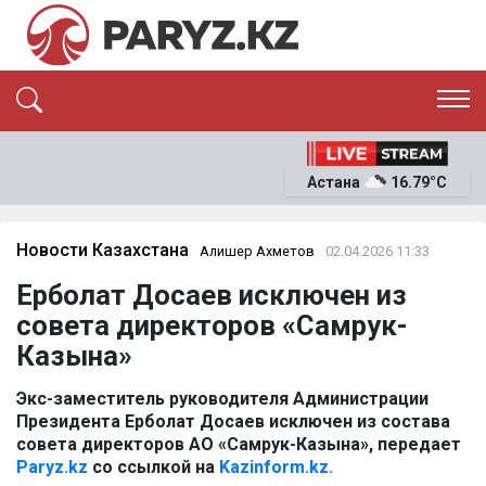
ЭКСКЛЮЗИВ
САЯСАТ
Астана
16.79°C
САЙЛАУ-2026
ЭКОНОМИКА
ҚОҒАМ
ОҚИҒА
Новости Казахстана
Алишер Ахметов
02.04.2026 11:33
СҰХБАТ
Ерболат Досаев исключен из
News
совета директоров «Самрук-
Казына»
Экс-заместитель руководителя Администрации
Президента Ерболат Досаев исключен из состава
совета директоров АО «Самрук-Казына», передает
Paryz.kz
со ссылкой на
Kazinform.kz.