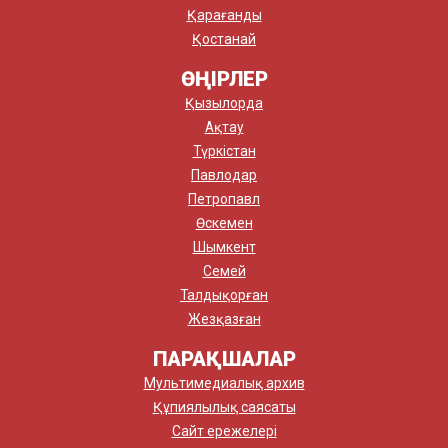
Қарағанды
Қостанай
ӨҢІРЛЕР
Қызылорда
Ақтау
Түркістан
Павлодар
Петропавл
Өскемен
Шымкент
Семей
Талдықорған
Жезқазған
ПАРАҚШАЛАР
Мультимедиалық архив
Құпиялылық саясаты
Сайт ережелері