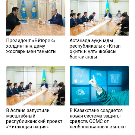
Президент «Бәйтерек»
Астанада ауқымды
холдингінің даму
республикалық «Кітап
жоспарымен танысты
оқитын ұлт» жобасы
бастау алды
В Астане запустили
В Казахстане создается
масштабный
новая система защиты
республиканский проект
средств ОСМС от
«Читающая нация»
необоснованных выплат