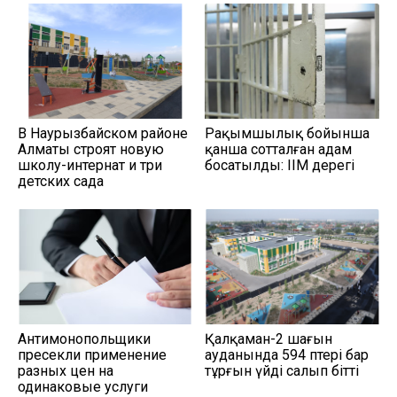
В Наурызбайском районе
Рақымшылық бойынша
Алматы строят новую
қанша сотталған адам
школу-интернат и три
босатылды: ІІМ дерегі
детских сада
Антимонопольщики
Қалқаман-2 шағын
пресекли применение
ауданында 594 пәтері бар
разных цен на
тұрғын үйді салып бітті
одинаковые услуги