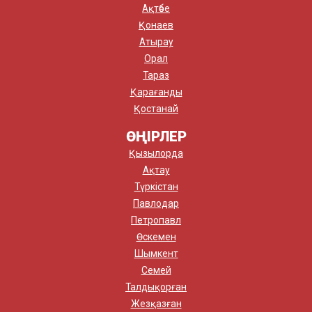
Ақтөбе
Қонаев
Атырау
Орал
Тараз
Қарағанды
Қостанай
ӨҢІРЛЕР
Қызылорда
Ақтау
Түркістан
Павлодар
Петропавл
Өскемен
Шымкент
Семей
Талдықорған
Жезқазған