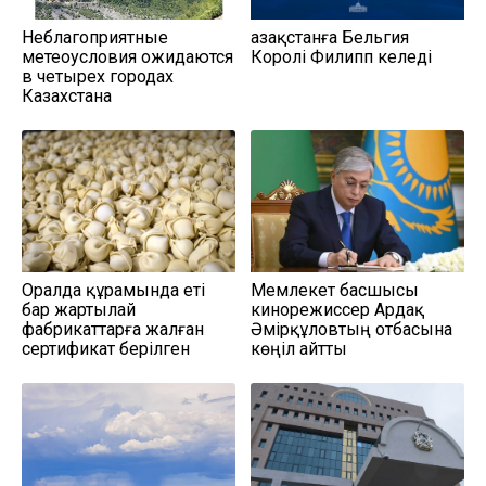
Неблагоприятные
Қазақстанға Бельгия
метеоусловия ожидаются
Королі Филипп келеді
в четырех городах
Казахстана
Оралда құрамында еті
Мемлекет басшысы
бар жартылай
кинорежиссер Ардақ
фабрикаттарға жалған
Әмірқұловтың отбасына
сертификат берілген
көңіл айтты