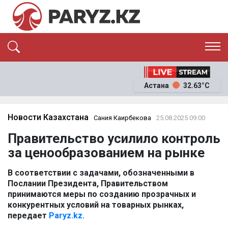
ЭКСКЛЮЗИВ
САЯСАТ
Астана
32.63°C
САЙЛАУ-2026
ЭКОНОМИКА
ҚОҒАМ
ОҚИҒА
Новости Казахстана
Сания Каирбекова
25.08.2025 09:00
СҰХБАТ
Правительство усилило контроль
News
за ценообразованием на рынке
В соответствии с задачами, обозначенными в
Послании Президента, Правительством
принимаются меры по созданию прозрачных и
конкурентных условий на товарных рынках,
передает
Paryz.kz.