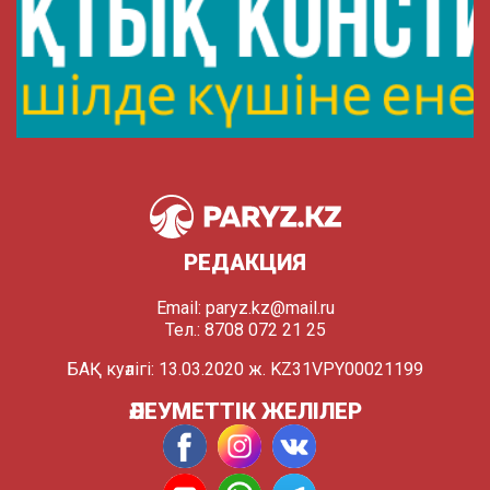
РЕДАКЦИЯ
Email:
paryz.kz@mail.ru
Тел.: 8708 072 21 25
БАҚ куәлігі: 13.03.2020 ж. KZ31VPY00021199
ӘЛЕУМЕТТІК ЖЕЛІЛЕР