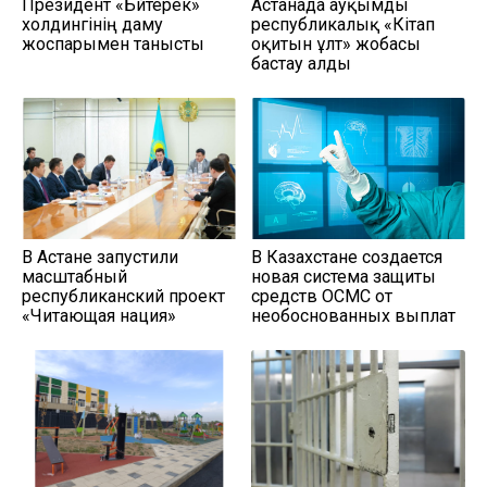
Президент «Бәйтерек»
Астанада ауқымды
холдингінің даму
республикалық «Кітап
жоспарымен танысты
оқитын ұлт» жобасы
бастау алды
В Астане запустили
В Казахстане создается
масштабный
новая система защиты
республиканский проект
средств ОСМС от
«Читающая нация»
необоснованных выплат