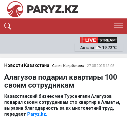
ЭКСКЛЮЗИВ
САЯСАТ
Астана
19.72°C
САЙЛАУ-2026
ЭКОНОМИКА
ҚОҒАМ
ОҚИҒА
Новости Казахстана
Сания Каирбекова
27.05.2025 12:08
СҰХБАТ
Алагузов подарил квартиры 100
News
своим сотрудникам
Казахстанский бизнесмен Турсенгали Алагузов
подарил своим сотрудникам сто квартир в Алматы,
выразив благодарность за их многолетний труд,
передает
Paryz.kz.