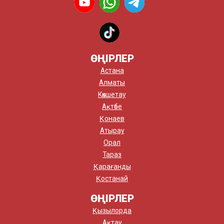
ӨҢІРЛЕР
Астана
Алматы
Көкшетау
Ақтөбе
Қонаев
Атырау
Орал
Тараз
Қарағанды
Қостанай
ӨҢІРЛЕР
Қызылорда
Ақтау