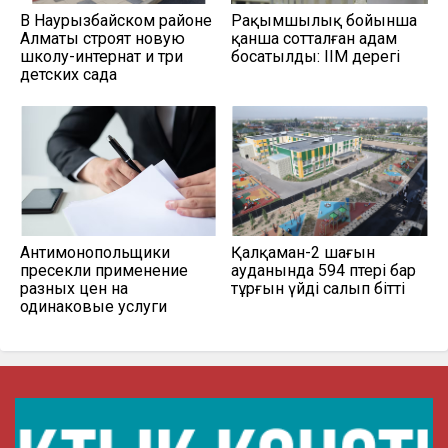
В Наурызбайском районе
Рақымшылық бойынша
Алматы строят новую
қанша сотталған адам
школу-интернат и три
босатылды: ІІМ дерегі
детских сада
Антимонопольщики
Қалқаман-2 шағын
пресекли применение
ауданында 594 пәтері бар
разных цен на
тұрғын үйді салып бітті
одинаковые услуги