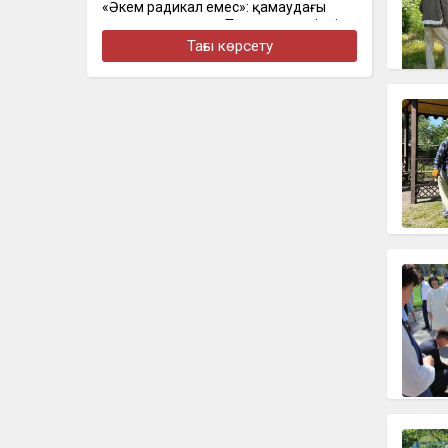
«Әкем радикал емес»: қамаудағы
ақсақалдың қызы Тоқаевтан әділдік
сұрады
Тағы көрсету
бүгін, 16:00
Курс доллара вырос перед
выходными
бүгін, 15:40
Мемлекеттік грант иегерлерінің тізімі
жарияланды