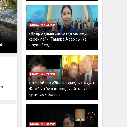
МЫСЛИ ВСЛУХ!
«Өнер адамы саясатқа келмеуі
керек пе?»: Тамара Асар сынға
»
жауап берді
МЫСЛИ ВСЛУХ!
«Назарбаев үйіне шақырды»: ақын
да
Жамбыл бұрын-соңды айтпаған
құпиясын бөлісті
МЫСЛИ ВСЛУХ!