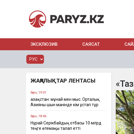
ЭКСКЛЮЗИВ
САЯСАТ
САЙ
ЖАҢАЛЫҚТАР ЛЕНТАСЫ
«Таз
бүгін, 19:01
Қазақстан: мұнай мен мыс. Орталық
Азияны шын мәнінде кім ұстап тұр
бүгін, 18:46
Нұрай Серікбайдың отбасы 10 млрд
теңге өтемақы талап етті