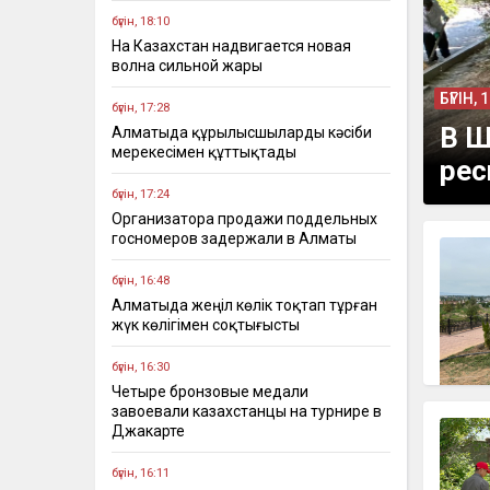
бүгін, 18:10
На Казахстан надвигается новая
волна сильной жары
БҮГІН, 
бүгін, 17:28
В Ш
Алматыда құрылысшыларды кәсіби
мерекесімен құттықтады
рес
бүгін, 17:24
Организатора продажи поддельных
госномеров задержали в Алматы
бүгін, 16:48
Алматыда жеңіл көлік тоқтап тұрған
жүк көлігімен соқтығысты
бүгін, 16:30
Четыре бронзовые медали
завоевали казахстанцы на турнире в
Джакарте
бүгін, 16:11