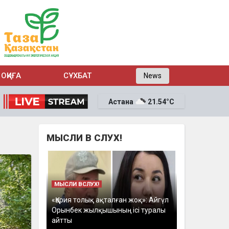
ОҚИҒА
СҰХБАТ
News
Астана
21.54°C
МЫСЛИ В СЛУХ!
МЫСЛИ ВСЛУХ!
«Қария толық ақталған жоқ»: Айгүл
Орынбек жылқышының ісі туралы
айтты