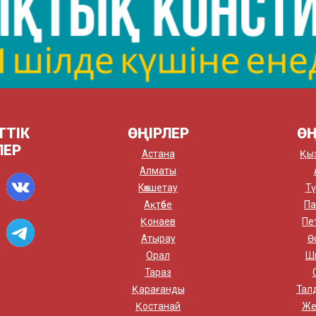
ТТІК
ӨҢІРЛЕР
ӨҢ
ЛЕР
Астана
Қы
Алматы
Көкшетау
Тү
Ақтөбе
Па
Қонаев
Пе
Атырау
Ө
Орал
Ш
Тараз
Қарағанды
Тал
Қостанай
Же