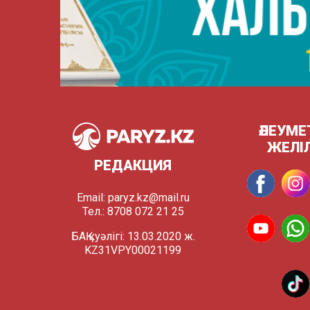
ӘЛЕУМЕ
ЖЕЛІ
РЕДАКЦИЯ
Email:
paryz.kz@mail.ru
Тел.: 8708 072 21 25
БАҚ куәлігі: 13.03.2020 ж.
KZ31VPY00021199