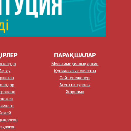
ІРЛЕР
ПАРАҚШАЛАР
зылорда
Мультимедиалық архив
Ақтау
Құпиялылық саясаты
ркістан
Сайт ережелері
влодар
Агенттік туралы
тропавл
Жарнама
скемен
ымкент
Семей
дықорған
зқазған