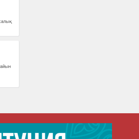
калық
сайын