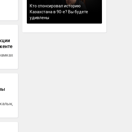
Кто спонсировал историю
Казахстана в 90-е? Вы будете
удивлены
акции
кенте
рамках
ғы
икалық