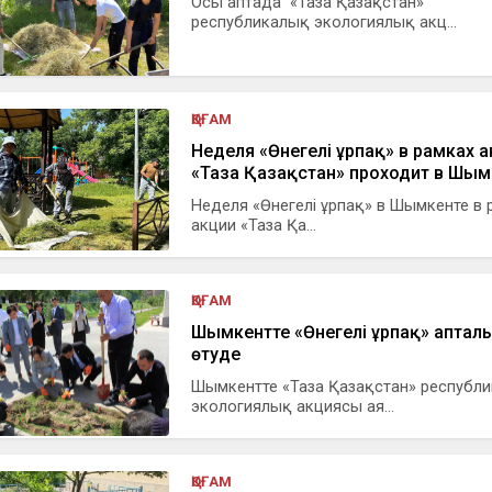
Осы аптада «Таза Қазақстан»
республикалық экологиялық акц...
ҚОҒАМ
Неделя «Өнегелі ұрпақ» в рамках 
«Таза Қазақстан» проходит в Шым
Неделя «Өнегелі ұрпақ» в Шымкенте в 
акции «Таза Қа...
ҚОҒАМ
Шымкентте «Өнегелі ұрпақ» апталы
өтуде
Шымкентте «Таза Қазақстан» республ
экологиялық акциясы ая...
ҚОҒАМ