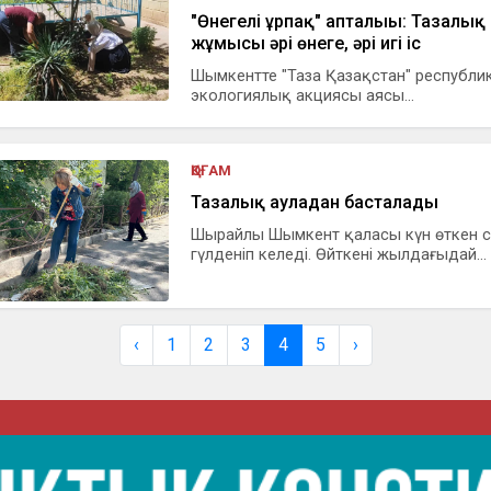
"Өнегелі ұрпақ" апталығы: Тазалық
жұмысы әрі өнеге, әрі игі іс
Шымкентте "Таза Қазақстан" республи
экологиялық акциясы аясы...
ҚОҒАМ
Тазалық ауладан басталады
Шырайлы Шымкент қаласы күн өткен 
гүлденіп келеді. Өйткені жылдағыдай...
‹
1
2
3
4
5
›