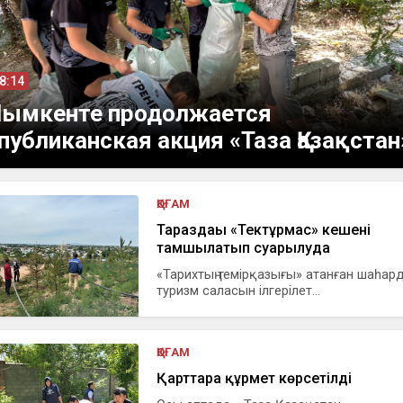
18:14
ымкенте продолжается
публиканская акция «Таза Қазақстан
ҚОҒАМ
Тараздағы «Тектұрмас» кешені
тамшылатып суғарылуда
«Тарихтың темірқазығы» атанған шаһар
туризм саласын ілгерілет...
ҚОҒАМ
Қарттарға құрмет көрсетілді