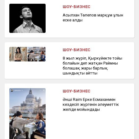
ШОУ-БИЗНЕС
Асылхан Төлепов марқұм ұлын
еске алды
ШОУ-БИЗНЕС
8 жыл жүріп, Қыркүйекте тойы
болайын деп жатқан Раймның
болашақ жары барлық
шындықты айтты
ШОУ-БИЗНЕС
Әнші Raim Ерке Есмаханмен
кездесіп жүргенін әлеуметтік
желіде мойындады