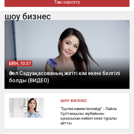
Тағы көрсету
турнире в Джакарте
шоу бизнес
бүгін, 16:11
«Әкем радикал емес»: қамаудағы ақсақалдың қызы
Тоқаевтан әділдік сұрады
БҮГІН, 10:37
Әсел Сәдуақасованың жігіті кім екені белгілі
болды (ВИДЕО)
ШОУ-БИЗНЕС
"Ештеңе көмектеспейді" - Ләйлә
Сұлтанқызы жұбайының
қазасынан кейінгі кезең туралы
айтты