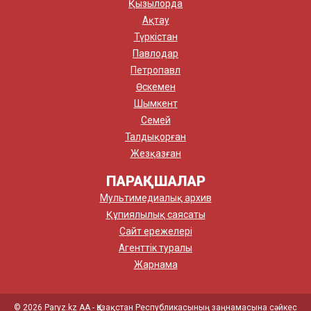
Қызылорда
Ақтау
Түркістан
Павлодар
Петропавл
Өскемен
Шымкент
Семей
Талдықорған
Жезқазған
ПАРАҚШАЛАР
Мультимедиалық архив
Құпиялылық саясаты
Сайт ережелері
Агенттік туралы
Жарнама
© 2026 Paryz.kz АА - Қазақстан Республикасының заңнамасына сәйкес