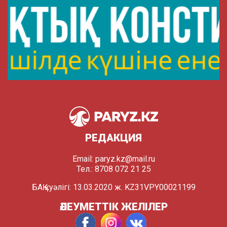
РЕДАКЦИЯ
Email:
paryz.kz@mail.ru
Тел.: 8708 072 21 25
БАҚ куәлігі: 13.03.2020 ж. KZ31VPY00021199
ӘЛЕУМЕТТІК ЖЕЛІЛЕР