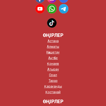
ӨҢІРЛЕР
Астана
Алматы
Көкшетау
Ақтөбе
Қонаев
Атырау
Орал
Тараз
Қарағанды
Қостанай
ӨҢІРЛЕР