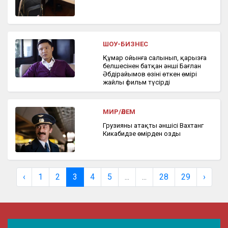
ШОУ-БИЗНЕС
Құмар ойынға салынып, қарызға
белшесінен батқан әнші Бағлан
Әбдірайымов өзінің өткен өмірі
жайлы фильм түсірді
МИР/ӘЛЕМ
Грузияның атақты әншісі Вахтанг
Кикабидзе өмірден озды
‹
1
2
3
4
5
...
...
28
29
›