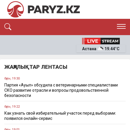
ЭКСКЛЮЗИВ
САЯСАТ
Астана
19.44°C
САЙЛАУ-2026
ЭКОНОМИКА
ҚОҒАМ
ОҚИҒА
ЖАҢАЛЫҚТАР ЛЕНТАСЫ
СҰХБАТ
News
бүгін, 19:30
Партия «Ауыл» обсудила с ветеринарными специалистами
СКО развитие отрасли и вопросы продовольственной
безопасности
бүгін, 19:22
Как узнать свой избирательный участок перед выборами:
появился онлайн-сервис
бүгін, 19:01