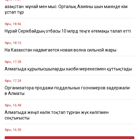
Қазақстан: мұнай мен мыс. Орталық Азияны шын мәнінде кім
ұстап тұр
бүгін, 18:46
Нұрай Серікбайдың отбасы 10 млрд теңге өтемақы талап етті
бүгін, 18:10
На Казахстан надвигается новая волна сильной жары
бүгін, 17:28
Алматыда құрылысшыларды кәсіби мерекесімен құттықтады
бүгін, 17:24
Организатора продажи поддельных госномеров задержали
в Алматы
бүгін, 16:48
Алматыда жеңіл көлік тоқтап тұрған жүк көлігімен
соқтығысты
бүгін, 16:30
Четыре бронзовые медали завоевали казахстанцы на