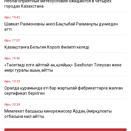
Неблагоприятные метеоусловия ожидаются в четырех
городах Казахстана
бүгін, 19:42
Шавкат Рахмоновның әкесі Бақтыбай Рахманұлы дүниеден
өтті
бүгін, 17:07
Қазақстанға Бельгия Королі Филипп келеді
бүгін, 14:46
«Төсегімді елге айтпай-ақ қояйық»: Бекболат Тілеухан жеке
өмірі туралы ашық айтты
бүгін, 13:29
Оралда құрамында еті бар жартылай фабрикаттарға жалған
сертификат берілген
бүгін, 10:24
Мемлекет басшысы кинорежиссер Ардақ Әмірқұловтың
отбасына көңіл айтты
бүгін, 09:44