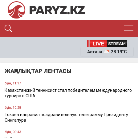
ЭКСКЛЮЗИВ
САЯСАТ
Астана
28.19°C
САЙЛАУ-2026
ЭКОНОМИКА
ҚОҒАМ
ОҚИҒА
ЖАҢАЛЫҚТАР ЛЕНТАСЫ
СҰХБАТ
News
бүгін, 11:17
Казахстанский теннисист стал победителем международного
турнира в США
бүгін, 10:28
Токаев направил поздравительную телеграмму Президенту
Сингапура
бүгін, 09:43