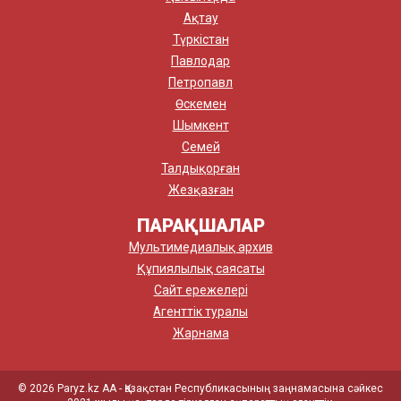
Ақтау
Түркістан
Павлодар
Петропавл
Өскемен
Шымкент
Семей
Талдықорған
Жезқазған
ПАРАҚШАЛАР
Мультимедиалық архив
Құпиялылық саясаты
Сайт ережелері
Агенттік туралы
Жарнама
© 2026 Paryz.kz АА - Қазақстан Республикасының заңнамасына сәйкес