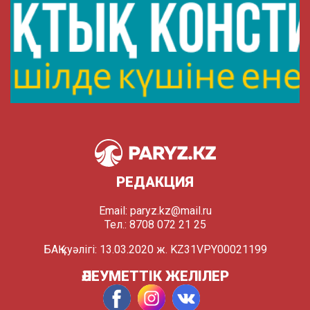
РЕДАКЦИЯ
Email:
paryz.kz@mail.ru
Тел.: 8708 072 21 25
БАҚ куәлігі: 13.03.2020 ж. KZ31VPY00021199
ӘЛЕУМЕТТІК ЖЕЛІЛЕР