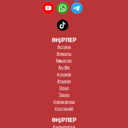
ӨҢІРЛЕР
Астана
Алматы
Көкшетау
Ақтөбе
Қонаев
Атырау
Орал
Тараз
Қарағанды
Қостанай
ӨҢІРЛЕР
Қызылорда