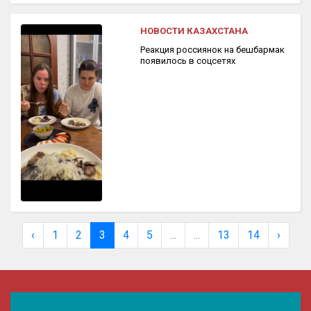
НОВОСТИ КАЗАХСТАНА
Реакция россиянок на бешбармак
появилось в соцсетях
‹
1
2
3
4
5
...
...
13
14
›