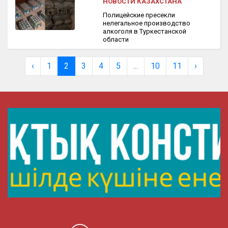
НОВОСТИ КАЗАХСТАНА
Полицейские пресекли
нелегальное производство
алкоголя в Туркестанской
области
‹
1
2
3
4
5
...
10
11
›