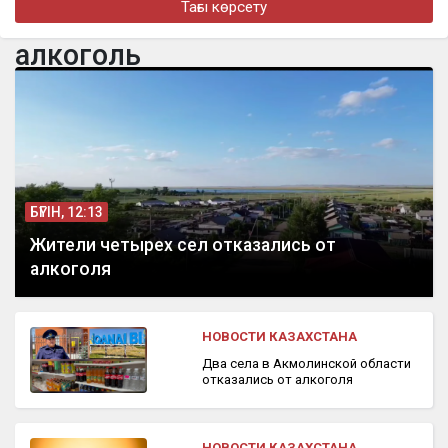
Тағы көрсету
Алматыда наурызда жол апатынан қаза тапқан қыздың әкесі
қайтадан 100 млн теңге талап етті
алкоголь
бүгін, 16:00
Доллар еще на 2 тенге снизился
БҮГІН, 12:13
Жители четырех сел отказались от
алкоголя
НОВОСТИ КАЗАХСТАНА
Два села в Акмолинской области
отказались от алкоголя
НОВОСТИ КАЗАХСТАНА