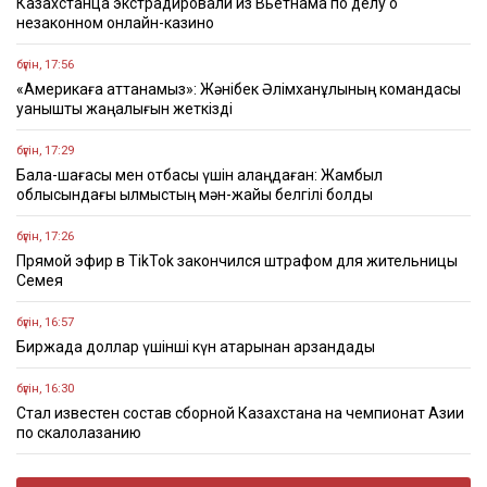
Казахстанца экстрадировали из Вьетнама по делу о
незаконном онлайн-казино
бүгін, 17:56
«Америкаға аттанамыз»: Жәнібек Әлімханұлының командасы
қуанышты жаңалығын жеткізді
бүгін, 17:29
Бала-шағасы мен отбасы үшін алаңдаған: Жамбыл
облысындағы қылмыстың мән-жайы белгілі болды
бүгін, 17:26
Прямой эфир в TikTok закончился штрафом для жительницы
Семея
бүгін, 16:57
Биржада доллар үшінші күн қатарынан арзандады
бүгін, 16:30
Стал известен состав сборной Казахстана на чемпионат Азии
по скалолазанию
бүгін, 16:22