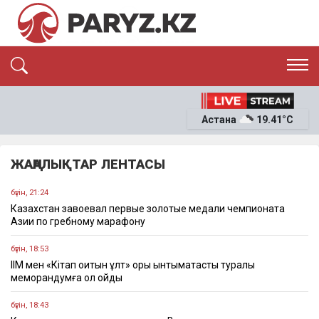
ЭКСКЛЮЗИВ
САЯСАТ
Астана
19.41°C
САЙЛАУ-2026
ЭКОНОМИКА
ҚОҒАМ
ОҚИҒА
ЖАҢАЛЫҚТАР ЛЕНТАСЫ
СҰХБАТ
News
бүгін, 21:24
Казахстан завоевал первые золотые медали чемпионата
Азии по гребному марафону
бүгін, 18:53
ІІМ мен «Кітап оқитын ұлт» қоры ынтымақтастық туралы
меморандумға қол қойды
бүгін, 18:43