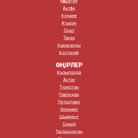
Көкшетау
Ақтөбе
Қонаев
Атырау
Орал
Тараз
Қарағанды
Қостанай
ӨҢІРЛЕР
Қызылорда
Ақтау
Түркістан
Павлодар
Петропавл
Өскемен
Шымкент
Семей
Талдықорған