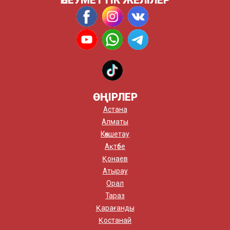
ӘЛЕУМЕТТІК ЖЕЛІЛЕР
ӨҢІРЛЕР
Астана
Алматы
Көкшетау
Ақтөбе
Қонаев
Атырау
Орал
Тараз
Қарағанды
Қостанай