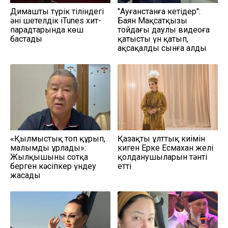
Димаштың түрік тіліндегі
"Ауғанстанға кетіңдер":
әні шетелдік iTunes хит-
Баян Мақсатқызы
парадтарында көш
тойдағы даулы видеоға
бастады
қатысты үн қатып,
ақсақалды сынға алды
«Қылмыстық топ құрып,
Қазақтың ұлттық киімін
малымды ұрлады»:
киген Ерке Есмахан желі
Жылқышыны сотқа
қолданушыларын тәнті
берген кәсіпкер үндеу
етті
жасады