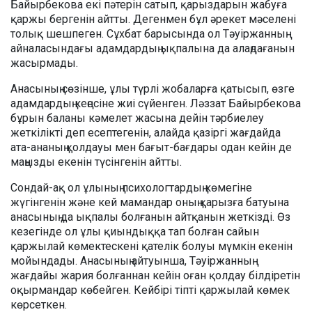
Байырбекова екі пәтерін сатып, қарыздарын жабуға
қаржы бергенін айтты. Дегенмен бұл әрекет мәселені
толық шешпеген. Сұхбат барысында ол Тәуіржанның
айналасындағы адамдардың ықпалына да алаңдағанын
жасырмады.
Анасының сөзінше, ұлы түрлі жобаларға қатысып, өзге
адамдардың кеңесіне жиі сүйенген. Ләззат Байырбекова
бұрын баланы кәмелет жасына дейін тәрбиелеу
жеткілікті деп есептегенін, алайда қазіргі жағдайда
ата-ананың қолдауы мен бағыт-бағдары одан кейін де
маңызды екенін түсінгенін айтты.
Сондай-ақ ол ұлының психологтардың көмегіне
жүгінгенін және кей мамандар оның қарызға батуына
анасының да ықпалы болғанын айтқанын жеткізді. Өз
кезегінде ол ұлы қиындыққа тап болған сайын
қаржылай көмектескені қателік болуы мүмкін екенін
мойындады. Анасының айтуынша, Тәуіржанның
жағдайы жария болғаннан кейін оған қолдау білдіретін
оқырмандар көбейген. Кейбірі тіпті қаржылай көмек
көрсеткен.