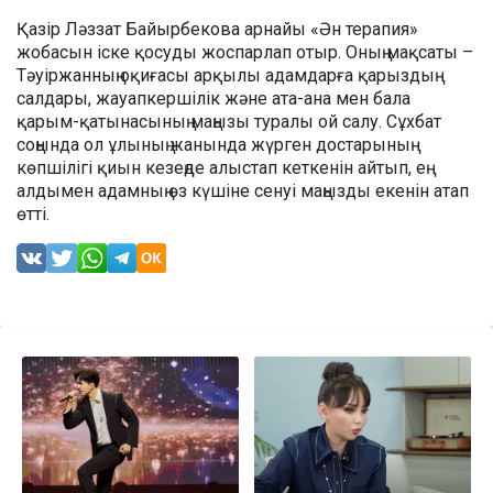
Қазір Ләззат Байырбекова арнайы «Ән терапия»
жобасын іске қосуды жоспарлап отыр. Оның мақсаты –
Тәуіржанның оқиғасы арқылы адамдарға қарыздың
салдары, жауапкершілік және ата-ана мен бала
қарым-қатынасының маңызы туралы ой салу. Сұхбат
соңында ол ұлының жанында жүрген достарының
көпшілігі қиын кезеңде алыстап кеткенін айтып, ең
алдымен адамның өз күшіне сенуі маңызды екенін атап
өтті.