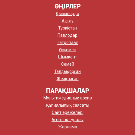
ӨҢІРЛЕР
Қызылорда
Ақтау
Түркістан
Павлодар
Петропавл
Өскемен
Шымкент
Семей
Талдықорған
Жезқазған
ПАРАҚШАЛАР
Мультимедиалық архив
Құпиялылық саясаты
Сайт ережелері
Агенттік туралы
Жарнама