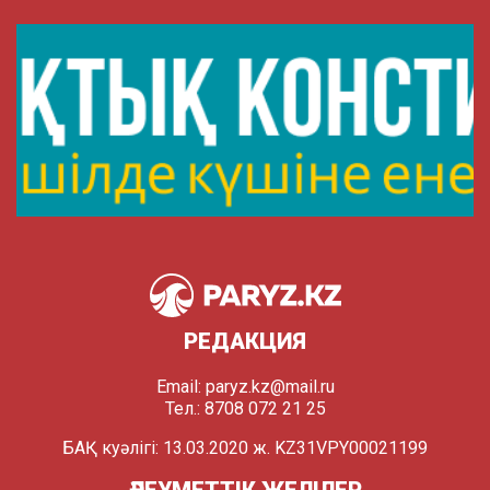
РЕДАКЦИЯ
Email:
paryz.kz@mail.ru
Тел.: 8708 072 21 25
БАҚ куәлігі: 13.03.2020 ж. KZ31VPY00021199