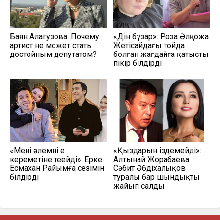
Баян Алагузова: Почему
«Дін бұзар»: Роза Әлқожа
артист не может стать
Жетісайдағы тойда
достойным депутатом?
болған жағдайға қатысты
пікір білдірді
«Мені әлемнің ең
«Қыздарын іздемейді»:
кереметіне теңейді»: Ерке
Алтынай Жорабаева
Есмахан Райымға сезімін
Сәбит Әбдіхалықов
білдірді
туралы бар шындықты
жайып салды