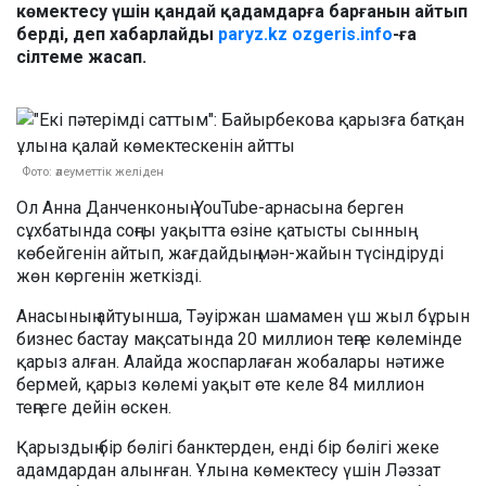
көмектесу үшін қандай қадамдарға барғанын айтып
берді, деп хабарлайды
paryz.kz
ozgeris.info
-ға
сілтеме жасап.
Фото: әлеуметтік желіден
Ол Анна Данченконың YouTube-арнасына берген
сұхбатында соңғы уақытта өзіне қатысты сынның
көбейгенін айтып, жағдайдың мән-жайын түсіндіруді
жөн көргенін жеткізді.
Анасының айтуынша, Тәуіржан шамамен үш жыл бұрын
бизнес бастау мақсатында 20 миллион теңге көлемінде
қарыз алған. Алайда жоспарлаған жобалары нәтиже
бермей, қарыз көлемі уақыт өте келе 84 миллион
теңгеге дейін өскен.
Қарыздың бір бөлігі банктерден, енді бір бөлігі жеке
адамдардан алынған. Ұлына көмектесу үшін Ләззат