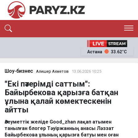
ЭКСКЛЮЗИВ
САЯСАТ
Астана
33.62°C
САЙЛАУ-2026
ЭКОНОМИКА
ҚОҒАМ
ОҚИҒА
Шоу-бизнес
Алишер Ахметов
13.06.2026 10:25
СҰХБАТ
"Екі пәтерімді саттым":
News
Байырбекова қарызға батқан
ұлына қалай көмектескенін
айтты
Әлеуметтік желіде Good_zhan лақап атымен
танылған блогер Тәуіржанның анасы Ләззат
Байырбекова ұлының қарызға батуы мен оған