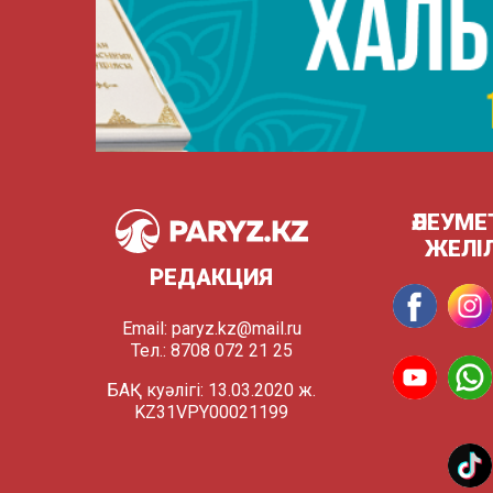
ӘЛЕУМЕ
ЖЕЛІ
РЕДАКЦИЯ
Email:
paryz.kz@mail.ru
Тел.: 8708 072 21 25
БАҚ куәлігі: 13.03.2020 ж.
KZ31VPY00021199