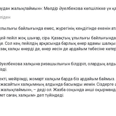
еліден
 ұлылығы байлығында емес, жүрегінің кеңдігінде екенін ата
дей пейіл жоқ шығар, сірә. Қазақтың ұлылығы байлығында
нде. Сол кең пейілдің арқасында барлық өнер адамы шалқы
қазақ халқы өнерді де, өнер иесін де әрдайым төбесіне көтер
Әуелбекова халқына ризашылығын білдіріп, олардың алд
зді.
кті, мейірімді, жомарт халқым барда біз әрдайым баймыз.
 жасайтын халқымның алдында басымды иемін. Сіздерге 
 жалықпаймын», – деді ол. Жазба соңында әнші оқырман
ет саған, халқым» деп түйіндеді.