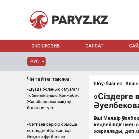
ЭКСКЛЮЗИВ
САЯСАТ
САЙ
Читайте также:
Шоу-бизнес
Алиш
«Дұғада болайық»: МузАРТ
«Сіздерге 
тобының әншісі Кенжебек
Жанәбілов жансақтау
Әуелбекова
бөліміне түсті
Әнші Мөлдір Әуелб
«Сәтпаев бәрібір орысша
кеңпейілдігі мен 
естіледі»: Әбдіжаппар
жариялады, деп 
Әлқожа футболшы