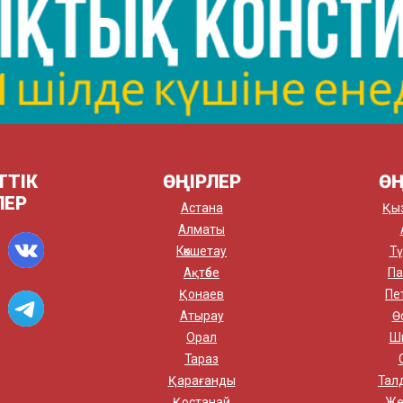
ТТІК
ӨҢІРЛЕР
ӨҢ
ЛЕР
Астана
Қы
Алматы
Көкшетау
Тү
Ақтөбе
Па
Қонаев
Пе
Атырау
Ө
Орал
Ш
Тараз
Қарағанды
Тал
Қостанай
Же