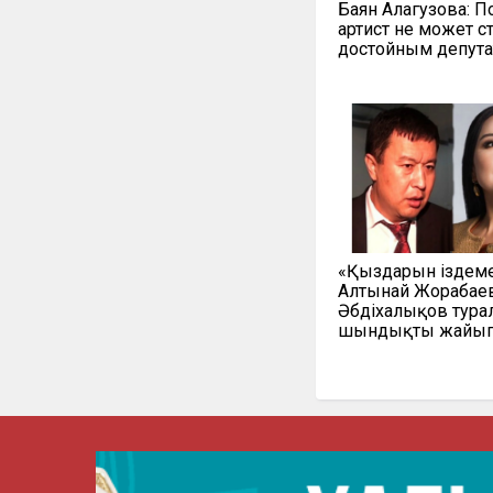
Баян Алагузова: П
артист не может с
достойным депут
«Қыздарын іздеме
Алтынай Жорабаев
Әбдіхалықов тура
шындықты жайып