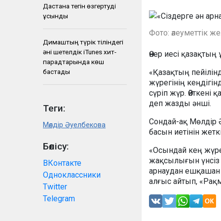
Дастанға тегін өзгертуді
ұсынды
Фото: әлеуметтік ж
Димаштың түрік тіліндегі
әні шетелдік iTunes хит-
Өнер иесі қазақтың
парадтарында көш
бастады
«Қазақтың пейілін
жүрегінің кеңдігі
сүріп жүр. Өйткені 
деп жазды әнші.
Теги:
Сондай-ақ Мөлдір 
Мөлдір Әуелбекова
басын иетінін жеткі
Бөлісу:
«Осындай кең жүре
жақсылығын үнсіз
ВКонтакте
арнаудан ешқашан
Одноклассники
алғыс айтып, «Рақм
Twitter
Telegram