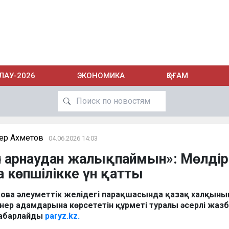
ЛАУ-2026
ЭКОНОМИКА
ҚОҒАМ
ер Ахметов
04.06.2026 14:03
ән арнаудан жалықпаймын»: Мөлдір
 көпшілікке үн қатты
екова әлеуметтік желідегі парақшасында қазақ халқыны
өнер адамдарына көрсететін құрметі туралы әсерлі жаз
хабарлайды
paryz.kz.