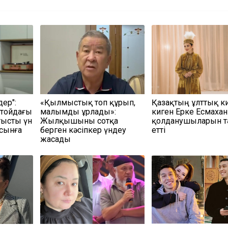
дер":
«Қылмыстық топ құрып,
Қазақтың ұлттық ки
 тойдағы
малымды ұрлады»:
киген Ерке Есмахан
тысты үн
Жылқышыны сотқа
қолданушыларын тә
 сынға
берген кәсіпкер үндеу
етті
жасады