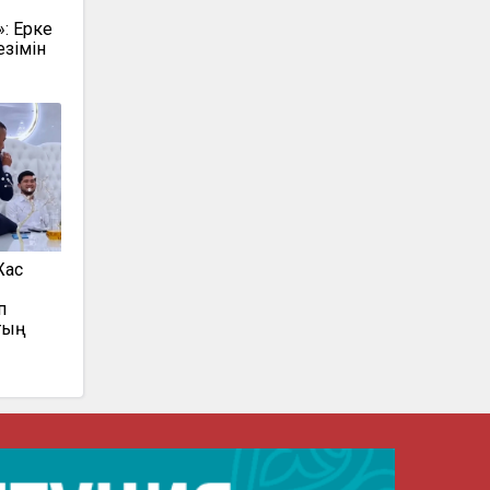
»: Ерке
езімін
Жас
п
тың