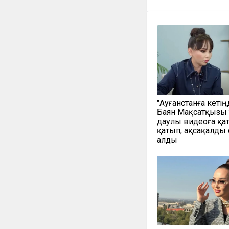
"Ауғанстанға кетің
Баян Мақсатқызы
даулы видеоға қа
қатып, ақсақалды
алды