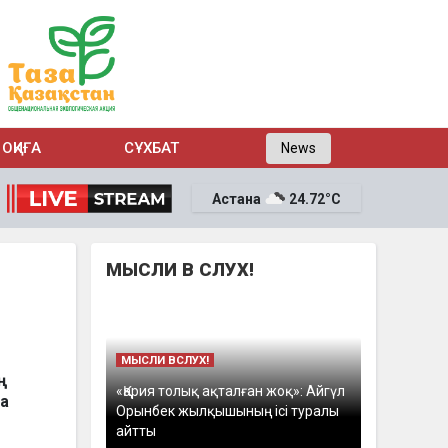
ОҚИҒА
СҰХБАТ
News
Астана
24.72°C
МЫСЛИ В СЛУХ!
МЫСЛИ ВСЛУХ!
ң
«Қария толық ақталған жоқ»: Айгүл
ба
Орынбек жылқышының ісі туралы
айтты