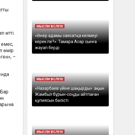
МЫСЛИ ВСЛУХ!
п өтті.
«Өнер адамы саясатқа келмеуі
керек пе?»: Тамара Асар сынға
 емес,
жауап берді
п өмір
ген», –
ында
МЫСЛИ ВСЛУХ!
«Назарбаев үйіне шақырды»: ақын
 Бар
Жамбыл бұрын-соңды айтпаған
ән
құпиясын бөлісті
дарына
МЫСЛИ ВСЛУХ!