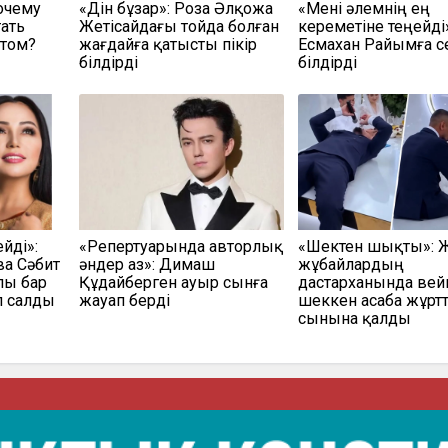
очему
«Дін бұзар»: Роза Әлқожа
«Мені әлемнің ең
тать
Жетісайдағы тойда болған
кереметіне теңейді
атом?
жағдайға қатысты пікір
Есмахан Райымға с
білдірді
білдірді
йді»:
«Репертуарында авторлық
«Шектен шықты»: 
а Сәбит
әндер аз»: Димаш
жұбайлардың
лы бар
Құдайберген ауыр сынға
дастарханында вей
 салды
жауап берді
шеккен асаба жұрт
сынына қалды