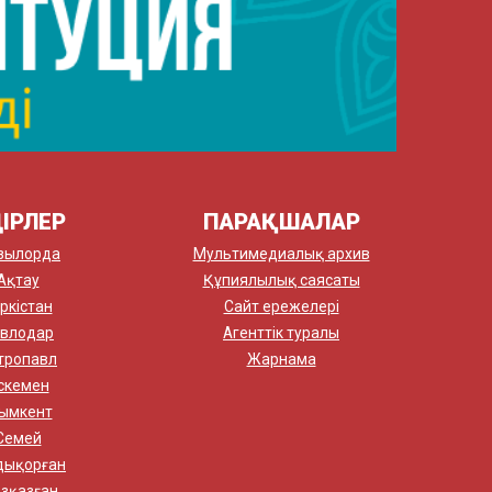
ІРЛЕР
ПАРАҚШАЛАР
зылорда
Мультимедиалық архив
Ақтау
Құпиялылық саясаты
ркістан
Сайт ережелері
влодар
Агенттік туралы
тропавл
Жарнама
скемен
ымкент
Семей
дықорған
зқазған