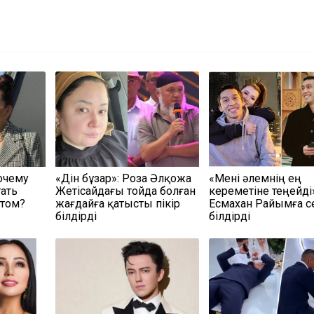
очему
«Дін бұзар»: Роза Әлқожа
«Мені әлемнің ең
тать
Жетісайдағы тойда болған
кереметіне теңейді
атом?
жағдайға қатысты пікір
Есмахан Райымға с
білдірді
білдірді