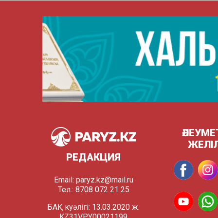
ӘЛЕУМЕ
ЖЕЛІ
РЕДАКЦИЯ
Email:
paryz.kz@mail.ru
Тел.: 8708 072 21 25
БАҚ куәлігі: 13.03.2020 ж.
KZ31VPY00021199