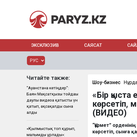
ЭКСКЛЮЗИВ
САЯСАТ
САЙ
Читайте также:
Шоу-бизнес
Нұрд
"Ауғанстанға кетіңдер":
«Бір қыста
Баян Мақсатқызы тойдағы
даулы видеоға қатысты үн
көрсетіп, м
қатып, ақсақалды сынға
(ВИДЕО)
алды
“Құрмет” орденіні
«Қылмыстық топ құрып,
көрсетіп, сынға 
малымды ұрлады»: