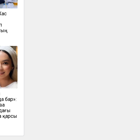
Жас
п
тың
н
а бар»:
ва
дағы
а қарсы