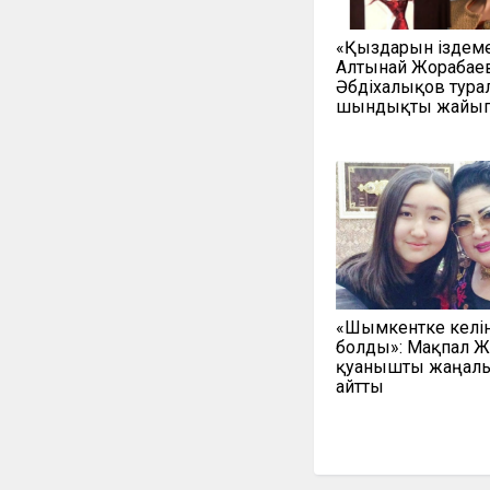
«Қыздарын іздеме
Алтынай Жорабаев
Әбдіхалықов тура
шындықты жайып
«Шымкентке келі
болды»: Мақпал Ж
қуанышты жаңал
айтты