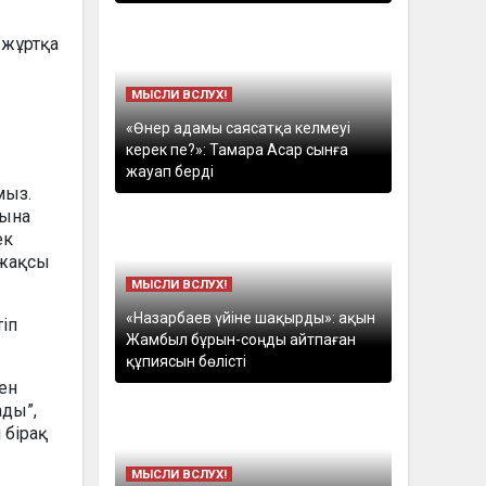
МЫСЛИ ВСЛУХ!
«Өнер адамы саясатқа келмеуі
керек пе?»: Тамара Асар сынға
жауап берді
мыз.
Мына
ек
 жақсы
МЫСЛИ ВСЛУХ!
«Назарбаев үйіне шақырды»: ақын
тіп
Жамбыл бұрын-соңды айтпаған
құпиясын бөлісті
ен
ады”,
 бірақ
МЫСЛИ ВСЛУХ!