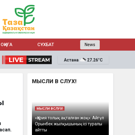
ОҚИҒА
СҰХБАТ
News
Астана
27.26°C
МЫСЛИ В СЛУХ!
ды
МЫСЛИ ВСЛУХ!
«Қария толық ақталған жоқ»: Айгүл
н
Орынбек жылқышының ісі туралы
асап.
айтты