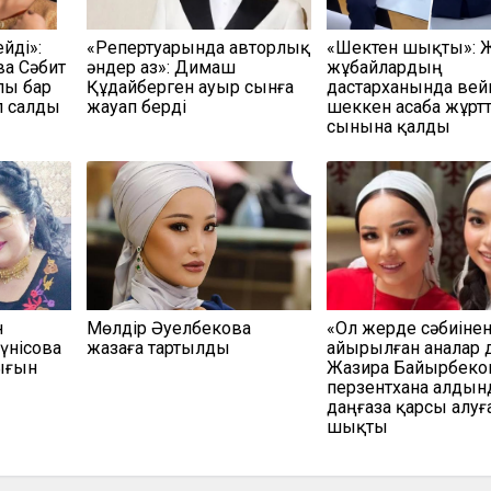
йді»:
«Репертуарында авторлық
«Шектен шықты»: 
а Сәбит
әндер аз»: Димаш
жұбайлардың
лы бар
Құдайберген ауыр сынға
дастарханында вей
 салды
жауап берді
шеккен асаба жұрт
сынына қалды
н
Мөлдір Әуелбекова
«Ол жерде сәбиіне
үнісова
жазаға тартылды
айырылған аналар д
ығын
Жазира Байырбеко
перзентхана алдын
даңғаза қарсы алуғ
шықты