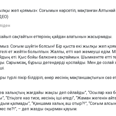
еліден
а жайып сақтайтын еттерінің қайдан алатынын жасырмады.
армыз. Соғым шүйгін болсын! Бір қыста екі жылқы жеп қоя
гелі ет жейтін болыппын. Жалпы, етті көп жемеуші едім. 
айдың еті. Қыс бойы балконға сақтаймын. Шымкентте етті т
йды. Сарымсақ, бұрыш дегендерді қоспайды. Мен де солай
ші.
 түрлі пікір білдіріп, өнер иесінің мақтаншақтығын сөз е
ев халықтың жағдайы жақсы деп ойлайды”, “Осылар көз б
 “Етіңізге көз тисе, иесінің іші өтеді”, “Жаман жегенін айт
 дым қалмады”, “Қаншама халық аш отыр?!”, “Соғым алсын
ес пе?!”, – деп жазды оқырман қауым.