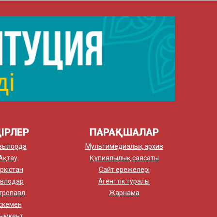
ІРЛЕР
ПАРАҚШАЛАР
зылорда
Мультимедиалық архив
Ақтау
Құпиялылық саясаты
ркістан
Сайт ережелері
влодар
Агенттік туралы
тропавл
Жарнама
скемен
ымкент