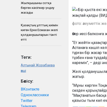
Жылқышыны сотқа
берген кәсіпкер үндеу
жасады
фото: әлеуметтік ж
Қазақтың ұлттық киімін
киген Ерке Есмахан желі
Өнер иесі балконғ
қолданушыларын тәнті
етті
“Ет жейтін қазақт
Астанаға көшіп кел
тұрған бір жасар т
Теги:
тұзбен ғана тұзда
көремін”, – деді ән
Алтынай Жорабаева
әнші
Желі қолданушылары
жатыр.
Бөлісу:
“Мұны көрген Тоқа
ВКонтакте
сөзден қорықпайды”,
Одноклассники
“Мақтанатын басқа
қазысы тым көп ем
Twitter
Telegram