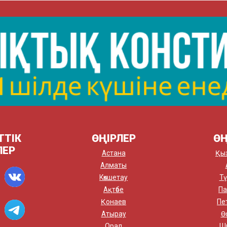
ТТІК
ӨҢІРЛЕР
ӨҢ
ЛЕР
Астана
Қы
Алматы
Көкшетау
Тү
Ақтөбе
Па
Қонаев
Пе
Атырау
Ө
Орал
Ш