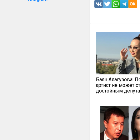
Баян Алагузова: П
артист не может с
достойным депут