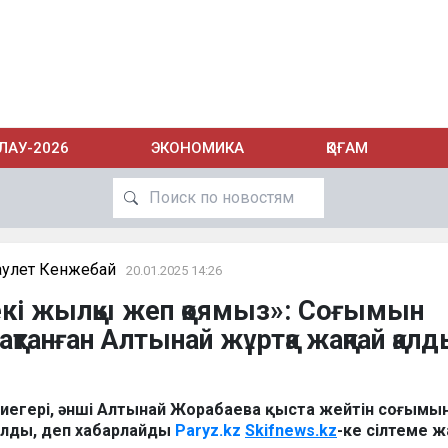
ЛАУ-2026
ЭКОНОМИКА
ҚОҒАМ
аулет Кенжебай
20.01.2025 14:26
 екі жылқы жеп қоямыз»: Соғымын
ақтанған Алтынай жұртқа жақпай қал
ң иегері, әнші Алтынай Жорабаева қыста жейтін соғымы
қалды, деп хабарлайды
Paryz.kz
Skifnews.kz
-ке сілтеме ж