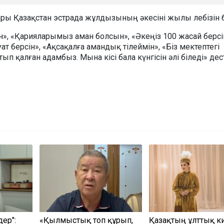
ы Қазақстан эстрада жұлдызының әкесіні жылы лебізін бі
н», «Қарияларымыз аман болсын», «Əкеңіз 100 жасай берсі
уат берсін», «Ақсақалға амандық тілеймін», «Біз мектептегі
ып қалған адамбыз. Мына кісі бала күнгісін әлі біледі» дес
дер":
«Қылмыстық топ құрып,
Қазақтың ұлттық ки