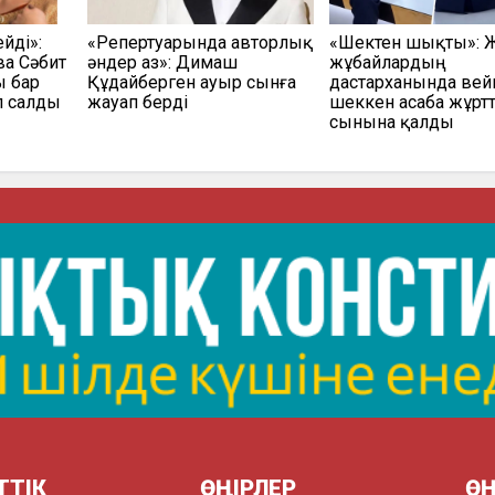
йді»:
«Репертуарында авторлық
«Шектен шықты»: 
а Сәбит
әндер аз»: Димаш
жұбайлардың
ы бар
Құдайберген ауыр сынға
дастарханында вей
 салды
жауап берді
шеккен асаба жұрт
сынына қалды
ТТІК
ӨҢІРЛЕР
ӨҢ