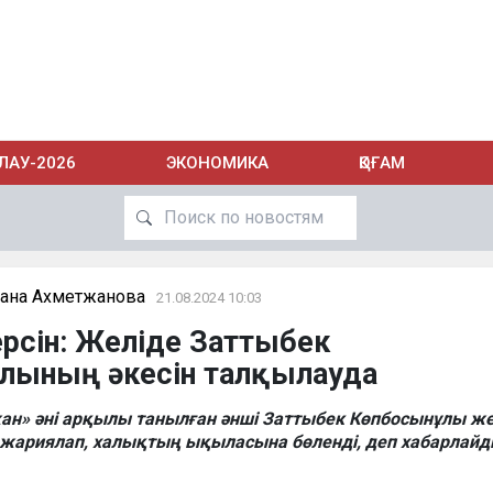
ЛАУ-2026
ЭКОНОМИКА
ҚОҒАМ
ана Ахметжанова
21.08.2024 10:03
ерсін: Желіде Заттыбек
лының әкесін талқылауда
н» әні арқылы танылған әнші Заттыбек Көпбосынұлы же
н жариялап, халықтың ықыласына бөленді, деп хабарлай