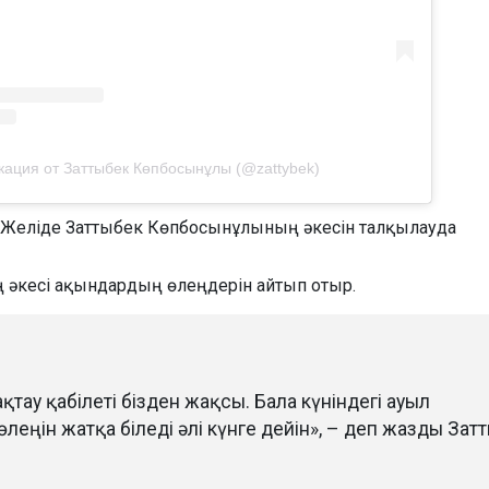
кация от Заттыбек Көпбосынұлы (@zattybek)
ің әкесі ақындардың өлеңдерін айтып отыр.
ақтау қабілеті бізден жақсы. Бала күніндегі ауыл
еңін жатқа біледі әлі күнге дейін», – деп жазды Зат