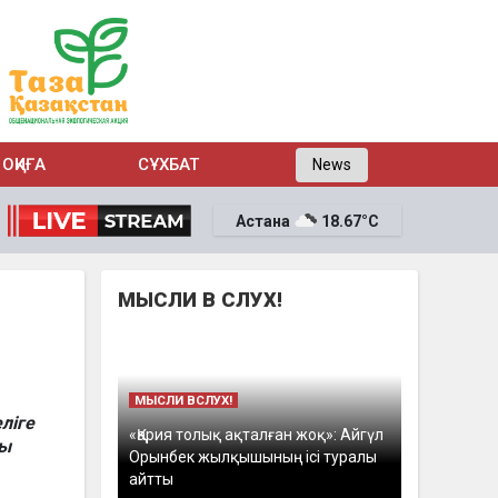
ОҚИҒА
СҰХБАТ
News
Астана
18.67°C
МЫСЛИ В СЛУХ!
МЫСЛИ ВСЛУХ!
ліге
«Қария толық ақталған жоқ»: Айгүл
ды
Орынбек жылқышының ісі туралы
айтты