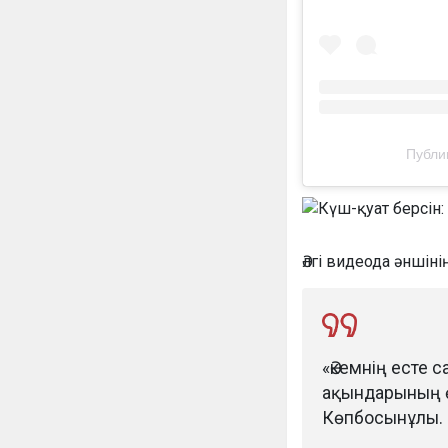
Публи
Әлгі видеода әншін
«Әкемнің есте с
ақындарының өл
Көпбосынұлы.