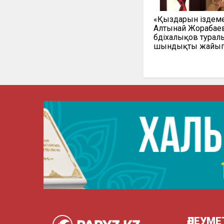
«Қыздарын іздеме
Алтынай Жорабаев
Әбдіхалықов турал
шындықты жайып
ӘЛЕУМЕ