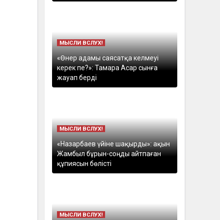
МЫСЛИ ВСЛУХ!
«Өнер адамы саясатқа келмеуі
керек пе?»: Тамара Асар сынға
жауап берді
МЫСЛИ ВСЛУХ!
«Назарбаев үйіне шақырды»: ақын
Жамбыл бұрын-соңды айтпаған
құпиясын бөлісті
МЫСЛИ ВСЛУХ!