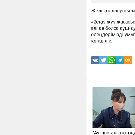
Желі қолданушылар
«Әкеңіз жүз жасасы
əлі де болса күш-қ
өлеңдерімізді ұмыт
көпшілік.
"Ауғанстанға кетің