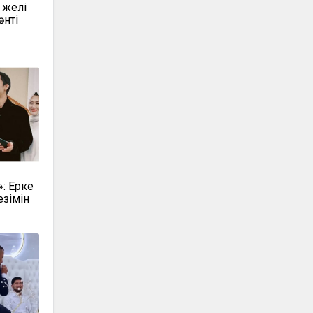
 желі
нті
»: Ерке
езімін