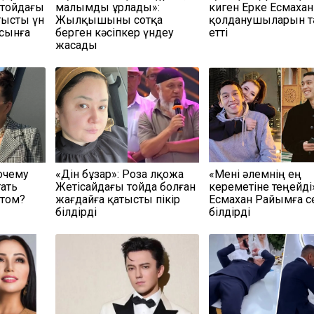
 тойдағы
малымды ұрлады»:
киген Ерке Есмахан
тысты үн
Жылқышыны сотқа
қолданушыларын тә
 сынға
берген кәсіпкер үндеу
етті
жасады
очему
«Дін бұзар»: Роза Әлқожа
«Мені әлемнің ең
тать
Жетісайдағы тойда болған
кереметіне теңейді
атом?
жағдайға қатысты пікір
Есмахан Райымға с
білдірді
білдірді