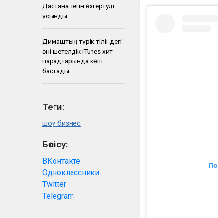
Дастанға тегін өзгертуді
ұсынды
Димаштың түрік тіліндегі
әні шетелдік iTunes хит-
парадтарында көш
бастады
Теги:
шоу бизнес
Бөлісу:
ВКонтакте
По
Одноклассники
Twitter
Telegram