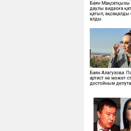
Баян Мақсатқызы
даулы видеоға қа
қатып, ақсақалды
алды
Баян Алагузова: П
артист не может с
достойным депут