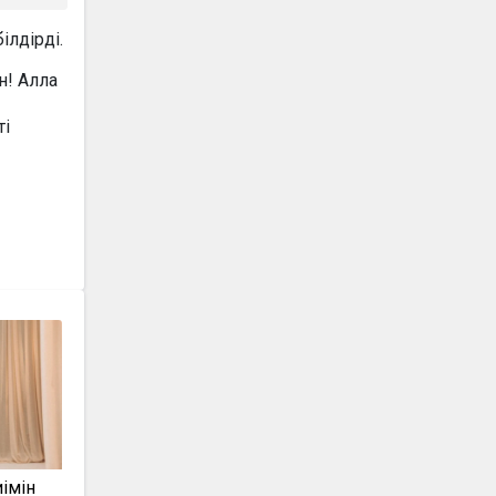
лдірді.
н! Алла
ті
імін