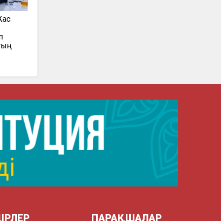
Жас
п
тың
ІРЛЕР
ПАРАҚШАЛАР