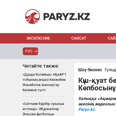
ЭКСКЛЮЗИВ
САЯСАТ
САЙ
Читайте также:
Шоу-бизнес
Гульд
«Дұғада болайық»: МузАРТ
Күш-қуат б
тобының әншісі Кенжебек
Жанәбілов жансақтау
Көпбосынұ
бөліміне түсті
Халыққа «Ақмаржа
«Сәтпаев бәрібір орысша
әкесінің видеосы
естіледі»: Әбдіжаппар
Paryz.kz.
Әлқожа футболшы