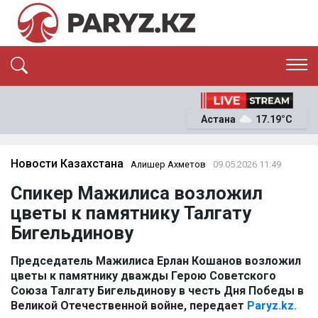
ЭКСКЛЮЗИВ
САЯСАТ
Астана
17.19°C
САЙЛАУ-2026
ЭКОНОМИКА
ҚОҒАМ
ОҚИҒА
Новости Казахстана
Алишер Ахметов
09.05.2026 11:49
СҰХБАТ
Спикер Мажилиса возложил
News
цветы к памятнику Талгату
Бигельдинову
Председатель Мажилиса Ерлан Кошанов возложил
цветы к памятнику дважды Герою Советского
Союза Талгату Бигельдинову
в
честь Дня Победы в
Великой Отечественной войне, передает
Paryz.kz.