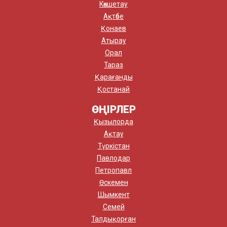
Көкшетау
Ақтөбе
Қонаев
Атырау
Орал
Тараз
Қарағанды
Қостанай
ӨҢІРЛЕР
Қызылорда
Ақтау
Түркістан
Павлодар
Петропавл
Өскемен
Шымкент
Семей
Талдықорған