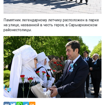
Памятник легендарному летчику расположен в парке
на улице, названной в честь героя
, в
Сарыаркинско
м
район
е
столицы.