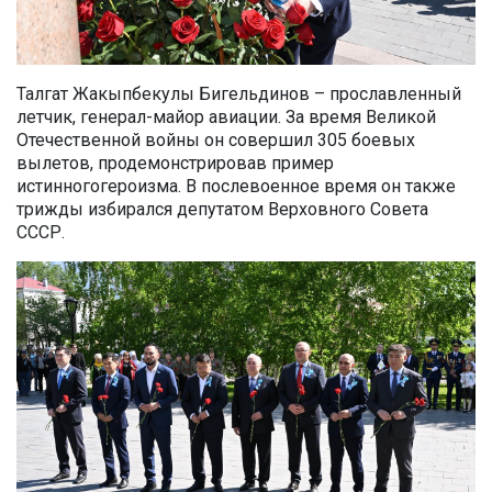
Талгат Жакыпбек
улы
Бигельдинов
–
прославленный
летчик, генерал-майор авиации.
За время Великой
Отечественной войны он
совершил
305
боевых
вылетов, про
демонстрирова
в
пример
истинн
ого
героизма.
В послевоенное время о
н также
трижды избирался депутатом Верховного Совета
СССР.