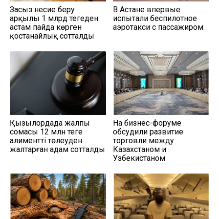
Заңсыз несие беру
В Астане впервые
арқылы 1 млрд теңгеден
испытали беспилотное
астам пайда көрген
аэротакси с пассажиром
қостанайлық сотталды
Қызылордада жалпы
На бизнес-форуме
сомасы 12 млн теңге
обсудили развитие
алиментті төлеуден
торговли между
жалтарған адам сотталды
Казахстаном и
Узбекистаном